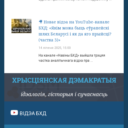
🎥 Новае відэа на YouTube-канале
БХД: «Якім можа быць еўрапейскі
шлях Беларусі і як да яго прыйсці?
(частка 3)»
14 ліпеня 2025, 15:00
На канале «Навіны БХД» выйшла трэцяя
частка аналітычнага відэа пра ...
ВІДЭА БХД