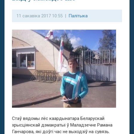
11 сакавіка 2017 10:55 |
Палітыка
Стаў вядомы лёс каардынатара Беларускай
хрысціянскай дэмакратыі ў Маладзечне Рамана
Ганчарова, які доўгі час не выходзіў на сувязь.