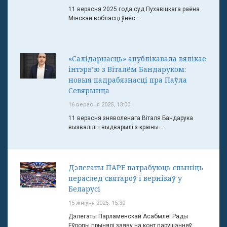
11 верасня 2025 года суд Пухавіцкага раёна
Мінскай вобласці ўнёс ...
«Салідарнасць» апублікавала вялікае
інтэрв’ю з Віталём Бандаруком:
новыя падрабязнасці пра Паўла
Севярынца
16 верасня 2025, 13:00
11 верасня зняволенага Віталя Бандарука
вызвалілі і выдварылі з краіны. ...
Дэлегаты ПАРЕ патрабуюць спыніць
пераслед святароў і вернікаў у
Беларусі
15 жніўня 2025, 15:30
Дэлегаты Парламенскай Асабмлеі Рады
Еўропы прынялі заяву на конт парушэнняў ...