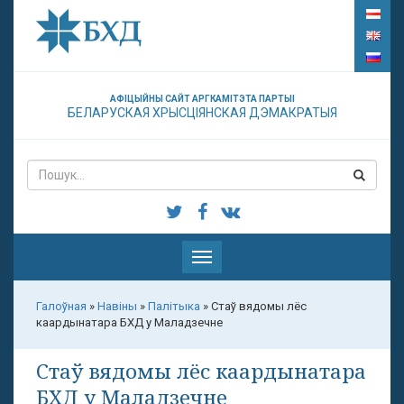
АФІЦЫЙНЫ САЙТ АРГКАМІТЭТА ПАРТЫІ
БЕЛАРУСКАЯ ХРЫСЦІЯНСКАЯ ДЭМАКРАТЫЯ
Паказаць
меню
Галоўная
»
Навіны
»
Палітыка
»
Стаў вядомы лёс
каардынатара БХД у Маладзечне
Стаў вядомы лёс каардынатара
БХД у Маладзечне