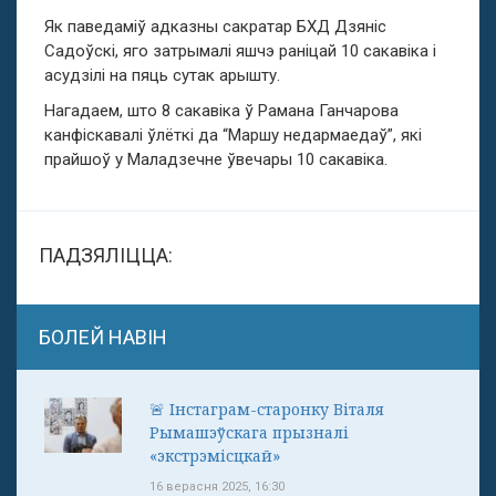
Як паведаміў адказны сакратар БХД Дзяніс
Садоўскі, яго затрымалі яшчэ раніцай 10 сакавіка і
асудзілі на пяць сутак арышту.
Нагадаем, што 8 сакавіка ў Рамана Ганчарова
канфіскавалі ўлёткі да “Маршу недармаедаў”, які
прайшоў у Маладзечне ўвечары 10 сакавіка.
ПАДЗЯЛІЦЦА:
БОЛЕЙ НАВІН
🚨 Інстаграм-старонку Віталя
Рымашэўскага прызналі
«экстрэмісцкай»
16 верасня 2025, 16:30