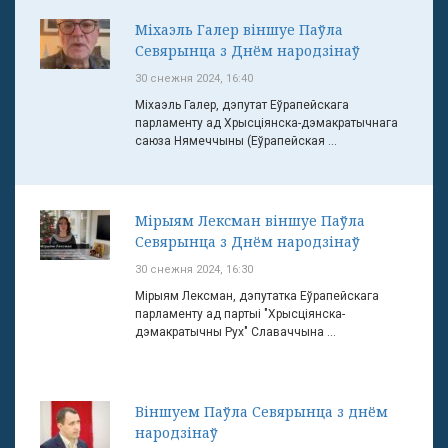
Міхаэль Галер віншуе Паўла
Севярынца з Днём народзінаў
30 снежня 2024, 16:40
Міхаэль Галер, дэпутат Еўрапейскага
парламенту ад Хрысціянска-дэмакратычнага
саюза Нямеччыны (Еўрапейская ...
Мірыям Лексман віншуе Паўла
Севярынца з Днём народзінаў
30 снежня 2024, 16:30
Мірыям Лексман, дэпутатка Еўрапейскага
парламенту ад партыі "Хрысціянска-
дэмакратычны Рух" Славаччына ...
Віншуем Паўла Севярынца з днём
народзінаў