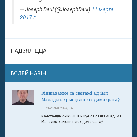
— Joseph Daul (@JosephDaul)
11 марта
2017 г
.
ПАДЗЯЛІЦЦА:
БОЛЕЙ НАВІН
Віншаванне са святамі ад імя
Маладых хрысціянскіх дэмакратаў
31 снежня 2024, 16:15
Канстанцін Акінчыц віншуе са святамі ад імя
Маладых хрысціянскіх дэмакратаў: