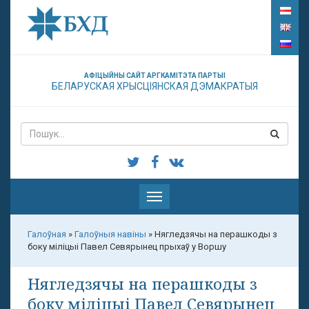
АФІЦЫЙНЫ САЙТ АРГКАМІТЭТА ПАРТЫІ
БЕЛАРУСКАЯ ХРЫСЦІЯНСКАЯ ДЭМАКРАТЫЯ
Паказаць
меню
Галоўная
»
Галоўныя навіны
»
Нягледзячы на перашкоды з
боку міліцыі Павел Севярынец прыхаў у Воршу
Нягледзячы на перашкоды з
боку міліцыі Павел Севярынец