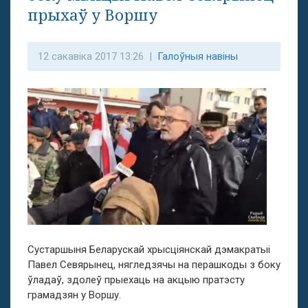
прыхаў у Воршу
12 сакавіка 2017 13:26 |
Галоўныя навіны
Сустаршыня Беларускай хрысціянскай дэмакратыі
Павел Севярынец, нягледзячы на перашкоды з боку
ўладаў, здолеў прыехаць на акцыю пратэсту
грамадзян у Воршу.