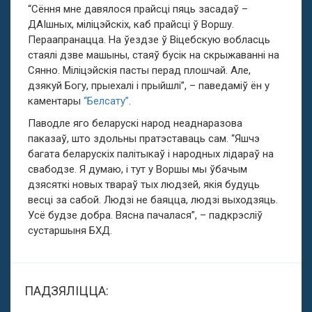
“Сёння мне давялося прайсці пяць засадаў –
ДАІшных, міліцэйскіх, каб прайсці ў Воршу.
Пераапранацца. На ўездзе ў Віцебскую вобласць
стаялі дзве машыны, стаяў бусік на скрыжаванні на
Сянно. Міліцэйскія пасты перад плошчай. Але,
дзякуй Богу, прыехалі і прыйшлі”, – паведаміў ён у
каментары
“Белсату”
.
Паводле яго беларускі народ неаднаразова
паказаў, што здольны пратэставаць сам. “Яшчэ
багата беларускіх палітыкаў і народных лідараў на
свабодзе. Я думаю, і тут у Воршы мы ўбачым
дзясяткі новых твараў тых людзей, якія будуць
весці за сабой. Людзі не баяцца, людзі выходзяць.
Усё будзе добра. Вясна пачалася”, – падкрэсліў
сустаршыня БХД.
ПАДЗЯЛІЦЦА: