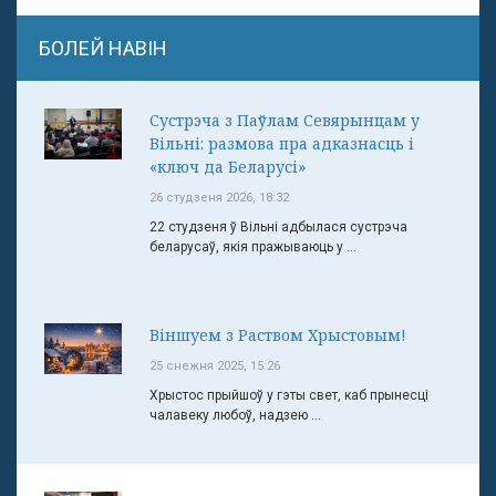
БОЛЕЙ НАВІН
Сустрэча з Паўлам Севярынцам у
Вільні: размова пра адказнасць і
«ключ да Беларусі»
26 студзеня 2026, 18:32
22 студзеня ў Вільні адбылася сустрэча
беларусаў, якія пражываюць у ...
Віншуем з Раством Хрыстовым!
25 снежня 2025, 15:26
Хрыстос прыйшоў у гэты свет, каб прынесці
чалавеку любоў, надзею ...