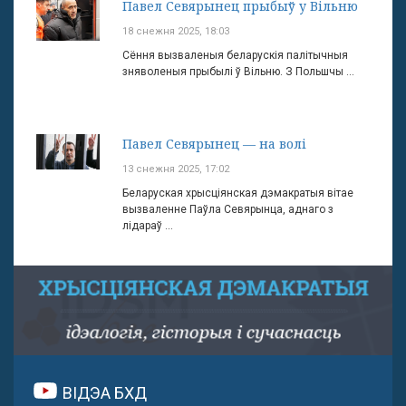
Павел Севярынец прыбыў у Вільню
18 снежня 2025, 18:03
Сёння вызваленыя беларускія палітычныя
зняволеныя прыбылі ў Вільню. З Польшчы ...
Павел Севярынец — на волі
13 снежня 2025, 17:02
Беларуская хрысціянская дэмакратыя вітае
вызваленне Паўла Севярынца, аднаго з
лідараў ...
ВІДЭА БХД