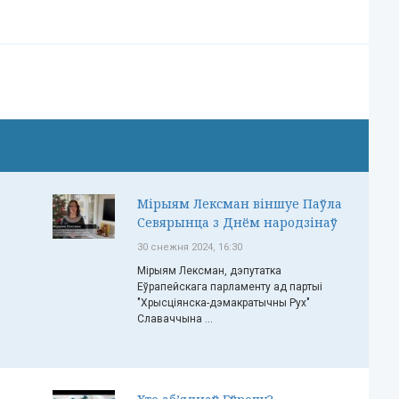
Мірыям Лексман віншуе Паўла
Севярынца з Днём народзінаў
30 снежня 2024, 16:30
Мірыям Лексман, дэпутатка
Еўрапейскага парламенту ад партыі
"Хрысціянска-дэмакратычны Рух"
Славаччына ...