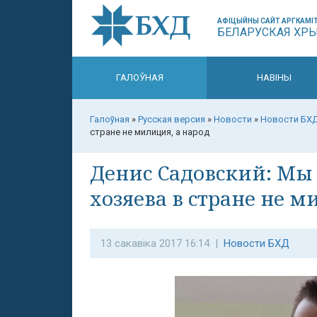
АФІЦЫЙНЫ САЙТ АРГКАМІТ
БЕЛАРУСКАЯ ХР
ГАЛОЎНАЯ
НАВІНЫ
Галоўная
»
Русская версия
»
Новости
»
Новости БХ
стране не милиция, а народ
Денис Садовский: Мы 
хозяева в стране не м
13 сакавіка 2017 16:14 |
Новости БХД