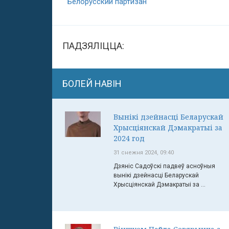
“
Белорусский партизан
“
ПАДЗЯЛІЦЦА:
БОЛЕЙ НАВІН
Вынікі дзейнасці Беларускай
Хрысціянскай Дэмакратыі за
2024 год
31 снежня 2024, 09:40
Дзяніс Садоўскі падвеў асноўныя
вынікі дзейнасці Беларускай
Хрысціянскай Дэмакратыі за ...