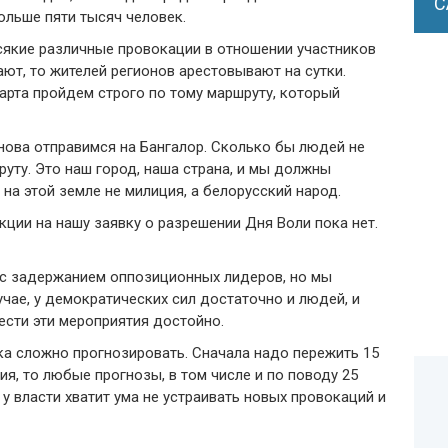
С
ольше пяти тысяч человек.
сякие различные провокации в отношении участников
ают, то жителей регионов арестовывают на сутки.
арта пройдем строго по тому маршруту, который
нова отправимся на Бангалор. Сколько бы людей не
уту. Это наш город, наша страна, и мы должны
на этой земле не милиция, а белорусский народ.
кции на нашу заявку о разрешении Дня Воли пока нет.
 с задержанием оппозиционных лидеров, но мы
чае, у демократических сил достаточно и людей, и
вести эти мероприятия достойно.
ка сложно прогнозировать. Сначала надо пережить 15
я, то любые прогнозы, в том числе и по поводу 25
 у власти хватит ума не устраивать новых провокаций и