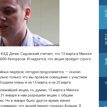
П
Т
Р
Д
 БХД Денис Садовский считает, что 15 марта в Минске
000 белорусов. И надеется, что акция пройдет строго
Ф
тийных лидеров, сегодня продолжается, — сказал
ально только что мы провели совещание с участием
удили планы и на 15 марта, и на 25 марта.
Т
лижайшей акции, то, думаю, 15 марта в Минске
 31 января и нам разрешили акцию с общим
ек. Но в январе было другое время, менее
 очевидно, что людей придет гораздо больше. Я