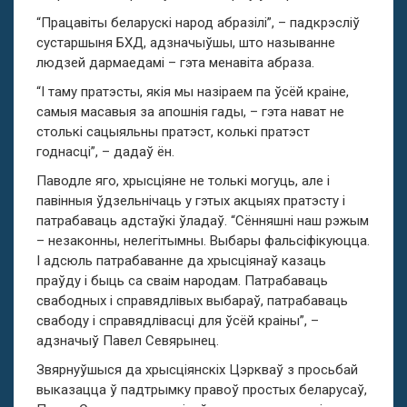
“Працавіты беларускі народ абразілі”, – падкрэсліў
сустаршыня БХД, адзначыўшы, што называнне
людзей дармаедамі – гэта менавіта абраза.
“І таму пратэсты, якія мы назіраем па ўсёй краіне,
самыя масавыя за апошнія гады, – гэта нават не
столькі сацыяльны пратэст, колькі пратэст
годнасці”, – дадаў ён.
Паводле яго, хрысціяне не толькі могуць, але і
павінныя ўдзельнічаць у гэтых акцыях пратэсту і
патрабаваць адстаўкі ўладаў. “Сённяшні наш рэжым
– незаконны, нелегітымны. Выбары фальсіфікуюцца.
І адсюль патрабаванне да хрысціянаў казаць
праўду і быць са сваім народам. Патрабаваць
свабодных і справядлівых выбараў, патрабаваць
свабоду і справядлівасці для ўсёй краіны”, –
адзначыў Павел Севярынец.
Звярнуўшыся да хрысціянскіх Цэркваў з просьбай
выказацца ў падтрымку правоў простых беларусаў,