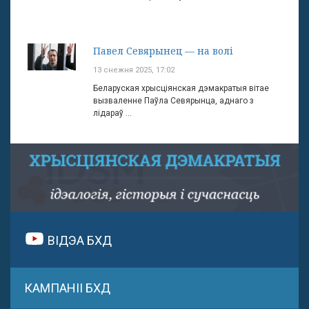
Павел Севярынец — на волі
13 снежня 2025, 17:02
Беларуская хрысціянская дэмакратыя вітае
вызваленне Паўла Севярынца, аднаго з
лідараў ...
ВІДЭА БХД
КАМПАНІІ БХД