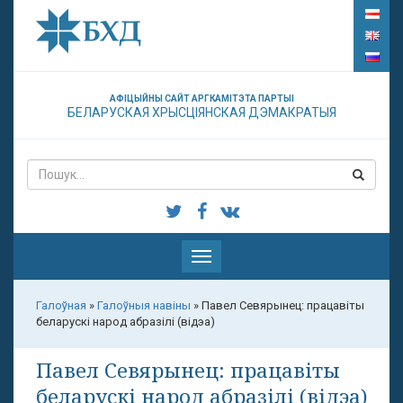
АФІЦЫЙНЫ САЙТ АРГКАМІТЭТА ПАРТЫІ
БЕЛАРУСКАЯ ХРЫСЦІЯНСКАЯ ДЭМАКРАТЫЯ
Паказаць
меню
Галоўная
»
Галоўныя навіны
»
Павел Севярынец: працавіты
беларускі народ абразілі (відэа)
Павел Севярынец: працавіты
беларускі народ абразілі (відэа)