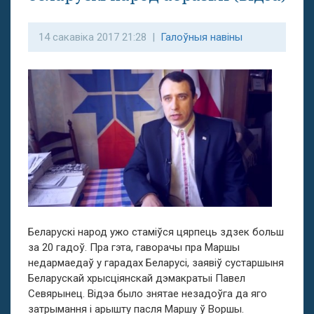
14 сакавіка 2017 21:28 |
Галоўныя навіны
Беларускі народ ужо стаміўся цярпець здзек больш
за 20 гадоў. Пра гэта, гаворачы пра Маршы
недармаедаў у гарадах Беларусі, заявіў сустаршыня
Беларускай хрысціянскай дэмакратыі Павел
Севярынец. Відэа было знятае незадоўга да яго
затрымання і арышту пасля Маршу ў Воршы.