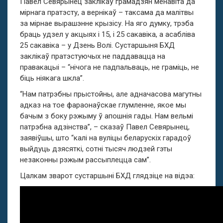
Павел Севярынец заклікаў грамадзян менавіта да
мірнага пратэсту, а вернікаў – таксама да малітвы
за мірнае вырашэнне крызісу. На яго думку, трэба
браць удзел у акцыях і 15, і 25 сакавіка, а асабліва
25 сакавіка – у Дзень Волі. Сустаршыня БХД
заклікаў пратэстуючых не паддавацца на
правакацыі – “нічога не падпальваць, не граміць, не
біць ніякага шкла”.
“Нам патрэбны прыстойны, але адначасова магутны
адказ на тое фараонаўскае глумленне, якое мы
бачым з боку рэжыму ў апошнія гады. Нам вельмі
патрэбна адзінства”, – сказаў Павел Севярынец,
заявіўшы, што “калі на вуліцы беларускіх гарадоў
выйдуць дзясяткі, сотні тысяч людзей гэты
незаконны рэжым рассыплецца сам”.
Цалкам зварот сустаршыні БХД глядзіце на відэа: