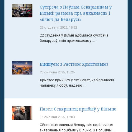
Сустрэча з Паўлам Севярынцам у
Вільні: размова пра адказнасць і
«ключ да Беларусі»
26 студзеня 2026, 18:32
22 студзеня ў Вільні адбылася сустрэча
беларусаў, якія пражываюць у ...
Віншуем з Раством Хрыстовым!
25 снежня 2025, 15:26
Хрыстос прыйшоў у гэты свет, каб прынесці
чалавеку любоў, надзею ...
Павел Севярынец прыбыў у Вільню
18 снежня 2025, 18:03
Сёння вызваленыя беларускія палітычныя
зняволеныя прыбылі ў Вільню. З Польшчы ...