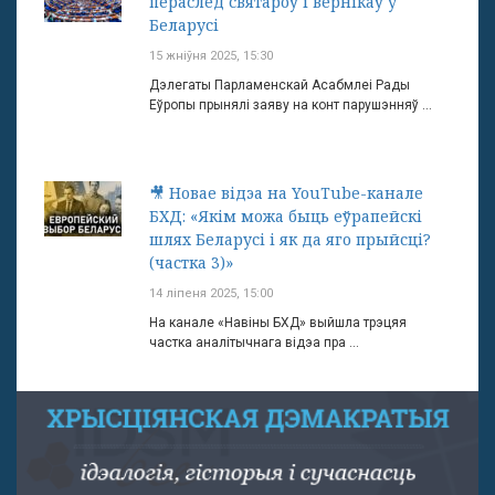
пераслед святароў і вернікаў у
Беларусі
15 жніўня 2025, 15:30
Дэлегаты Парламенскай Асабмлеі Рады
Еўропы прынялі заяву на конт парушэнняў ...
🎥 Новае відэа на YouTube-канале
БХД: «Якім можа быць еўрапейскі
шлях Беларусі і як да яго прыйсці?
(частка 3)»
14 ліпеня 2025, 15:00
На канале «Навіны БХД» выйшла трэцяя
частка аналітычнага відэа пра ...