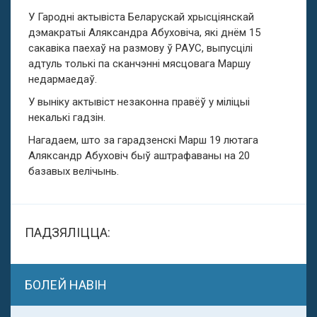
У Гародні актывіста Беларускай хрысціянскай
дэмакратыі Аляксандра Абуховіча, які днём 15
сакавіка паехаў на размову ў РАУС, выпусцілі
адтуль толькі па сканчэнні мясцовага Маршу
недармаедаў.
У выніку актывіст незаконна правёў у міліцыі
некалькі гадзін.
Нагадаем, што за гарадзенскі Марш 19 лютага
Аляксандр Абуховіч быў аштрафаваны на 20
базавых велічынь.
ПАДЗЯЛІЦЦА:
БОЛЕЙ НАВІН