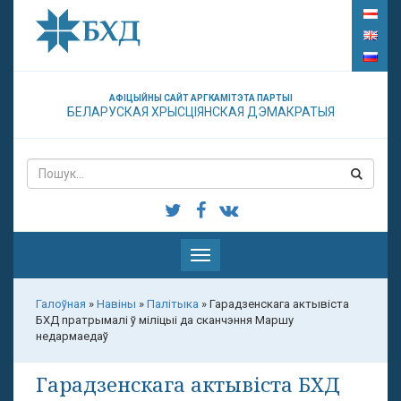
АФІЦЫЙНЫ САЙТ АРГКАМІТЭТА ПАРТЫІ
БЕЛАРУСКАЯ ХРЫСЦІЯНСКАЯ ДЭМАКРАТЫЯ
Паказаць
меню
Галоўная
»
Навіны
»
Палітыка
»
Гарадзенскага актывіста
БХД пратрымалі ў міліцыі да сканчэння Маршу
недармаедаў
Гарадзенскага актывіста БХД