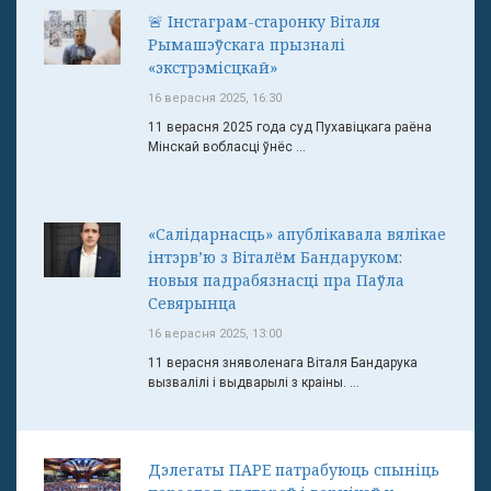
🚨 Інстаграм-старонку Віталя
Рымашэўскага прызналі
«экстрэмісцкай»
16 верасня 2025, 16:30
11 верасня 2025 года суд Пухавіцкага раёна
Мінскай вобласці ўнёс ...
«Салідарнасць» апублікавала вялікае
інтэрв’ю з Віталём Бандаруком:
новыя падрабязнасці пра Паўла
Севярынца
16 верасня 2025, 13:00
11 верасня зняволенага Віталя Бандарука
вызвалілі і выдварылі з краіны. ...
Дэлегаты ПАРЕ патрабуюць спыніць