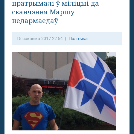
пратрымалі ў міліцыі да
сканчэння Маршу
недармаедаў
15 сакавіка 2017 22:54 |
Палітыка