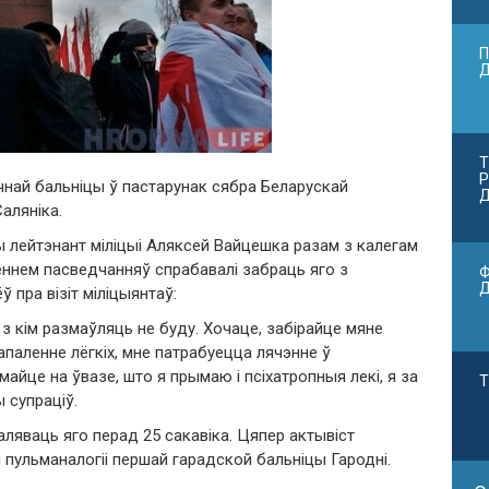
П
Т
Р
чнай бальніцы ў пастарунак сябра Беларускай
Д
аляніка.
ы лейтэнант міліцыі Аляксей Вайцешка разам з калегам
леннем пасведчанняў спрабавалі забраць яго з
Ф
 пра візіт міліцыянтаў:
і з кім размаўляць не буду. Хочаце, забірайце мяне
апаленне лёгкіх, мне патрабуецца лячэнне ў
айце на ўвазе, што я прымаю і псіхатропныя лекі, я за
Т
 супраціў.
аляваць яго перад 25 сакавіка. Цяпер актывіст
і пульманалогіі першай гарадской бальніцы Гародні.