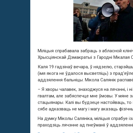
Міліцыя спрабавала забраць з абласной кліні
Хрысціянскай Дэмакратыі з Гародні Мікалая С
Каля 19 гадзінаў вечара, ў нядзелю, старэйш
(імя якога не ўдалося высветліць) з прад’яў
аддзялення бальніцы. Мікола Салянік распавёў
– Я хворы чалавек, знаходжуся на лячэнні, і н
гвалтам, але забяспечце мне ўмовы. У мяне з
стацыянары. Калі вы будзеце настойваць, то м
сябе адказваць не магу і магу аказаць фізічны
На думку Міколы Саляніка, міліцыя спрабуе із
праходзіць лячэнне ад пнеўманіі ў аддзяленн