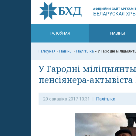
АФІЦЫЙНЫ САЙТ АРГКАМІТ
БЕЛАРУСКАЯ ХР
ГАЛОЎНАЯ
НАВІНЫ
Галоўная
»
Навіны
»
Палітыка
»
У Гародні міліцыянт
У Гародні міліцыянты
пенсіянера-актывіста
20 сакавіка 2017 10:31 |
Палітыка