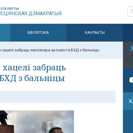
ЭТА ПАРТЫІ
ЫСЦІЯНСКАЯ ДЭМАКРАТЫЯ
БІБЛІЯТЭКА
КАНТАКТЫ
ы хацелі забраць пенсіянера-актывіста БХД з бальніцы
 хацелі забраць
 БХД з бальніцы
К