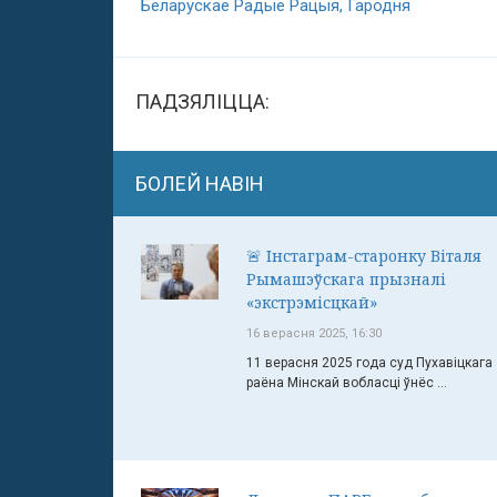
Беларускае Радыё Рацыя, Гародня
ПАДЗЯЛІЦЦА:
БОЛЕЙ НАВІН
🚨 Інстаграм-старонку Віталя
Рымашэўскага прызналі
«экстрэмісцкай»
16 верасня 2025, 16:30
11 верасня 2025 года суд Пухавіцкага
раёна Мінскай вобласці ўнёс ...