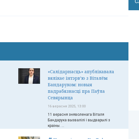
С
«Салідарнасць» апублікавала
вялікае інтэрв’ю з Віталём
Бандаруком: новыя
падрабязнасці пра Паўла
Севярынца
16 верасня 2025, 13:00
11 верасня зняволенага Віталя
Бандарука вызвалілі і выдварылі з
краіны. ...