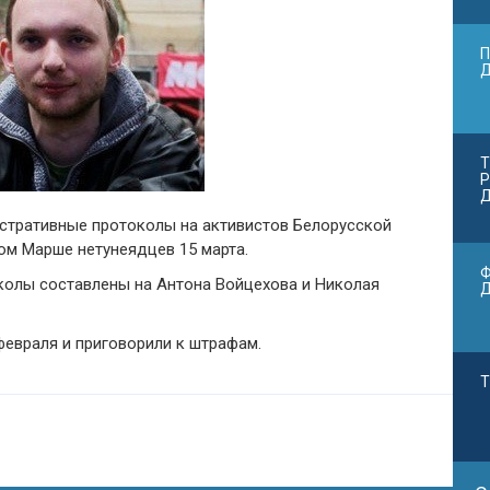
П
Т
Р
Д
стративные протоколы на активистов Белорусской
ом Марше нетунеядцев 15 марта.
Ф
колы составлены на Антона Войцехова и Николая
февраля и приговорили к штрафам.
Т