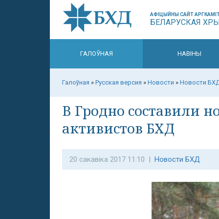
АФІЦЫЙНЫ САЙТ АРГКАМІТ
БЕЛАРУСКАЯ ХР
ГАЛОЎНАЯ
НАВІНЫ
Галоўная
»
Русская версия
»
Новости
»
Новости БХ
В Гродно составили н
активистов БХД
20 сакавіка 2017 11:10 |
Новости БХД