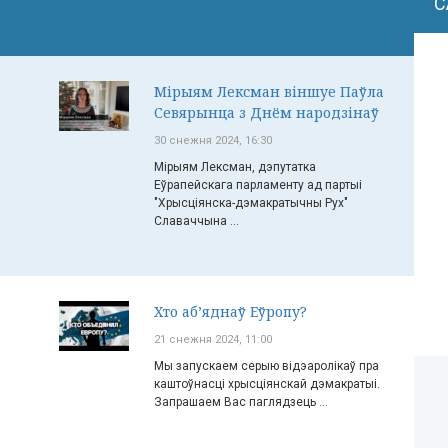
С
Мірыям Лексман віншуе Паўла
Севярынца з Днём народзінаў
30 снежня 2024, 16:30
Мірыям Лексман, дэпутатка
Еўрапейскага парламенту ад партыі
"Хрысціянска-дэмакратычны Рух"
Славаччына ...
Хто аб’яднаў Еўропу?
21 снежня 2024, 11:00
Мы запускаем серыю відэаролікаў пра
каштоўнасці хрысціянскай дэмакратыі.
Запрашаем Вас паглядзець ...