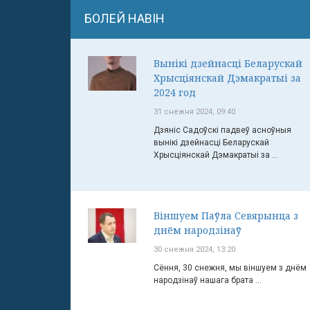
БОЛЕЙ НАВІН
Вынікі дзейнасці Беларускай
Хрысціянскай Дэмакратыі за
2024 год
31 снежня 2024, 09:40
Дзяніс Садоўскі падвеў асноўныя
вынікі дзейнасці Беларускай
Хрысціянскай Дэмакратыі за ...
Віншуем Паўла Севярынца з
днём народзінаў
30 снежня 2024, 13:20
Сёння, 30 снежня, мы віншуем з днём
народзінаў нашага брата ...