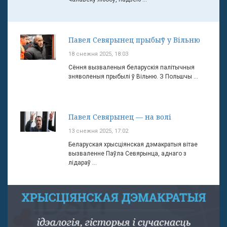
Павел Севярынец прыбыў у Вільню
18 снежня 2025, 18:03
Сёння вызваленыя беларускія палітычныя
зняволеныя прыбылі ў Вільню. З Польшчы ...
Павел Севярынец — на волі
13 снежня 2025, 17:02
Беларуская хрысціянская дэмакратыя вітае
вызваленне Паўла Севярынца, аднаго з
лідараў ...