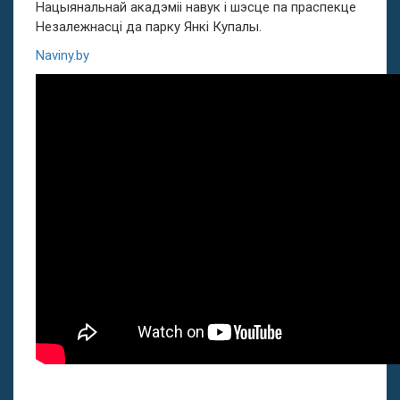
Нацыянальнай акадэміі навук і шэсце па праспекце
Незалежнасці да парку Янкі Купалы.
Naviny.by