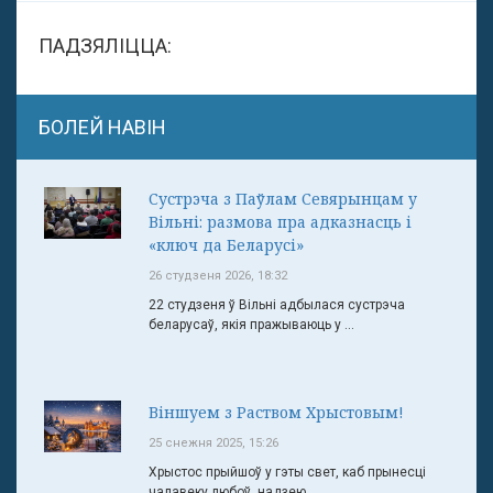
ПАДЗЯЛІЦЦА:
БОЛЕЙ НАВІН
Сустрэча з Паўлам Севярынцам у
Вільні: размова пра адказнасць і
«ключ да Беларусі»
26 студзеня 2026, 18:32
22 студзеня ў Вільні адбылася сустрэча
беларусаў, якія пражываюць у ...
Віншуем з Раством Хрыстовым!
25 снежня 2025, 15:26
Хрыстос прыйшоў у гэты свет, каб прынесці
чалавеку любоў, надзею ...