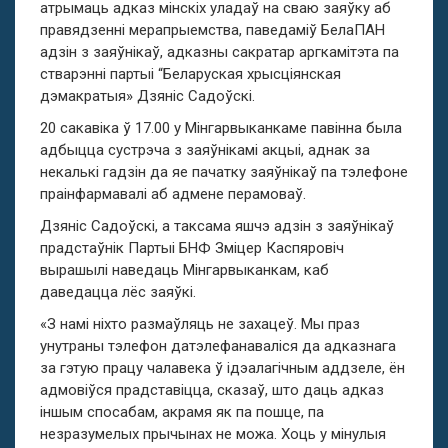
атрымаць адказ мінскіх уладаў на сваю заяўку аб
правядзенні мерапрыемства, паведаміў БелаПАН
адзін з заяўнікаў, адказны сакратар аргкамітэта па
стварэнні партыі “Беларуская хрысціянская
дэмакратыя» Дзяніс Садоўскі.
20 сакавіка ў 17.00 у Мінгарвыканкаме павінна была
адбыцца сустрэча з заяўнікамі акцыі, аднак за
некалькі гадзін да яе пачатку заяўнікаў па тэлефоне
праінфармавалі аб адмене перамоваў.
Дзяніс Садоўскі, а таксама яшчэ адзін з заяўнікаў
прадстаўнік Партыі БНФ Зміцер Каспяровіч
вырашылі наведаць Мінгарвыканкам, каб
даведацца лёс заяўкі.
«З намі ніхто размаўляць не захацеў. Мы праз
унутраны тэлефон датэлефанаваліся да адказнага
за гэтую працу чалавека ў ідэалагічным аддзеле, ён
адмовіўся прадставіцца, сказаў, што даць адказ
іншым спосабам, акрамя як па пошце, па
незразумелых прычынах не можа. Хоць у мінулыя