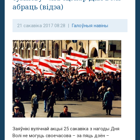
абраць (відэа)
21 сакавіка 2017 08:28 |
Галоўныя навіны
Заяўнікі вулічнай акцыі 25 сакавіка з нагоды Дня
Волі не могуць своечасова – за пяць дзён –