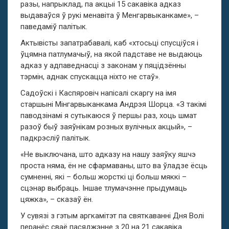
разы, напрыклад, па акцыі 15 сакавіка адказ
выдаваўся ў рукі менавіта ў Менгарвыканкаме», –
паведаміў палітык.
Актывісты запатрабавалі, каб «хтосьці спусціўся і
ўцямна патлумачыў, на якой падставе не выдаюць
адказ у адпаведнасці з законам у пяцідзённы
тэрмін, аднак спускацца ніхто не стаў».
Садоўскі і Каспяровіч напісалі скаргу на імя
старшыні Мінгарвыканкама Андрэя Шорца. «З такімі
паводзінамі я сутыкаюся ў першы раз, хоць шмат
разоў быў заяўнікам розных вулічных акцый», –
падкрэсліў палітык.
«Не выключана, што адказу на нашу заяўку яшчэ
проста няма, ён не сфармаваны, што ва ўладзе ёсць
сумненні, які – больш жорсткі ці больш мяккі –
сцэнар выбраць. Іншае тлумачэнне прыдумаць
цяжка», – сказаў ён.
У сувязі з гэтым аргкамітэт па святкаванні Дня Волі
перанёс сваё пасяджэнне з 20 на 21 сакавіка.