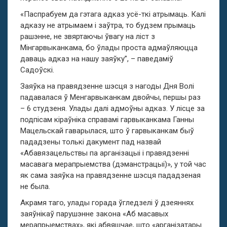
«Паспрабуем да гэтага адказ усё-ткі атрымаць. Калі
адказу не атрымаем і заўтра, то будзем прымаць
рашэнне, не звяртаючы ўвагу на ліст з
Мінгарвыканкама, бо ўлады проста адмаўляюцца
даваць адказ на нашу заяўку”, – паведаміў
Садоўскі.
Заяўка на правядзенне шэсця з нагоды Дня Волі
падавалася ў Менгарвыканкам двойчы, першы раз
– 6 студзеня. Улады далі адмоўны адказ. У лісце за
подпісам кіраўніка справамі гарвыканкама Ганны
Мацельскай гаварылася, што ў гарвыканкам быў
пададзены толькі дакумент пад назвай
«Абавязацельствы па арганізацыі і правядзенні
масавага мерапрыемства (дэманстрацыі)», у той час
як сама заяўка на правядзенне шэсця пададзеная
не была.
Акрамя таго, улады горада ўгледзелі ў дзеяннях
заяўнікаў парушэнне закона «Аб масавых
мерапрыемствах», які абвяшчае, што «арганізатары