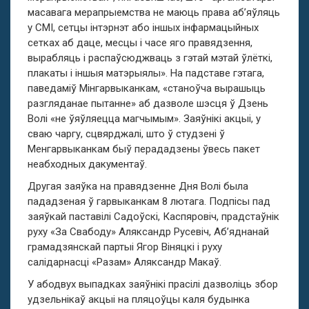
масавага мерапрыемства не маюць права аб’яўляць
у СМІ, сетцы інтэрнэт або іншых інфармацыйных
сетках аб даце, месцы і часе яго правядзення,
вырабляць і распаўсюджваць з гэтай мэтай ўлёткі,
плакаты і іншыя матэрыялы». На падставе гэтага,
паведаміў Мінгарвыканкам, «станоўча вырашыць
разгляданае пытанне» аб дазволе шэсця ў Дзень
Волі «не ўяўляецца магчымым». Заяўнікі акцыі, у
сваю чаргу, сцвярджалі, што ў студзені ў
Менгарвыканкам быў перададзены ўвесь пакет
неабходных дакументаў.
Другая заяўка на правядзенне Дня Волі была
пададзеная ў гарвыканкам 8 лютага. Подпісы пад
заяўкай паставілі Садоўскі, Каспяровіч, прадстаўнік
руху «За Свабоду» Аляксандр Русевіч, Аб’яднанай
грамадзянскай партыі Ягор Віняцкі і руху
салідарнасці «Разам» Аляксандр Макаў.
У абодвух выпадках заяўнікі прасілі дазволіць збор
удзельнікаў акцыі на пляцоўцы каля будынка