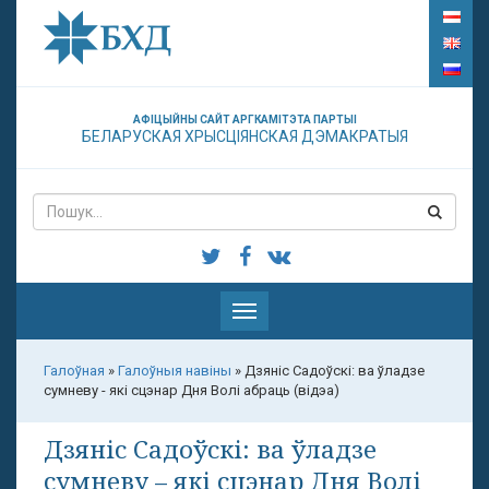
АФІЦЫЙНЫ САЙТ АРГКАМІТЭТА ПАРТЫІ
БЕЛАРУСКАЯ ХРЫСЦІЯНСКАЯ ДЭМАКРАТЫЯ
Паказаць
меню
Галоўная
»
Галоўныя навіны
»
Дзяніс Садоўскі: ва ўладзе
сумневу - які сцэнар Дня Волі абраць (відэа)
Дзяніс Садоўскі: ва ўладзе
сумневу – які сцэнар Дня Волі