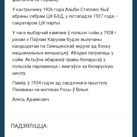
У кастрычніку 1926 года Альбін Стэповіч быў
абраны сябрам ЦК БХД, у лістападзе 1927 года –
сакратаром ЦК партыі.
У часе выбарчай кампаніі ў польскі сойм у 1928 г.
разам з Паўлам Карузам будзе вылучаны
кандыдатам па Свянцянскай акрузе ад блоку
нацыянальных меншасцяў. Абодва патрапяць у
сойм. Актыўна абараняў правы беларусаў у
польскім парламенце і змагаўся за беларускую
школу.
Памёр ў 1934 годзе ад сардэчнага прыступу.
Пахаваны на могілках Росы ў Вільні.
Алесь Адамковіч
ПАДЗЯЛІЦЦА: