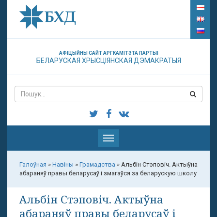
АФІЦЫЙНЫ САЙТ АРГКАМІТЭТА ПАРТЫІ
БЕЛАРУСКАЯ ХРЫСЦІЯНСКАЯ ДЭМАКРАТЫЯ
Паказаць
меню
Галоўная
»
Навіны
»
Грамадства
»
Альбін Стэповіч. Актыўна
абараняў правы беларусаў і змагаўся за беларускую школу
Альбін Стэповіч. Актыўна
абараняў правы беларусаў і