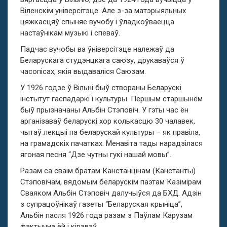
Віленскім універсітэце. Але з-за матэрыяльных
цяжкасцяў спыняе вучобу і ўладкоўваецца
настаўнікам музыкі і спеваў.
Падчас вучобы ва ўніверсітэце належаў да
Беларускага студэнцкага саюзу, друкаваўся ў
часопісах, якія выдаваліся Саюзам.
У 1926 годзе ў Вільні быў створаны Беларускі
інстытут гаспадаркі і культуры. Першым старшынём
быў прызначаны Альбін Стэповіч. У гэты час ён
арганізаваў беларускі хор колькасцю 30 чалавек,
чытаў лекцыі па беларускай культуры – як правіла,
на грамадскіх пачатках. Менавіта тады нарадзілася
ягоная песня “Дзе чутны гукі нашай мовы”.
Разам са сваім братам Канстанцінам (Канстанты)
Стэповічам, вядомым беларускім паэтам Казімірам
Сваяком Альбін Стэповіч далучыўся да БХД. Адзін
з супрацоўнікаў газеты “Беларуская крыніца”,
Альбін пасля 1926 года разам з Паўлам Карузам
фактычна ёй і кіраваў.