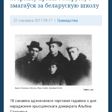
змагаўся за беларускую школу
21 сакавіка 2017 09:17 |
Грамадства
18 сакавіка адзначалася чарговая гадавіна з дня
нараджэння хрысціянскага дэмакрата Альбіна
Стэповіча.