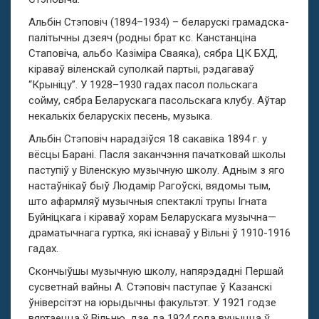
Альбін Стэповіч (1894–1934) – беларускі грамадска-
палітычны дзеяч (родны брат кс. Канстанціна
Стаповіча, альбо Казіміра Сваяка), сябра ЦК БХД,
кіраваў віленскай суполкай партыі, рэдагаваў
“Крыніцу”. У 1928–1930 гадах пасол польскага
сойму, сябра Беларускага пасольскага клубу. Аўтар
некалькіх беларускіх песень, музыка.
Альбін Стэповіч нарадзіўся 18 сакавіка 1894 г. у
вёсцы Барані. Пасля заканчэння пачатковай школы
паступіў у Віленскую музычную школу. Адным з яго
настаўнікаў быў Людамір Рагоўскі, вядомы тым,
што афармляў музычныя спектаклі трупы Ігната
Буйніцкага і кіраваў хорам Беларускага музычна—
драматычнага гуртка, які існаваў у Вільні ў 1910-1916
гадах.
Скончыўшы музычную школу, напярэдадні Першай
сусветнай вайны А. Стэповіч паступае ў Казанскі
ўніверсітэт на юрыдычны факультэт. У 1921 годзе
вяртаецца ў Вільню, дзе да 1924 года вучыцца ў