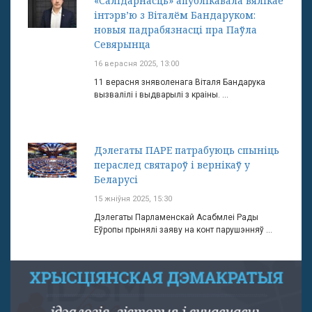
«Салідарнасць» апублікавала вялікае
інтэрв’ю з Віталём Бандаруком:
новыя падрабязнасці пра Паўла
Севярынца
16 верасня 2025, 13:00
11 верасня зняволенага Віталя Бандарука
вызвалілі і выдварылі з краіны. ...
Дэлегаты ПАРЕ патрабуюць спыніць
пераслед святароў і вернікаў у
Беларусі
15 жніўня 2025, 15:30
Дэлегаты Парламенскай Асабмлеі Рады
Еўропы прынялі заяву на конт парушэнняў ...