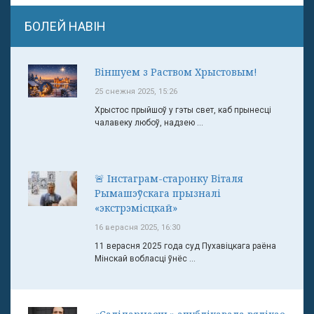
БОЛЕЙ НАВІН
Віншуем з Раством Хрыстовым!
25 снежня 2025, 15:26
Хрыстос прыйшоў у гэты свет, каб прынесці
чалавеку любоў, надзею ...
🚨 Інстаграм-старонку Віталя
Рымашэўскага прызналі
«экстрэмісцкай»
16 верасня 2025, 16:30
11 верасня 2025 года суд Пухавіцкага раёна
Мінскай вобласці ўнёс ...