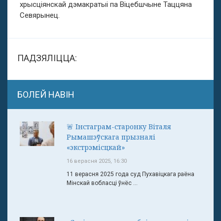
хрысціянскай дэмакратыі па Віцебшчыне Таццяна
Севярынец.
ПАДЗЯЛІЦЦА:
БОЛЕЙ НАВІН
🚨 Інстаграм-старонку Віталя
Рымашэўскага прызналі
«экстрэмісцкай»
16 верасня 2025, 16:30
11 верасня 2025 года суд Пухавіцкага раёна
Мінскай вобласці ўнёс ...