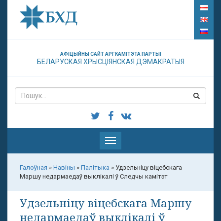
АФІЦЫЙНЫ САЙТ АРГКАМІТЭТА ПАРТЫІ
БЕЛАРУСКАЯ ХРЫСЦІЯНСКАЯ ДЭМАКРАТЫЯ
Паказаць
меню
Галоўная
»
Навіны
»
Палітыка
»
Удзельніцу віцебскага
Маршу недармаедаў выклікалі ў Следчы камітэт
Удзельніцу віцебскага Маршу
недармаедаў выклікалі ў