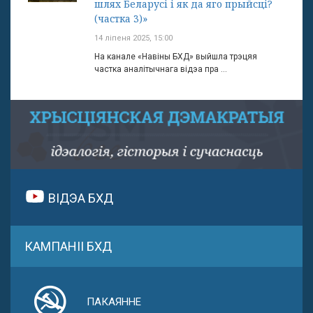
шлях Беларусі і як да яго прыйсці?
(частка 3)»
14 ліпеня 2025, 15:00
На канале «Навіны БХД» выйшла трэцяя
частка аналітычнага відэа пра ...
ВІДЭА БХД
КАМПАНІІ БХД
ПАКАЯННЕ