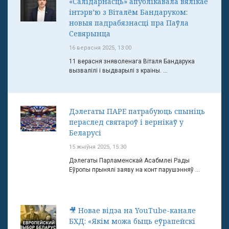
«Салідарнасць» апублікавала вялікае
інтэрв’ю з Віталём Бандаруком:
новыя падрабязнасці пра Паўла
Севярынца
16 верасня 2025, 13:00
11 верасня зняволенага Віталя Бандарука
вызвалілі і выдварылі з краіны. ...
Дэлегаты ПАРЕ патрабуюць спыніць
пераслед святароў і вернікаў у
Беларусі
15 жніўня 2025, 15:30
Дэлегаты Парламенскай Асабмлеі Рады
Еўропы прынялі заяву на конт парушэнняў ...
🎥 Новае відэа на YouTube-канале
БХД: «Якім можа быць еўрапейскі