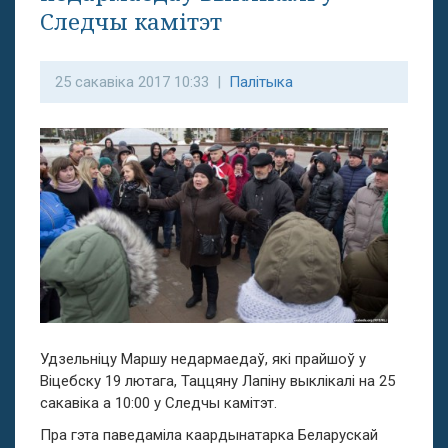
Следчы камітэт
25 сакавіка 2017 10:33 |
Палітыка
Удзельніцу Маршу недармаедаў, які прайшоў у
Віцебску 19 лютага, Таццяну Лапіну выклікалі на 25
сакавіка а 10:00 у Следчы камітэт.
Пра гэта паведаміла каардынатарка Беларускай