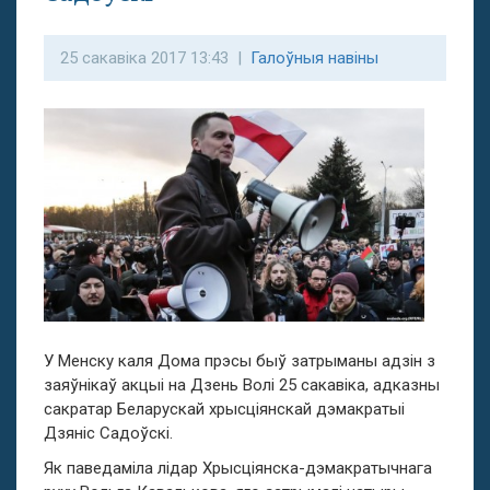
25 сакавіка 2017 13:43 |
Галоўныя навіны
У Менску каля Дома прэсы быў затрыманы адзін з
заяўнікаў акцыі на Дзень Волі 25 сакавіка, адказны
сакратар Беларускай хрысціянскай дэмакратыі
Дзяніс Садоўскі.
Як паведаміла лідар Хрысціянска-дэмакратычнага