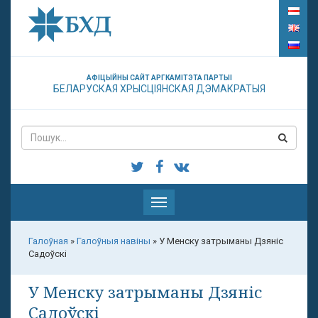
АФІЦЫЙНЫ САЙТ АРГКАМІТЭТА ПАРТЫІ
БЕЛАРУСКАЯ ХРЫСЦІЯНСКАЯ ДЭМАКРАТЫЯ
Паказаць
меню
Галоўная
»
Галоўныя навіны
»
У Менску затрыманы Дзяніс
Садоўскі
У Менску затрыманы Дзяніс
Садоўскі