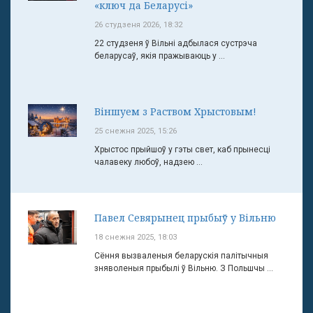
«ключ да Беларусі»
26 студзеня 2026, 18:32
22 студзеня ў Вільні адбылася сустрэча
беларусаў, якія пражываюць у ...
Віншуем з Раством Хрыстовым!
25 снежня 2025, 15:26
Хрыстос прыйшоў у гэты свет, каб прынесці
чалавеку любоў, надзею ...
Павел Севярынец прыбыў у Вільню
18 снежня 2025, 18:03
Сёння вызваленыя беларускія палітычныя
зняволеныя прыбылі ў Вільню. З Польшчы ...