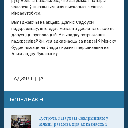
руху Вольга Кавалькова, яго затрымалі чатыры
чалавекі ў цывільным, якія выскачылі з сіняга
мікрааўтобуса.
Выязджаючы на акцыю, Дзяніс Садоўскі
падкрэсліваў, што едзе менавіта дзеля таго, каб не
дапусціць правакацый. У выпадку затрымання,
падкрэсліваў ён, уся адказнасць за падзеі ў Менску
будзе ляжаць на ўладах краіны і персанальна на
Аляксандру Лукашэнку.
ПАДЗЯЛІЦЦА:
БОЛЕЙ НАВІН
Сустрэча з Паўлам Севярынцам у
Вільні: размова пра адказнасць і