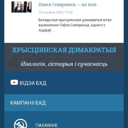
Павел Севярынец — на волі
13 снежня 2025, 17:02
Беларуская хрысціянская дэмакратыя вітае
вызваленне Паўла Севярынца, аднаго з
лідараў ...
ВІДЭА БХД
КАМПАНІІ БХД
ПАКАЯННЕ