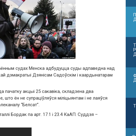
П
Т
Р
Д
раённым судах Менска адбудуцца суды адпаведна над
ай дэмакратыі Дзянісам Садоўскім і каардынатарам
Ф
а пачатку акцыі 25 сакавіка, складзена два
ое, што ён не супраціўляўся міліцыянтам і не лаяўся
леканалу “Белсат”.
Т
аллі Бордак па арт. 17.1 і 23.4 КаАП. Суддзя –