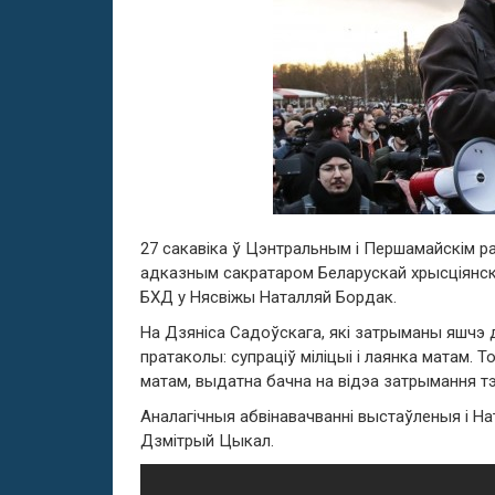
27 сакавіка ў Цэнтральным і Першамайскім 
адказным сакратаром Беларускай хрысціянск
БХД у Нясвіжы Наталляй Бордак.
На Дзяніса Садоўскага, які затрыманы яшчэ д
пратаколы: супраціў міліцыі і лаянка матам. Т
матам, выдатна бачна на відэа затрымання тэ
Аналагічныя абвінавачванні выстаўленыя і Нат
Дзмітрый Цыкал.