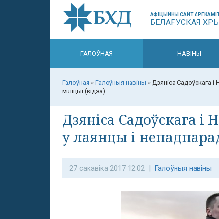
АФІЦЫЙНЫ САЙТ АРГКАМІТ
БЕЛАРУСКАЯ ХР
ГАЛОЎНАЯ
НАВІНЫ
Галоўная
»
Галоўныя навіны
»
Дзяніса Садоўскага і
міліцыі (відэа)
Дзяніса Садоўскага і 
у лаянцы і непадпарад
27 сакавіка 2017 12:02 |
Галоўныя навіны