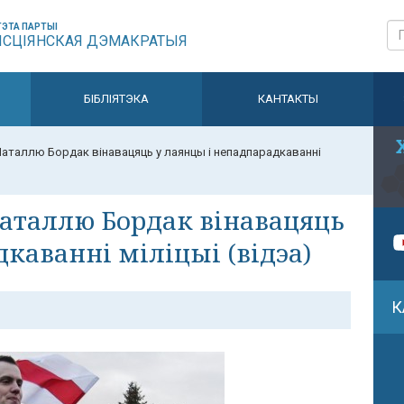
ЭТА ПАРТЫІ
ЫСЦІЯНСКАЯ ДЭМАКРАТЫЯ
БІБЛІЯТЭКА
КАНТАКТЫ
 Наталлю Бордак вінавацяць у лаянцы і непадпарадкаванні
Наталлю Бордак вінавацяць
каванні міліцыі (відэа)
К