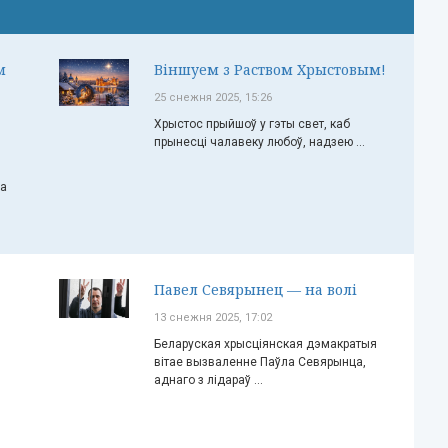
м
Віншуем з Раством Хрыстовым!
25 снежня 2025, 15:26
Хрыстос прыйшоў у гэты свет, каб
прынесці чалавеку любоў, надзею ...
ча
Павел Севярынец — на волі
13 снежня 2025, 17:02
Беларуская хрысціянская дэмакратыя
вітае вызваленне Паўла Севярынца,
аднаго з лідараў ...