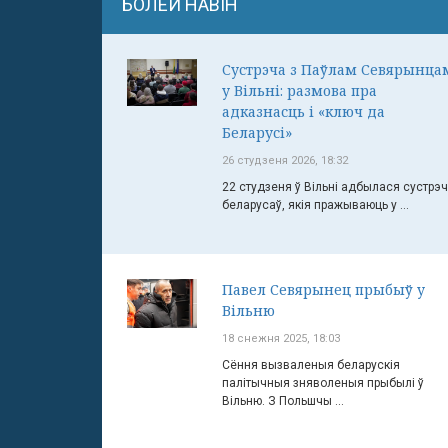
БОЛЕЙ НАВІН
Сустрэча з Паўлам Севярынца
у Вільні: размова пра
адказнасць і «ключ да
Беларусі»
26 студзеня 2026, 18:32
22 студзеня ў Вільні адбылася сустрэ
беларусаў, якія пражываюць у ...
Павел Севярынец прыбыў у
Вільню
18 снежня 2025, 18:03
Сёння вызваленыя беларускія
палітычныя зняволеныя прыбылі ў
Вільню. З Польшчы ...