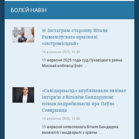
БОЛЕЙ НАВІН
🚨 Інстаграм-старонку Віталя
Рымашэўскага прызналі
«экстрэмісцкай»
16 верасня 2025, 16:30
11 верасня 2025 года суд Пухавіцкага раёна
Мінскай вобласці ўнёс ...
«Салідарнасць» апублікавала вялікае
інтэрв’ю з Віталём Бандаруком:
новыя падрабязнасці пра Паўла
Севярынца
16 верасня 2025, 13:00
11 верасня зняволенага Віталя Бандарука
вызвалілі і выдварылі з краіны. ...