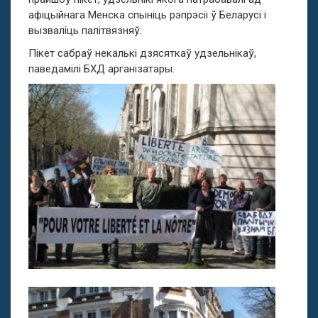
афіцыйнага Менска спыніць рэпрэсіі ў Беларусі і
вызваліць палітвязняў.
Пікет сабраў некалькі дзясяткаў удзельнікаў,
паведамілі БХД арганізатары.