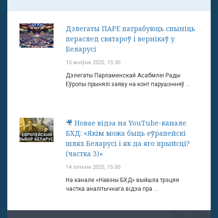
Дэлегаты ПАРЕ патрабуюць спыніць
пераслед святароў і вернікаў у
Беларусі
15 жніўня 2025, 15:30
Дэлегаты Парламенскай Асабмлеі Рады
Еўропы прынялі заяву на конт парушэнняў ...
🎥 Новае відэа на YouTube-канале
БХД: «Якім можа быць еўрапейскі
шлях Беларусі і як да яго прыйсці?
(частка 3)»
14 ліпеня 2025, 15:00
На канале «Навіны БХД» выйшла трэцяя
частка аналітычнага відэа пра ...