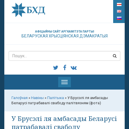
АФІЦЫЙНЫ САЙТ АРГКАМІТЭТА ПАРТЫІ
БЕЛАРУСКАЯ ХРЫСЦІЯНСКАЯ ДЭМАКРАТЫЯ
Паказаць
меню
Галоўная
»
Навіны
»
Палітыка
»
У Брусэлі ля амбасады
Беларусі патрабавалі свабоду палітвязням (фота)
У Брусэлі ля амбасады Беларусі
патрабавалі свабоду