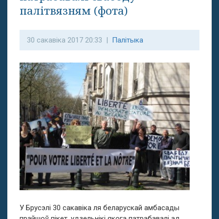
палітвязням (фота)
30 сакавіка 2017 20:33 |
Палітыка
У Брусэлі 30 сакавіка ля беларускай амбасады
прайшоў пікет, удзельнікі якога патрабавалі ад