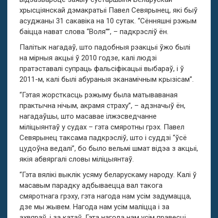
хрысціянскай дэмакратыі Павел Севярынец, які быў
асуджаны 31 сакавіка на 10 сутак. “Сённяшні рэжым
баіцца нават слова “Воля””, – падкрэсліў ён.
Палітык нагадаў, што падобныя рэакцыі ўжо былі
на мірныя акцыі ў 2010 годзе, калі людзі
пратэставалі супраць фальсіфікацыі выбараў, і ў
2011-м, калі былі абураныя эканамічным крызісам”.
“Гэтая жорсткасць рэжыму была матываваная
практычна нічым, акрамя страху”, – адзначыў ён,
нагадаўшы, што масавае ілжэсведчанне
міліцыянтаў у судах – гэта смяротны грэх. Павел
Севярынец таксама падкрэсліў, што і суддзі “ўсё
цудоўна ведалі”, бо было вельмі шмат відэа з акцыі,
якія абвяргалі словы міліцыянтаў.
“Гэта вялікі выклік усяму беларускаму народу. Калі ў
масавым парадку адбываецца вал такога
смяротнага грэху, гэта нагода нам усім задумацца,
дзе мы жывем. Нагода нам усім маліцца і за
ахвяраў, і за катаў. Гэта нагода нам усім правесці