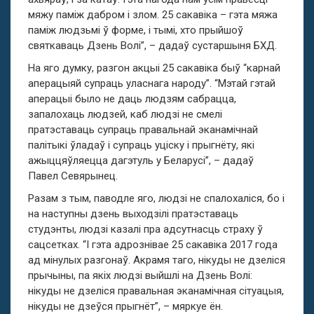
мяжу паміж дабром і злом. 25 сакавіка – гэта мяжа
паміж людзьмі ў форме, і тымі, хто прыйшоў
святкаваць Дзень Волі”, – дадаў сустаршыня БХД.
На яго думку, разгон акцыі 25 сакавіка быў “карнай
аперацыяй супраць уласнага народу”. “Мэтай гэтай
аперацыі было не даць людзям сабрацца,
запалохаць людзей, каб людзі не смелі
пратэставаць супраць правальнай эканамічнай
палітыкі ўладаў і супраць уціску і прыгнёту, які
ажыццяўляецца дагэтуль у Беларусі”, – дадаў
Павел Севярынец.
Разам з тым, паводле яго, людзі не спалохаліся, бо і
на наступны дзень выходзілі пратэставаць
студэнты, людзі казалі пра адсутнасць страху ў
сацсетках. “І гэта адрознівае 25 сакавіка 2017 года
ад мінулых разгонаў. Акрамя таго, нікуды не дзеліся
прычыны, па якіх людзі выйшлі на Дзень Волі:
нікуды не дзеліся правальная эканамічная сітуацыя,
нікуды не дзеўся прыгнёт”, – мяркуе ён.