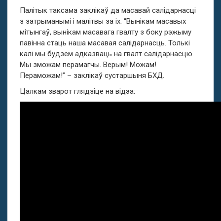
Палітык таксама заклікаў да масавай салідарнасці
з затрыманымі і малітвы за іх. “Вынікам масавых
мітынгаў, вынікам масавага гвалту з боку рэжыму
павінна стаць наша масавая салідарнасць. Толькі
калі мы будзем адказваць на гвалт салідарнасцю.
Мы зможам перамагчы. Верым! Можам!
Пераможам!” – заклікаў сустаршыня БХД.
Цалкам зварот глядзіце на відэа: