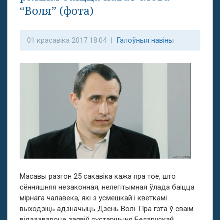
“Воля” (фота)
01 красавіка 2017 18:04 |
Галоўныя навіны
Масавы разгон 25 сакавіка кажа пра тое, што
сённяшняя незаконная, нелегітымная ўлада баіцца
мірнага чалавека, які з усмешкай і кветкамі
выходзіць адзначыць Дзень Волі. Пра гэта ў сваім
відэазвароце заявіў сустаршыня Беларускай