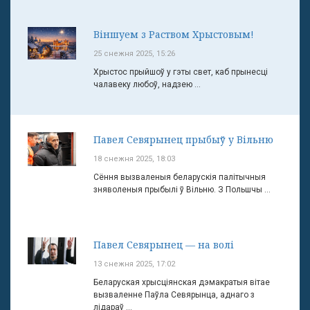
Віншуем з Раством Хрыстовым!
25 снежня 2025, 15:26
Хрыстос прыйшоў у гэты свет, каб прынесці
чалавеку любоў, надзею ...
Павел Севярынец прыбыў у Вільню
18 снежня 2025, 18:03
Сёння вызваленыя беларускія палітычныя
зняволеныя прыбылі ў Вільню. З Польшчы ...
Павел Севярынец — на волі
13 снежня 2025, 17:02
Беларуская хрысціянская дэмакратыя вітае
вызваленне Паўла Севярынца, аднаго з
лідараў ...