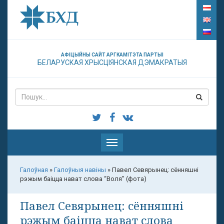
АФІЦЫЙНЫ САЙТ АРГКАМІТЭТА ПАРТЫІ
БЕЛАРУСКАЯ ХРЫСЦІЯНСКАЯ ДЭМАКРАТЫЯ
Паказаць
меню
Галоўная
»
Галоўныя навіны
»
Павел Севярынец: сённяшні
рэжым баіцца нават слова “Воля” (фота)
Павел Севярынец: сённяшні
рэжым баіцца нават слова