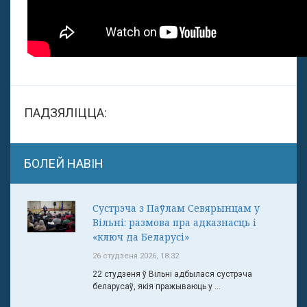
ПАДЗЯЛІЦЦА:
БОЛЕЙ НАВІН
Сустрэча з Паўлам Севярынцам у
Вільні: размова пра адказнасць і
«ключ да Беларусі»
26 студзеня 2026, 18:32
22 студзеня ў Вільні адбылася сустрэча
беларусаў, якія пражываюць у ...