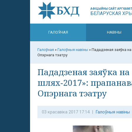
АФІЦЫЙНЫ САЙТ АРГКАМІТ
БЕЛАРУСКАЯ ХР
ГАЛОЎНАЯ
НАВІНЫ
Галоўная
»
Галоўныя навіны
»
Пададзеная заяўка на
Опэрнага тэатру
Пададзеная заяўка на
шлях-2017»: прапана
Опэрнага тэатру
03 красавіка 2017 17:14 |
Галоўныя навіны