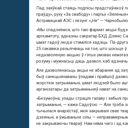
Пад заяўкай стаяць подпісы прадстаўнікоў па
праўду», руху «За свабоду» і партыі «Зялёныя
Астравецкай АЭС і лёзунг «„Не“ — Чарнобылю 
«Мы спадзяёмся, што такі фармат акцыі будз
аргкамітэту, адказны сакратар БХД Дзяніс Са
шмат гадоў людзі стаміліся хадзіць. Па-друг
25 сакавіка разьлічваць на тое, што шэсьце 
недазволеную акцыю ў гэтых умовах немэтазг
розуму і мужнасьці даць дазвол, каб адзначы
Але дазволенасьць акцыі не абараняе ад зат
быў санкцыянаваны ўладамі і прайшоў дазволе
жорсткія затрыманьні, шмат людзей было ашт
арганізатары да затрыманьняў нават на сан
«Безумоўна, улады страцілі галаву і забылі п
затрыманьні, — кажа Садоўскі. — Але трэба 
тычылася анархістаў, якія закрывалі свае тв
дзеяньні, а ўжываньне сілы — неправамерным
не закрываючы твараў. Нам няма чаго і ад ка