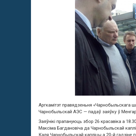
Аргкамітэт правядзеньня «Чарнобыльскага шл
Чарнобыльскай АЭС — падаў заяўку ў Менга
Заяўнікі прапануюць збор 26 красавіка а 18.3
Максіма Багдановіча да Чарнобыльскай каплі
Каля Чарнобыльскай капліцы а 20-й гадзіне п