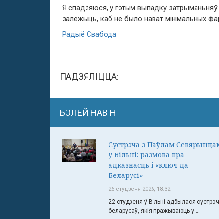
Я спадзяюся, у гэтым выпадку затрыманьняў н
залежыць, каб не было нават мінімальных ф
Радыё Свабода
ПАДЗЯЛІЦЦА:
БОЛЕЙ НАВІН
Сустрэча з Паўлам Севярынца
у Вільні: размова пра
адказнасць і «ключ да
Беларусі»
26 студзеня 2026, 18:32
22 студзеня ў Вільні адбылася сустрэ
беларусаў, якія пражываюць у ...