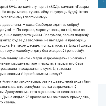
С
ртыі БНФ, аргкамітэту партыі «БХД», кампаніі «Гавары
». На акцыі маюць гучаць лёзунгі супраць будаўніцтва
экалягічнаму і палітычнаму».
е дазволены, — кажа Свабодзе адзін зь сяброў
доўскі. — Па-першае, маршрут новы, ня той, якім за
ое, ён не канфрантацыйны. Зразумела, пасьля падзеяў
ў цэнтар будзе дазволенае, не выпадае, а праводзіць
одна. На такое шэсьце, я спадзяюся, ва ўладаў хопіць
ць гэтую жалобную дату без эксцэсаў і рэпрэсіяў».
рыманьняў: менскі «Марш недармаедаў» 15 сакавіка
ным маршрутам, але і перад ім, і пасьля яго былі
рафавана і пасаджана на суткі. Ці гатовыя
кцыянаваным «Чарнобыльскім шляху»?
ра ўсялякую законнасьць, раз на дазволенай акцыі былі
зазначыць, што асноўная частка затрыманьняў
ары. Зразумела, мы гэта ацэньваем як незаконныя
. Ды на акцыю 26 красавіка мы заклікаем прыходзіць,
го хаваць.