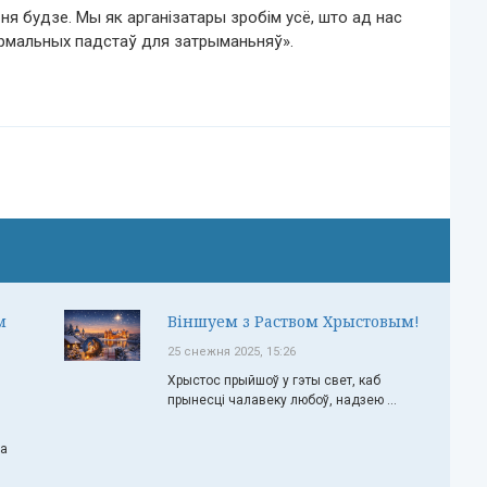
я будзе. Мы як арганізатары зробім усё, што ад нас
армальных падстаў для затрыманьняў».
м
Віншуем з Раством Хрыстовым!
25 снежня 2025, 15:26
Хрыстос прыйшоў у гэты свет, каб
прынесці чалавеку любоў, надзею ...
ча