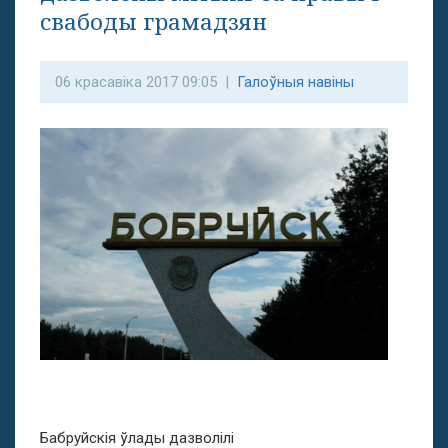
свабоды грамадзян
06 красавіка 2017 09:05 |
Галоўныя навіны
Бабруйскія ўлады дазволілі