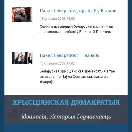
Павел Севярынец прыбыў у Вільню
18 снежня 2025, 18:03
Сёння вызваленыя беларускія палітычныя
зняволеныя прыбылі ў Вільню. З Польшчы ...
Павел Севярынец — на волі
13 снежня 2025, 17:02
Беларуская хрысціянская дэмакратыя вітае
вызваленне Паўла Севярынца, аднаго з
лідараў ...