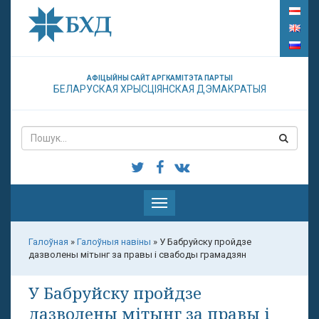
АФІЦЫЙНЫ САЙТ АРГКАМІТЭТА ПАРТЫІ
БЕЛАРУСКАЯ ХРЫСЦІЯНСКАЯ ДЭМАКРАТЫЯ
Паказаць
меню
Галоўная
»
Галоўныя навіны
»
У Бабруйску пройдзе
дазволены мітынг за правы і свабоды грамадзян
У Бабруйску пройдзе
дазволены мітынг за правы і