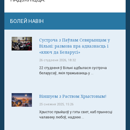
БОЛЕЙ НАВІН
Сустрэча з Паўлам Севярынцам у
Вільні: размова пра адказнасць і
«ключ да Беларусі»
26 студзеня 2026, 18:32
22 студзеня ў Вільні адбылася сустрэча
беларусаў, якія пражываюць у ...
Віншуем з Раством Хрыстовым!
25 снежня 2025, 15:26
Хрыстос прыйшоў у гэты свет, каб прынесці
чалавеку любоў, надзею ...