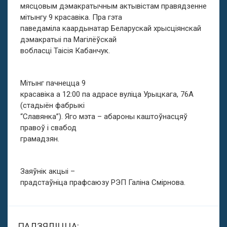
мясцовым дэмакратычным актывістам правядзенне
мітынгу 9 красавіка. Пра гэта
паведаміла каардынатар Беларускай хрысціянскай
дэмакратыі па Магілёўскай
вобласці Таісія Кабанчук.
Мітынг пачнецца 9
красавіка а 12:00 па адрасе вуліца Урыцкага, 76А
(стадыён фабрыкі
“Славянка”). Яго мэта – абароны каштоўнасцяў
правоў і свабод
грамадзян.
Заяўнік акцыі –
прадстаўніца прафсаюзу РЭП Галіна Смірнова.
ПАДЗЯЛІЦЦА: