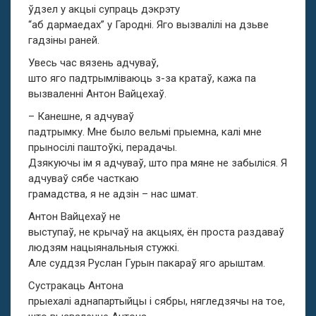
ўдзел у акцыі супраць дэкрэту
“аб дармаедах” у Гародні. Яго вызвалілі на дзьве
гадзіны раней.
Увесь час вязень адчуваў,
што яго падтрымліваюць з-за кратаў, кажа па
вызваленні Антон Вайцехаў.
– Канешне, я адчуваў
падтрымку. Мне было вельмі прыемна, калі мне
прыносілі паштоўкі, перадачы.
Дзякуючы ім я адчуваў, што пра мяне не забыліся. Я
адчуваў сябе часткаю
грамадства, я не адзін – нас шмат.
Антон Вайцехаў не
выступаў, не крычаў на акцыях, ён проста раздаваў
людзям нацыянальныя стужкі.
Але суддзя Руслан Гурын пакараў яго арыштам.
Сустракаць Антона
прыехалі аднапартыйцы і сябры, нягледзячы на тое,