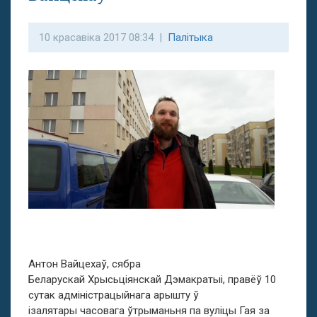
10 красавіка 2017 08:34 |
Палітыка
Антон Вайцехаў, сябра
Беларускай Хрысьціянскай Дэмакратыі, правёў 10
сутак адміністрацыйнага арышту ў
ізалятары часовага ўтрыманьня па вуліцы Гая за