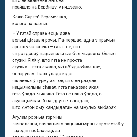
што вызваленне Антона
прайшло на Вербніцу, у нядзелю.
Кажа Сяргей Верамеенка,
калега па партыі.
– У гэтай справе ёсць дзве
вельмі цікавыя рэчы. Па-першае, адна з прычын
арышту чалавека – гэта тое, што
ён раздаваў нацыянальныя бел-чырвона-белыя
стужкі. Я лічу, што гэта не проста
стужка – гэта сімвал, які аб’ядноўвае нас,
беларусаў. І калі ўлада кідае
чалавека ў турму за тое, што ён раздае
нацыянальны сімвал, гэта паказвае якая
гэта ўлада, чыя яна. Гэта не наша ўлада, а
акупацыйная. А па-другое, нагадаю,
што Антон быў кандыдатам на мінулых выбарах.
Агулам розныя тэрміны
зняволення, звязаныя з акцыямі мірных пратэстаў у
Гародні і вобласьці, за