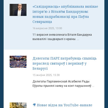
«Салідарнасць» апублікавала вялікае
інтэрв’ю з Віталём Бандаруком:
новыя падрабязнасці пра Паўла
Севярынца
16 верасня 2025, 13:00
11 верасня зняволенага Віталя Бандарука
вызвалілі і выдварылі з краіны. ...
Дэлегаты ПАРЕ патрабуюць спыніць
пераслед святароў і вернікаў у
Беларусі
15 жніўня 2025, 15:30
Дэлегаты Парламенскай Асабмлеі Рады
Еўропы прынялі заяву на конт парушэнняў ...
🎥 Новае відэа на YouTube-канале