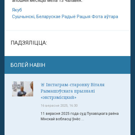
апошнія месяцы мела 13 чалавек.
Якуб
Сушчынскі, Беларускае Радыё Рацыя Фота аўтара
ПАДЗЯЛІЦЦА:
БОЛЕЙ НАВІН
🚨 Інстаграм-старонку Віталя
Рымашэўскага прызналі
«экстрэмісцкай»
16 верасня 2025, 16:30
11 верасня 2025 года суд Пухавіцкага раёна
Мінскай вобласці ўнёс ...