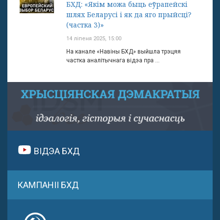
БХД: «Якім можа быць еўрапейскі
шлях Беларусі і як да яго прыйсці?
(частка 3)»
14 ліпеня 2025, 15:00
На канале «Навіны БХД» выйшла трэцяя
частка аналітычнага відэа пра ...
ВІДЭА БХД
КАМПАНІІ БХД