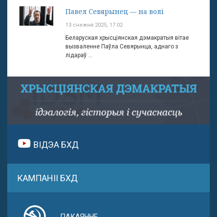
Павел Севярынец — на волі
13 снежня 2025, 17:02
Беларуская хрысціянская дэмакратыя вітае
вызваленне Паўла Севярынца, аднаго з
лідараў ...
ВІДЭА БХД
КАМПАНІІ БХД
ПАКАЯННЕ