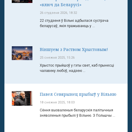
«ключ да Беларусі»
26 студзеня 2026, 18:32
22 студзеня ў Вільні адбылася сустрэча
беларусаў, якія пражываюць у ...
Віншуем з Раством Хрыстовым!
25 снежня 2025, 15:26
Хрыстос прыйшоў у гэты свет, каб прынесці
чалавеку любоў, надзею ...
Павел Севярынец прыбыў у Вільню
18 снежня 2025, 18:03
Сёння вызваленыя беларускія палітычныя
зняволеныя прыбылі ў Вільню. З Польшчы ...