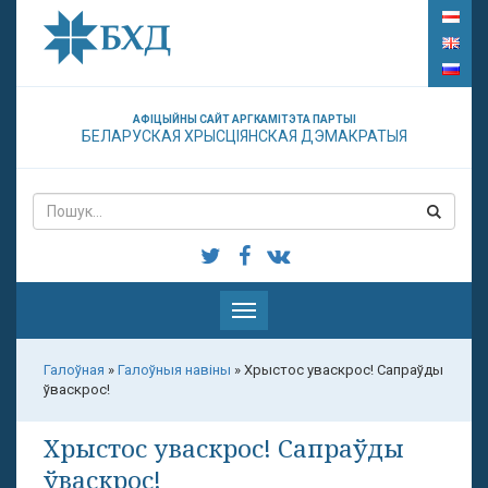
АФІЦЫЙНЫ САЙТ АРГКАМІТЭТА ПАРТЫІ
БЕЛАРУСКАЯ ХРЫСЦІЯНСКАЯ ДЭМАКРАТЫЯ
Паказаць
меню
Галоўная
»
Галоўныя навіны
»
Хрыстос уваскрос! Сапраўды
ўваскрос!
Хрыстос уваскрос! Сапраўды
ўваскрос!