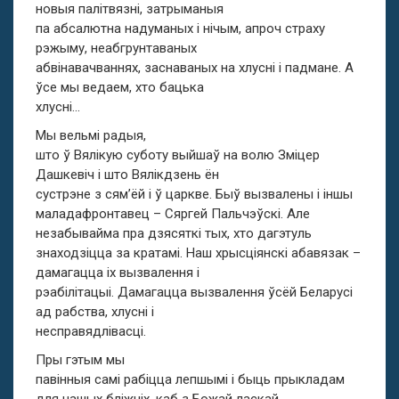
новыя палітвязні, затрыманыя
па абсалютна надуманых і нічым, апроч страху
рэжыму, неабгрунтаваных
абвінавачваннях, заснаваных на хлусні і падмане. А
ўсе мы ведаем, хто бацька
хлусні…
Мы вельмі радыя,
што ў Вялікую суботу выйшаў на волю Зміцер
Дашкевіч і што Вялікдзень ён
сустрэне з сям’ёй і ў царкве. Быў вызвалены і іншы
маладафронтавец – Сяргей Пальчэўскі. Але
незабывайма пра дзясяткі тых, хто дагэтуль
знаходзіцца за кратамі. Наш хрысціянскі абавязак –
дамагацца іх вызвалення і
рэабілітацыі. Дамагацца вызвалення ўсёй Беларусі
ад рабства, хлусні і
несправядлівасці.
Пры гэтым мы
павінныя самі рабіцца лепшымі і быць прыкладам