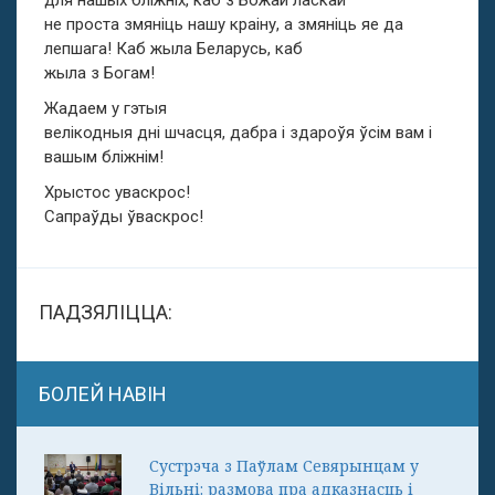
для нашых бліжніх, каб з Божай ласкай
не проста змяніць нашу краіну, а змяніць яе да
лепшага! Каб жыла Беларусь, каб
жыла з Богам!
Жадаем у гэтыя
велікодныя дні шчасця, дабра і здароўя ўсім вам і
вашым бліжнім!
Хрыстос уваскрос!
Сапраўды ўваскрос!
ПАДЗЯЛІЦЦА:
БОЛЕЙ НАВІН
Сустрэча з Паўлам Севярынцам у
Вільні: размова пра адказнасць і