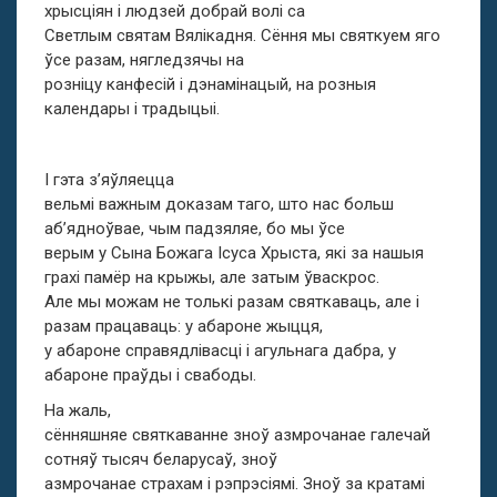
хрысціян і людзей добрай волі са
Светлым святам Вялікадня. Сёння мы святкуем яго
ўсе разам, нягледзячы на
розніцу канфесій і дэнамінацый, на розныя
календары і традыцыі.
І гэта з’яўляецца
вельмі важным доказам таго, што нас больш
аб’ядноўвае, чым падзяляе, бо мы ўсе
верым у Сына Божага Ісуса Хрыста, які за нашыя
грахі памёр на крыжы, але затым ўваскрос.
Але мы можам не толькі разам святкаваць, але і
разам працаваць: у абароне жыцця,
у абароне справядлівасці і агульнага дабра, у
абароне праўды і свабоды.
На жаль,
сённяшняе святкаванне зноў азмрочанае галечай
сотняў тысяч беларусаў, зноў
азмрочанае страхам і рэпрэсіямі. Зноў за кратамі