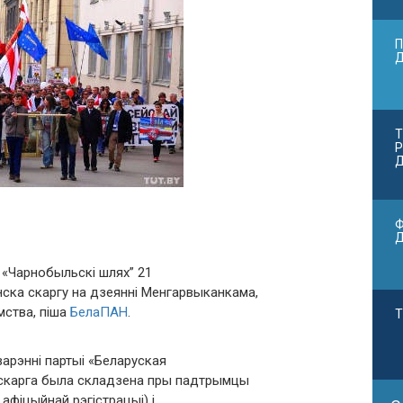
П
Т
Р
Д
Ф
 «Чарнобыльскі шлях” 21
нска скаргу на дзеянні Менгарвыканкама,
мства, піша
БелаПАН
.
Т
варэнні партыі «Беларуская
 скарга была складзена пры падтрымцы
афіцыйнай рэгістрацыі) і