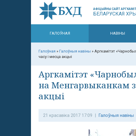
АФІЦЫЙНЫ САЙТ АРГКАМІТ
БЕЛАРУСКАЯ ХР
ГАЛОЎНАЯ
НАВІНЫ
Галоўная
»
Галоўныя навіны
»
Аргкамітэт «Чарнобыл
часу і месца акцыі
Аргкамітэт «Чарнобыл
на Менгарвыканкам за
акцыі
21 красавіка 2017 17:09 |
Галоўныя навіны