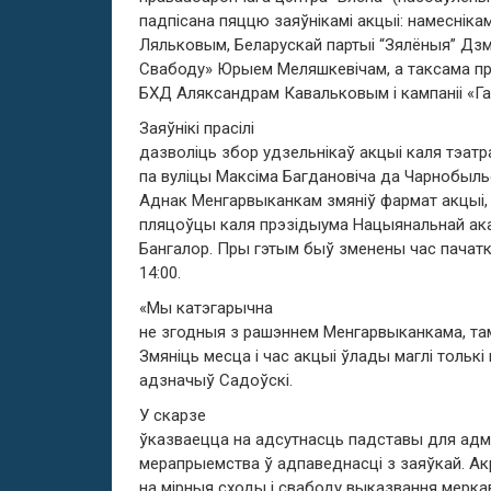
падпісана пяццю заяўнікамі акцыі: намесніка
Ляльковым, Беларускай партыі “Зялёныя” Дзм
Свабоду» Юрыем Меляшкевічам, а таксама пра
БХД Аляксандрам Кавальковым і кампаніі «Га
Заяўнікі прасілі
дазволіць збор удзельнікаў акцыі каля тэатр
па вуліцы Максіма Багдановіча да Чарнобыль
Аднак Менгарвыканкам змяніў фармат акцыі,
пляцоўцы каля прэзідыума Нацыянальнай ака
Бангалор. Пры гэтым быў зменены час пачатк
14:00.
«Мы катэгарычна
не згодныя з рашэннем Менгарвыканкама, там
Змяніць месца і час акцыі ўлады маглі толькі 
адзначыў Садоўскі.
У скарзе
ўказваецца на адсутнасць падставы для адм
мерапрыемства ў адпаведнасці з заяўкай. Акр
на мірныя сходы і свабоду выказвання мерк