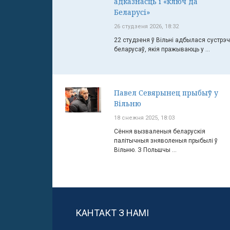
адказнасць і «ключ да
Беларусі»
26 студзеня 2026, 18:32
22 студзеня ў Вільні адбылася сустрэ
беларусаў, якія пражываюць у ...
Павел Севярынец прыбыў у
Вільню
18 снежня 2025, 18:03
Сёння вызваленыя беларускія
палітычныя зняволеныя прыбылі ў
Вільню. З Польшчы ...
КАНТАКТ З НАМІ