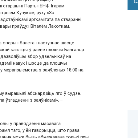
С
мі старшыні Партыі БНФ Ігарам
ітрыем Кучуком, руху «За
дстаўнікамі аргкамітэта па стварэнні
вары праўду» Віталём Лакоткам.
а оперы і балета і наступнае шэсце
скай капліцы ў раёне плошчы Бангалор.
 дазволіўшы збор удзельнікаў на
дэміі навук і шэсце да плошчы
у мерапрыемства з заяўленых 18:00 на
у вырашылі абскардзіць яго ў судзе.
па ўзгадненні з заяўнікамі», –
овы ў правядзенні масавага
амя таго, у ёй гаворыцца, што права
авання можа быць абмежавана толькі пры