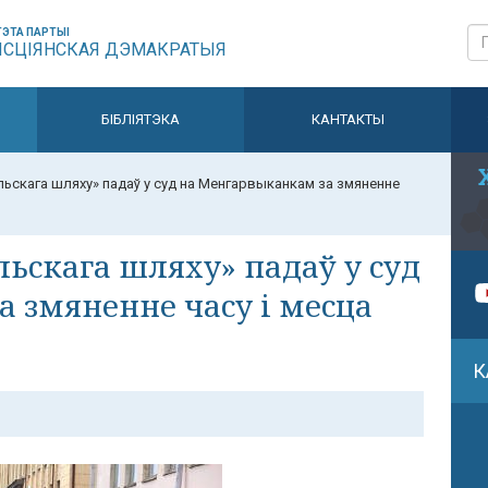
ЭТА ПАРТЫІ
ЫСЦІЯНСКАЯ ДЭМАКРАТЫЯ
БІБЛІЯТЭКА
КАНТАКТЫ
ьскага шляху» падаў у суд на Менгарвыканкам за змяненне
ьскага шляху» падаў у суд
 змяненне часу і месца
К