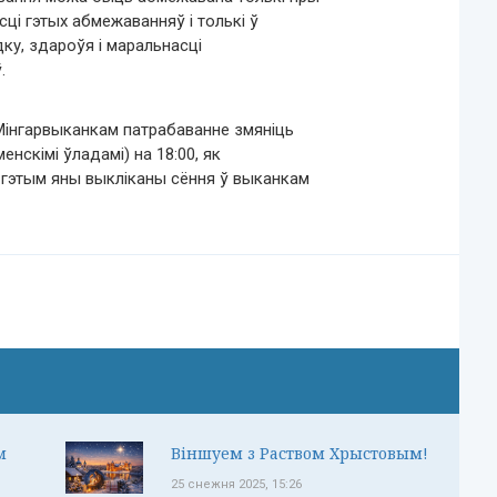
ці гэтых абмежаванняў і толькі ў
ку, здароўя і маральнасці
.
 Мінгарвыканкам патрабаванне змяніць
нскімі ўладамі) на 18:00, як
 гэтым яны выкліканы сёння ў выканкам
м
Віншуем з Раством Хрыстовым!
25 снежня 2025, 15:26