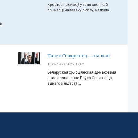
Хрыстос прыйшоў у гэты свет, каб
прынесці чалавеку любоў, надзею ...
ча
Павел Севярынец — на волі
13 снежня 2025, 17:02
Беларуская хрысціянская дэмакратыя
вітае вызваленне Паўла Севярынца,
аднаго з лідараў ...