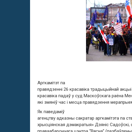
Аргкамітэт па
правядзенні 26 красавіка традыцыйнай акцыі
красавіка падаў у суд Маскоўскага раёна Ме
які змяніў час і месца правядзення мерапрые
Як паведаміў
агенцтву адказны сакратар аргкамітэта па ст
хрысціянская дэмакратыя» Дзяніс Садоўскі,
праваабарончага цэнтра “Вясна” (пазбаўлены 