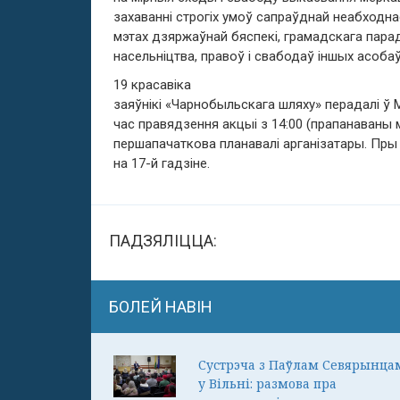
захаванні строгіх умоў сапраўднай неабходнас
мэтах дзяржаўнай бяспекі, грамадскага парад
насельніцтва, правоў і свабодаў іншых асобаў
19 красавіка
заяўнікі «Чарнобыльскага шляху» перадалі ў
час правядзення акцыі з 14:00 (прапанаваны ме
першапачаткова планавалі арганізатары. Пры
на 17-й гадзіне.
ПАДЗЯЛІЦЦА:
БОЛЕЙ НАВІН
Сустрэча з Паўлам Севярынца
у Вільні: размова пра