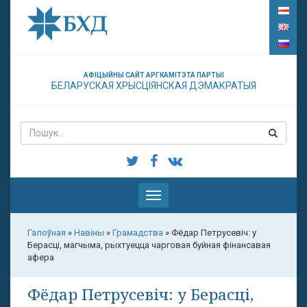
АФІЦЫЙНЫ САЙТ АРГКАМІТЭТА ПАРТЫІ
БЕЛАРУСКАЯ ХРЫСЦІЯНСКАЯ ДЭМАКРАТЫЯ
Паказаць
меню
Галоўная
»
Навіны
»
Грамадства
»
Фёдар Петрусевіч: у
Берасці, магчыма, рыхтуецца чарговая буйная фінансавая
афера
Фёдар Петрусевіч: у Берасці,