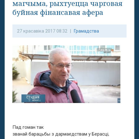
магчыма, рыхтуецца чарговая
буйная фінансавая афера
27 красавіка 2017 08:32 |
Грамадства
Пад гоман так
званай барацьбы з дармаедствам у Берасці,