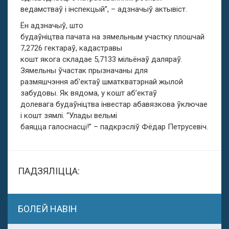
ведамстваў і інспекцый”, – адзначыў актывіст.
Ён адзначыў, што
будаўніцтва пачата на зямельным участку плошчай
7,2726 гектараў, кадастравы
кошт якога складае 5,7133 мільёнаў даляраў.
Зямельны ўчастак прызначаны для
размяшчэння аб’ектаў шматкватэрнай жылой
забудовы. Як вядома, у кошт аб’ектаў
долевага будаўніцтва інвестар абавязкова ўключае
i кошт зямлi. “Улады вельмі
баяцца галоснасці!” – падкрэсліў Фёдар Петрусевіч.
ПАДЗЯЛІЦЦА:
БОЛЕЙ НАВІН