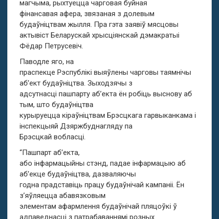
магчыма, рыхтуецца чарговая буйная
фінансавая афера, звязаная з долевым
будаўніцтвам жылля. Пра гэта заявіў мясцовы
актывіст Беларускай хрысціянскай дэмакратыі
Фёдар Петрусевіч.
Паводле яго, на
праспекце Рэспублікі выяўлены чарговы таямнічы
аб’ект будаўніцтва. Зыходзячы з
адсутнасцi пашпарту аб’екта ён робіць выснову аб
тым, што будаўніцтва
курыруецца кіраўніцтвам Брэсцкага гарвыканкама і
інспекцыяй Дзяржбуднагляду па
Брэсцкай вобласцi.
“Пашпарт аб’екта,
або інфармацыйны стэнд, падае інфармацыю аб
аб’екце будаўніцтва, дазваляючы
годна прадставіць працу будаўнічай кампаніі. Ён
з’яўляецца абавязковым
элементам афармлення будаўнічай пляцоўкі ў
адпаведнасці з патрабаваннямі розных