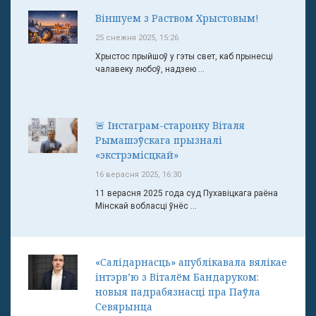
Віншуем з Раством Хрыстовым!
25 снежня 2025, 15:26
Хрыстос прыйшоў у гэты свет, каб прынесці
чалавеку любоў, надзею ...
🚨 Інстаграм-старонку Віталя
Рымашэўскага прызналі
«экстрэмісцкай»
16 верасня 2025, 16:30
11 верасня 2025 года суд Пухавіцкага раёна
Мінскай вобласці ўнёс ...
«Салідарнасць» апублікавала вялікае
інтэрв’ю з Віталём Бандаруком:
новыя падрабязнасці пра Паўла
Севярынца