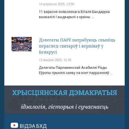
16 верасня 2025, 13:00
11 верасня зняволенага Віталя Бандарука
вызвалілі і выдварылі з краіны. ...
Дэлегаты ПАРЕ патрабуюць спыніць
пераслед святароў і вернікаў у
Беларусі
15 жніўня 2025, 15:30
Дэлегаты Парламенскай Асабмлеі Рады
Еўропы прынялі заяву на конт парушэнняў ...
ВІДЭА БХД