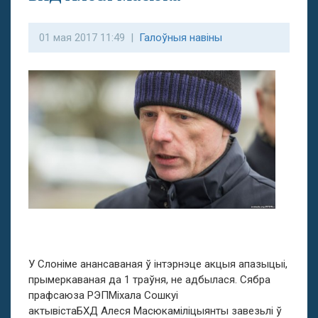
01 мая 2017 11:49 |
Галоўныя навіны
У Слоніме анансаваная ў інтэрнэце акцыя апазыцыі,
прымеркаваная да 1 траўня, не адбылася. Сябра
прафсаюза РЭПМіхала Сошкуі
актывістаБХД Алеся Масюкаміліцыянты завезьлі ў