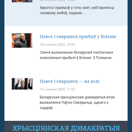
Хрыстос прыйшоў у гэты свет, каб прынесці
чалавеку любоў, надзею ...
Павел Севярынец прыбыў у Вільню
18 снежня 2025, 18:03
Сёння вызваленыя беларускія палітычныя
зняволеныя прыбылі ў Вільню. З Польшчы ...
Павел Севярынец — на волі
13 снежня 2025, 17:02
Беларуская хрысціянская дэмакратыя вітае
вызваленне Паўла Севярынца, аднаго з
лідараў ...