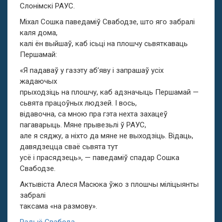
Слонімскі РАУС.
Міхал Сошка паведаміў Свабодзе, што яго забралі
каля дома,
калі ён выйшаў, каб ісьці на плошчу сьвяткаваць
Першамай:
«Я падаваў у газэту аб’яву і запрашаў усіх
жадаючых
прыходзіць на плошчу, каб адзначыць Першамай —
сьвята працоўных людзей. І вось,
відавочна, са мною пра гэта нехта захацеў
пагаварыць. Мяне прывезьлі ў РАУС,
але я сяджу, а ніхто да мяне не выходзіць. Відаць,
давядзецца сваё сьвята тут
усё і прасядзець», — паведаміў спадар Сошка
Свабодзе.
Актывіста Алеся Масюка ўжо з плошчы міліцыянты
забралі
таксама «на размову».
Радыё Свабода