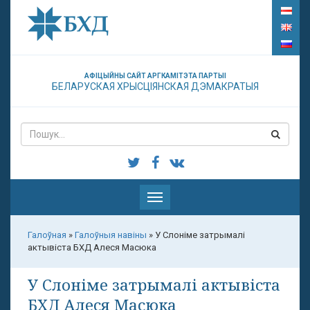
АФІЦЫЙНЫ САЙТ АРГКАМІТЭТА ПАРТЫІ
БЕЛАРУСКАЯ ХРЫСЦІЯНСКАЯ ДЭМАКРАТЫЯ
Паказаць
меню
Галоўная
»
Галоўныя навіны
»
У Слоніме затрымалі
актывіста БХД Алеся Масюка
У Слоніме затрымалі актывіста
БХД Алеся Масюка