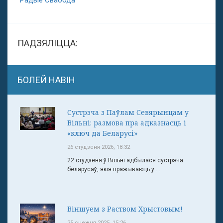
ПАДЗЯЛІЦЦА:
БОЛЕЙ НАВІН
Сустрэча з Паўлам Севярынцам у
Вільні: размова пра адказнасць і
«ключ да Беларусі»
26 студзеня 2026, 18:32
22 студзеня ў Вільні адбылася сустрэча
беларусаў, якія пражываюць у ...
Віншуем з Раством Хрыстовым!
25 снежня 2025, 15:26