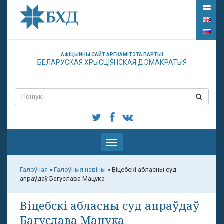
АФІЦЫЙНЫ САЙТ АРГКАМІТЭТА ПАРТЫІ
БЕЛАРУСКАЯ ХРЫСЦІЯНСКАЯ ДЭМАКРАТЫЯ
Паказаць
меню
Галоўная
»
Галоўныя навіны
»
Віцебскі абласны суд
апраўдаў Багуслава Мацука
Віцебскі абласны суд апраўдаў
Багуслава Мацука