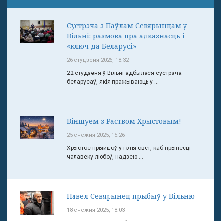
Сустрэча з Паўлам Севярынцам у
Вільні: размова пра адказнасць і
«ключ да Беларусі»
26 студзеня 2026, 18:32
22 студзеня ў Вільні адбылася сустрэча
беларусаў, якія пражываюць у ...
Віншуем з Раством Хрыстовым!
25 снежня 2025, 15:26
Хрыстос прыйшоў у гэты свет, каб прынесці
чалавеку любоў, надзею ...
Павел Севярынец прыбыў у Вільню
18 снежня 2025, 18:03