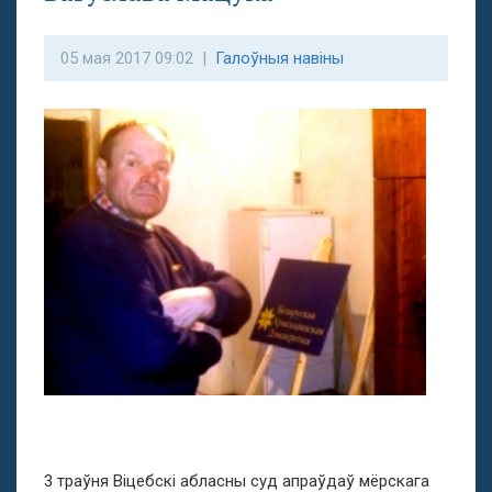
05 мая 2017 09:02 |
Галоўныя навіны
3 траўня Віцебскі абласны суд апраўдаў мёрскага