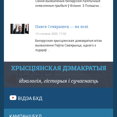
Сёння вызваленыя беларускія палітычныя
зняволеныя прыбылі ў Вільню. З Польшчы ...
Павел Севярынец — на волі
13 снежня 2025, 17:02
Беларуская хрысціянская дэмакратыя вітае
вызваленне Паўла Севярынца, аднаго з
лідараў ...
ВІДЭА БХД
КАМПАНІІ БХД