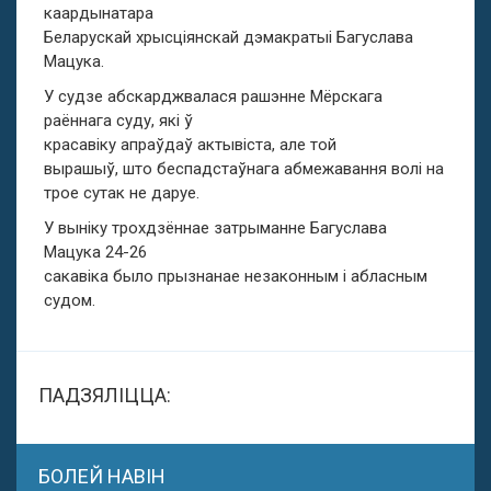
каардынатара
Беларускай хрысціянскай дэмакратыі Багуслава
Мацука.
У судзе абскарджвалася рашэнне Мёрскага
раённага суду, які ў
красавіку апраўдаў актывіста, але той
вырашыў, што беспадстаўнага абмежавання волі на
трое сутак не даруе.
У выніку трохдзённае затрыманне Багуслава
Мацука 24-26
сакавіка было прызнанае незаконным і абласным
судом.
ПАДЗЯЛІЦЦА:
БОЛЕЙ НАВІН