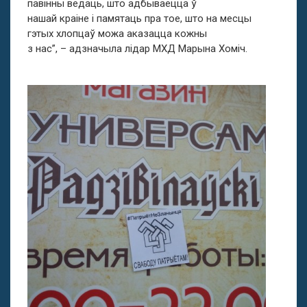
павінны ведаць, што адбываецца ў
нашай краіне і памятаць пра тое, што на месцы
гэтых хлопцаў можа аказацца кожны
з нас”, – адзначыла лідар МХД Марына Хоміч.