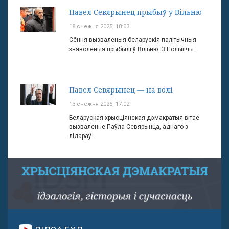
Павел Севярынец прыбыў у Вільню
18 снежня 2025, 18:03
Сёння вызваленыя беларускія палітычныя
зняволеныя прыбылі ў Вільню. З Польшчы ...
Павел Севярынец — на волі
13 снежня 2025, 17:02
Беларуская хрысціянская дэмакратыя вітае
вызваленне Паўла Севярынца, аднаго з
лідараў ...