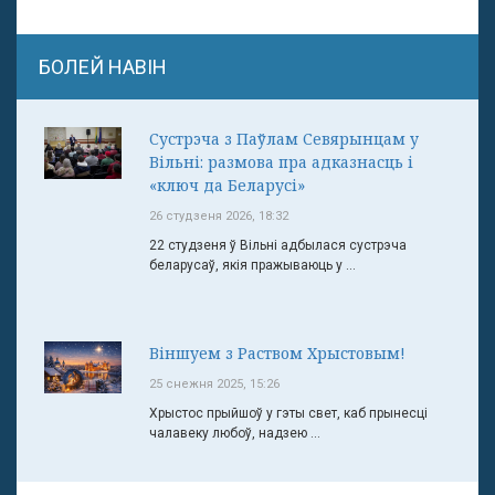
БОЛЕЙ НАВІН
Сустрэча з Паўлам Севярынцам у
Вільні: размова пра адказнасць і
«ключ да Беларусі»
26 студзеня 2026, 18:32
22 студзеня ў Вільні адбылася сустрэча
беларусаў, якія пражываюць у ...
Віншуем з Раством Хрыстовым!
25 снежня 2025, 15:26
Хрыстос прыйшоў у гэты свет, каб прынесці
чалавеку любоў, надзею ...