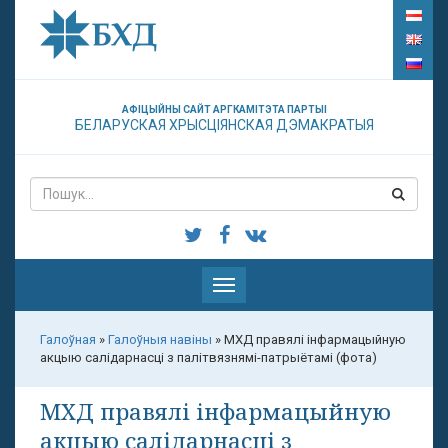
АФІЦЫЙНЫ САЙТ АРГКАМІТЭТА ПАРТЫІ
БЕЛАРУСКАЯ ХРЫСЦІЯНСКАЯ ДЭМАКРАТЫЯ
Паказаць
меню
Галоўная
»
Галоўныя навіны
»
МХД правялі інфармацыйную
акцыю салідарнасці з палітвязнямі-патрыётамі (фота)
МХД правялі інфармацыйную
акцыю салідарнасці з