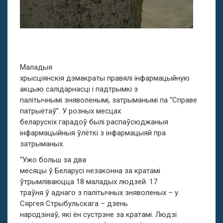
Маладыя
хрысціянскія дэмакраты правялі інфармацыйную
акцыю салідарнасці і падтрымкі з
палітычнымі зняволенымі, затрыманымі па “Справе
патрыётаў”. У розных месцах
беларускіх гарадоў былі распаўсюджаныя
інфармацыйныя ўлёткі з інфармацыяй пра
затрыманых.
“Ужо больш за два
месяцы ў Беларусі незаконна за кратамі
ўтрымліваюцца 18 маладых людзей. 17
траўня ў аднаго з палітычных зняволеных – у
Сяргея Стрыбульскага – дзень
народзінаў, які ён сустрэне за кратамі. Людзі