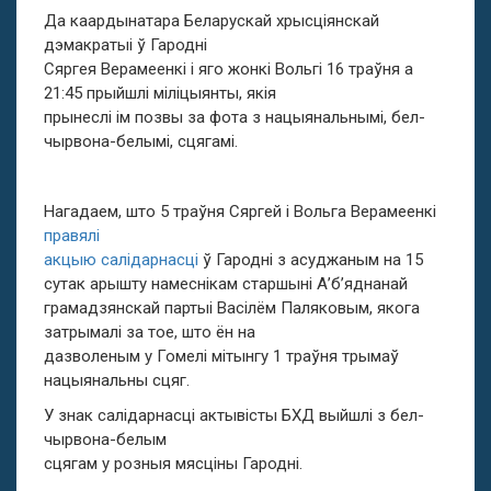
Да каардынатара Беларускай хрысціянскай
дэмакратыі ў Гародні
Сяргея Верамеенкі і яго жонкі Вольгі 16 траўня а
21:45 прыйшлі міліцыянты, якія
прынеслі ім позвы за фота з нацыянальнымі, бел-
чырвона-белымі, сцягамі.
Нагадаем, што 5 траўня Сяргей і Вольга Верамеенкі
правялі
акцыю салідарнасці
ў Гародні з асуджаным на 15
сутак арышту намеснікам старшыні А’б’яднанай
грамадзянскай партыі Васілём Паляковым, якога
затрымалі за тое, што ён на
дазволеным у Гомелі мітынгу 1 траўня трымаў
нацыянальны сцяг.
У знак салідарнасці актывісты БХД выйшлі з бел-
чырвона-белым
сцягам у розныя мясціны Гародні.