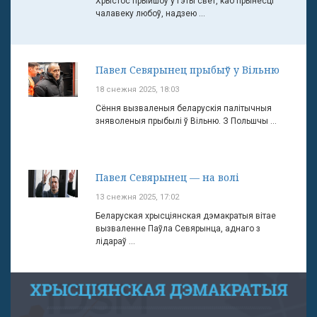
Хрыстос прыйшоў у гэты свет, каб прынесці
чалавеку любоў, надзею ...
Павел Севярынец прыбыў у Вільню
18 снежня 2025, 18:03
Сёння вызваленыя беларускія палітычныя
зняволеныя прыбылі ў Вільню. З Польшчы ...
Павел Севярынец — на волі
13 снежня 2025, 17:02
Беларуская хрысціянская дэмакратыя вітае
вызваленне Паўла Севярынца, аднаго з
лідараў ...