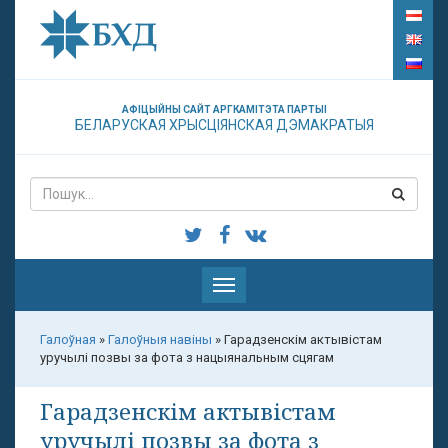
АФІЦЫЙНЫ САЙТ АРГКАМІТЭТА ПАРТЫІ
БЕЛАРУСКАЯ ХРЫСЦІЯНСКАЯ ДЭМАКРАТЫЯ
Паказаць
меню
Галоўная
»
Галоўныя навіны
»
Гарадзенскім актывістам
уручылі позвы за фота з нацыянальным сцягам
Гарадзенскім актывістам
уручылі позвы за фота з