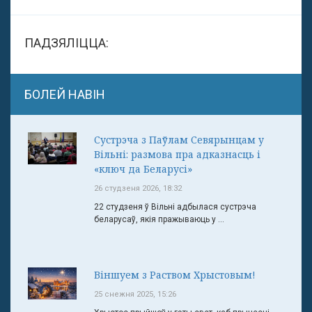
ПАДЗЯЛІЦЦА:
БОЛЕЙ НАВІН
Сустрэча з Паўлам Севярынцам у
Вільні: размова пра адказнасць і
«ключ да Беларусі»
26 студзеня 2026, 18:32
22 студзеня ў Вільні адбылася сустрэча
беларусаў, якія пражываюць у ...
Віншуем з Раством Хрыстовым!
25 снежня 2025, 15:26