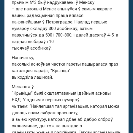
прычым №3 быў надрукаваны ў Менску
– але паколькі Менск апынуўся ў самым жарале
вайны, рэдакцыйная праца вялася
па-ранейшаму ў Петраградзе. Наклад першых
нумароў складаў 300 асобнікаў, затым
павялічыўся да 500 і 700-800, і далей дасягаў 4-5, а
падчас выбараў і 10
тысячаў асобнікаў.
Напачатку,
паколькі асноўная частка газеты пашыралася праз
каталіцкія парафіі, “Крыніца”
выходзіла лацінкай.
Менавіта ў
“Крыніцы” былі скшталтаваныя ідэйныя асновы
БХД. У адным з першых нумароў
чытаем: “Найлепшая тая арганізацыя, каторая можа
даваць сваім сябрам прасьвету,
а зь ёю культуру, каторая дбае аб дабро сяброў
эканамічнае, ды тож не выкідае з
сваёй мэты жыцьця рэлігійнага. Гэткай арганізацыяй