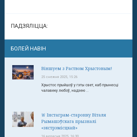
ПАДЗЯЛІЦЦА:
БОЛЕЙ НАВІН
Віншуем з Раством Хрыстовым!
25 снежня 2025, 15:26
Хрыстос прыйшоў у гэты свет, каб прынесці
чалавеку любоў, надзею ...
🚨 Інстаграм-старонку Віталя
Рымашэўскага прызналі
«экстрэмісцкай»
16 верасня 2025, 16:30