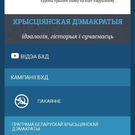
Еўропы прынялі заяву на конт парушэнняў ...
ВІДЭА БХД
КАМПАНІІ БХД
ПАКАЯННЕ
ПРАГРАМА БЕЛАРУСКАЙ ХРЫСЬЦІЯНСКАЙ
ДЭМАКРАТЫІ