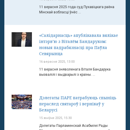
11 верасня 2025 года суд Пухавіцкага раёна
Мінскай вобласці ўнёс ...
«Салідарнасць» апублікавала вялікае
інтэрв’ю з Віталём Бандаруком:
новыя падрабязнасці пра Паўла
Севярынца
16 верасня 2025, 13:00
11 верасня зняволенага Віталя Бандарука
вызвалілі і выдварылі з краіны. ...
Дэлегаты ПАРЕ патрабуюць спыніць
пераслед святароў і вернікаў у
Беларусі
15 жніўня 2025, 15:30
Дэлегаты Парламенскай Асабмлеі Рады