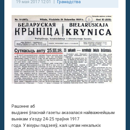
19 мая 2017 12:01 |
Грамадства
Рашэнне аб
выданні ўласнай газеты аказалася найважнейшым
вынікам з’езду 24-25 траўня 1917
года. У віхуры падзеяў, калі цягам некалькіх