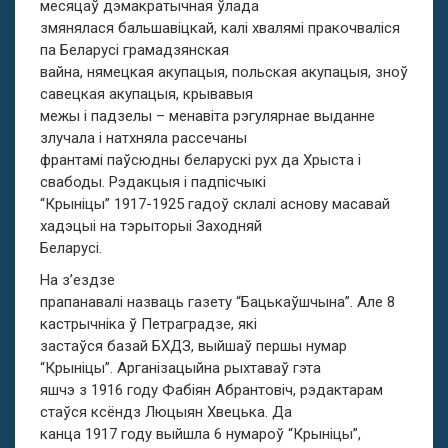
месяцаў дэмакратычная ўлада
змянялася бальшавіцкай, калі хвалямі пракочваліся
па Беларусі грамадзянская
вайна, нямецкая акупацыя, польская акупацыя, зноў
савецкая акупацыя, крывавыя
межы і падзелы – менавіта рэгулярнае выданне
злучала і натхняла рассечаны
франтамі паўсюдны беларускі рух да Хрыста і
свабоды. Рэдакцыя і падпісчыкі
“Крыніцы” 1917-1925 гадоў склалі аснову масавай
хадэцыі на тэрыторыі Заходняй
Беларусі.
На з’ездзе
прапанавалі назваць газету “Бацькаўшчына”. Але 8
кастрычніка ў Петраградзе, які
застаўся базай БХДЗ, выйшаў першы нумар
“Крыніцы”. Арганізацыйна рыхтаваў гэта
яшчэ з 1916 году Фабіян Абрантовіч, рэдактарам
стаўся ксёндз Люцыян Хвецька. Да
канца 1917 году выйшла 6 нумароў “Крыніцы”,