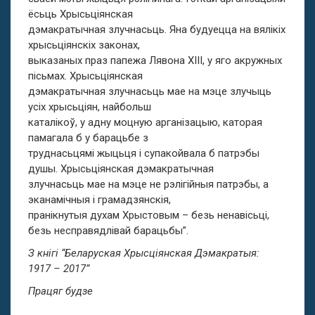
ёсьць Хрысьціянская
дэмакратычная злучнасьць. Яна будуецца на вялікіх
хрысьціянскіх законах,
выказаных праз папежа Лявона ХІІІ, у яго акружных
пісьмах. Хрысьціянская
дэмакратычная злучнасьць мае на мэце злучыць
усіх хрысьціян, найбольш
каталікоў, у адну моцную арганізацыю, каторая
памагала б у барацьбе з
труднасьцямі жыцьця і супакойвала б патрэбы
душы. Хрысьціянская дэмакратычная
злучнасьць мае на мэце не рэлігійныя патрэбы, а
эканамічныя і грамадзянскія,
пранікнутыя духам Хрыстовым – безь ненавісьці,
безь несправядлівай барацьбы”.
З кнігі “Беларуская Хрысціянская Дэмакратыя:
1917 – 2017”
Працяг будзе