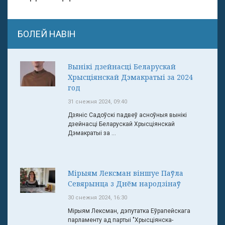
БОЛЕЙ НАВІН
Вынікі дзейнасці Беларускай
Хрысціянскай Дэмакратыі за 2024
год
31 снежня 2024, 09:40
Дзяніс Садоўскі падвеў асноўныя вынікі
дзейнасці Беларускай Хрысціянскай
Дэмакратыі за ...
Мірыям Лексман віншуе Паўла
Севярынца з Днём народзінаў
30 снежня 2024, 16:30
Мірыям Лексман, дэпутатка Еўрапейскага
парламенту ад партыі "Хрысціянска-