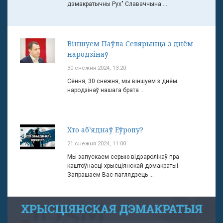
дэмакратычны Рух" Славаччына ...
Віншуем Паўла Севярынца з днём
народзінаў
30 снежня 2024, 13:20
Сёння, 30 снежня, мы віншуем з днём
народзінаў нашага брата ...
Хто аб’яднаў Еўропу?
21 снежня 2024, 11:00
Мы запускаем серыю відэаролікаў пра
каштоўнасці хрысціянскай дэмакратыі.
Запрашаем Вас паглядзець ...