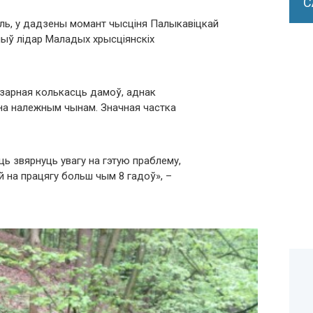
С
аль, у дадзены момант чысціня Палыкавіцкай
чыў лідар Маладых хрысціянскіх
ізарная колькасць дамоў, аднак
на належным чынам. Значная частка
ь звярнуць увагу на гэтую праблему,
й на працягу больш чым 8 гадоў», –