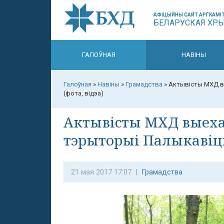
АФІЦЫЙНЫ САЙТ АРГКАМІТ
БЕЛАРУСКАЯ ХР
ГАЛОЎНАЯ
НАВІНЫ
Галоўная
»
Навіны
»
Грамадства
»
Актывісты МХД вы
(фота, відэа)
Актывісты МХД выехал
тэрыторыі Палыкавіцк
21 мая 2017 17:07 |
Грамадства