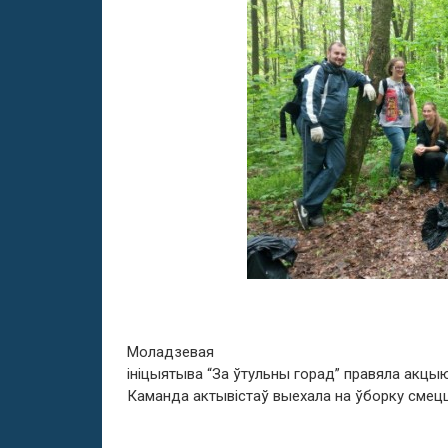
Моладзевая
ініцыятыва “За ўтульны горад” правяла акцыю
Каманда актывістаў выехала на ўборку смецц