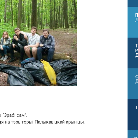
П
Т
Р
Д
Ф
Т
 “Зрабі сам”.
я на тэрыторыі Палыкавіцкай крыніцы.