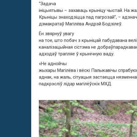
“Задача
ініцыятывы – захаваць крыніцу чыстай. На ж
Крыніцы знаходзіцца пад пагрозай”, – адзна
дэмакратаў Магілёва Андрэй Бодзілеў.
Ён звярнуў увагу
на тое, што побач з крыніцай пабудавана вел
каналізацыйная сістэма не добраўпарадкава
адходаў трапляе ў крынічную ваду.
«Не аднойчы
жыхары Магілёва і вёскі Палыкавічы спрабуюц
аднак, на жаль, сітуацыя застаецца нязменна
падкрэсліў лідар магілёўскіх МХД.