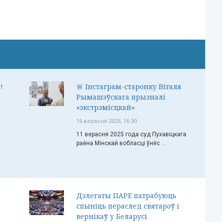
!
🚨 Інстаграм-старонку Віталя
Рымашэўскага прызналі
«экстрэмісцкай»
16 верасня 2025, 16:30
11 верасня 2025 года суд Пухавіцкага
раёна Мінскай вобласці ўнёс ...
Дэлегаты ПАРЕ патрабуюць
спыніць пераслед святароў і
вернікаў у Беларусі