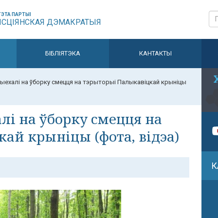
ЭТА ПАРТЫІ
ЫСЦІЯНСКАЯ ДЭМАКРАТЫЯ
БІБЛІЯТЭКА
КАНТАКТЫ
ехалі на ўборку смецця на тэрыторыі Палыкавіцкай крыніцы
і на ўборку смецця на
ай крыніцы (фота, відэа)
К