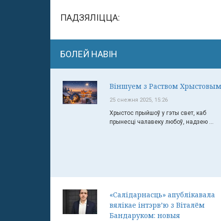
ПАДЗЯЛІЦЦА:
БОЛЕЙ НАВІН
Віншуем з Раством Хрыстовым
25 снежня 2025, 15:26
Хрыстос прыйшоў у гэты свет, каб
прынесці чалавеку любоў, надзею ...
«Салідарнасць» апублікавала
вялікае інтэрв’ю з Віталём
Бандаруком: новыя