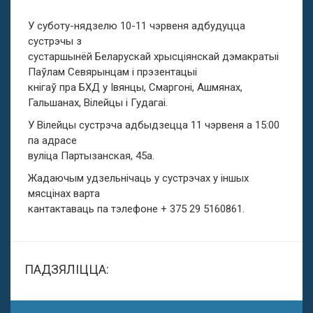
У суботу-нядзелю 10-11 чэрвеня адбудуцца
сустрэчы з
сустаршынёй Беларускай хрысціянскай дэмакратыі
Паўлам Севярынцам і прэзентацыі
кнігаў пра БХД у Івянцы, Смаргоні, Ашмянах,
Гальшанах, Вілейцы і Гудагаі.
У Вілейцы сустрэча адбыдзецца 11 чэрвеня а 15:00
па адрасе
вуліца Партызанская, 45а.
Жадаючым удзельнічаць у сустрэчах у іншых
мясцінах варта
кантактаваць па тэлефоне + 375 29 5160861.
ПАДЗЯЛІЦЦА: