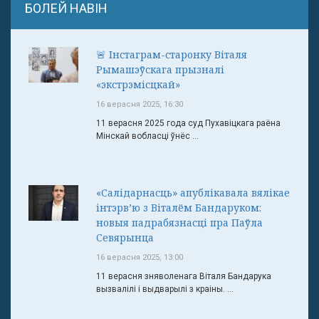
БОЛЕЙ НАВІН
🚨 Інстаграм-старонку Віталя
Рымашэўскага прызналі
«экстрэмісцкай»
16 верасня 2025, 16:30
11 верасня 2025 года суд Пухавіцкага раёна
Мінскай вобласці ўнёс ...
«Салідарнасць» апублікавала вялікае
інтэрв’ю з Віталём Бандаруком:
новыя падрабязнасці пра Паўла
Севярынца
16 верасня 2025, 13:00
11 верасня зняволенага Віталя Бандарука
вызвалілі і выдварылі з краіны. ...