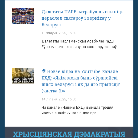
Дэлегаты ПАРЕ патрабуюць спыніць
пераслед святароў і вернікаў у
Беларусі
15 жніўня 2025, 15:30
Дэлегаты Парламенскай Асабмлеі Рады
Еўропы прынялі заяву на конт парушэнняў ...
🎥 Новае відэа на YouTube-канале
БХД: «Якім можа быць еўрапейскі
шлях Беларусі і як да яго прыйсці?
(частка 3)»
14 ліпеня 2025, 15:00
На канале «Навіны БХД» выйшла трэцяя
частка аналітычнага відэа пра ...