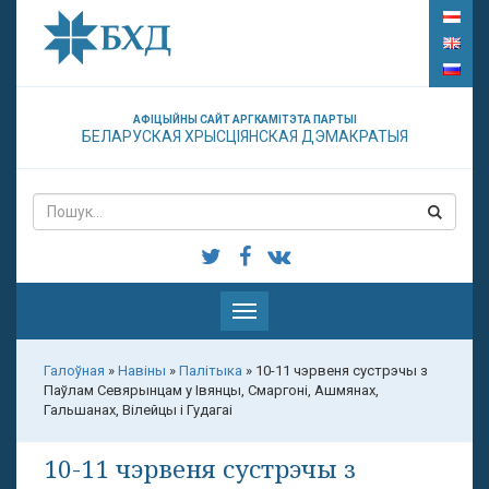
АФІЦЫЙНЫ САЙТ АРГКАМІТЭТА ПАРТЫІ
БЕЛАРУСКАЯ ХРЫСЦІЯНСКАЯ ДЭМАКРАТЫЯ
Паказаць
меню
Галоўная
»
Навіны
»
Палітыка
»
10-11 чэрвеня сустрэчы з
Паўлам Севярынцам у Івянцы, Смаргоні, Ашмянах,
Гальшанах, Вілейцы і Гудагаі
10-11 чэрвеня сустрэчы з