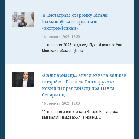
🚨 Інстаграм-старонку Віталя
Рымашэўскага прызналі
«экстрэмісцкай»
16 верасня 2025, 16:30
11 верасня 2025 года суд Пухавіцкага раёна
Мінскай вобласці ўнёс ...
«Салідарнасць» апублікавала вялікае
інтэрв’ю з Віталём Бандаруком:
новыя падрабязнасці пра Паўла
Севярынца
16 верасня 2025, 13:00
11 верасня зняволенага Віталя Бандарука
вызвалілі і выдварылі з краіны. ...