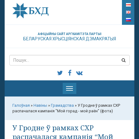
АФІЦЫЙНЫ САЙТ АРГКАМІТЭТА ПАРТЫІ
БЕЛАРУСКАЯ ХРЫСЦІЯНСКАЯ ДЭМАКРАТЫЯ
Паказаць
меню
Галоўная
»
Навіны
»
Грамадства
»
У Гродне ў рамках СХР
распачалася кампанія "Мой горад - мой раён" (фота)
У Гродне ў рамках СХР
распачалася кампанія “Мой