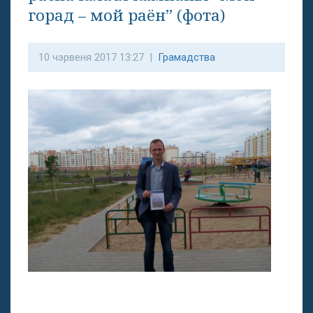
горад – мой раён” (фота)
10 чэрвеня 2017 13:27 |
Грамадства