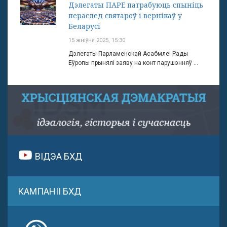
Дэлегаты ПАРЕ патрабуюць спыніць
пераслед святароў і вернікаў у
Беларусі
15 жніўня 2025, 15:30
Дэлегаты Парламенскай Асабмлеі Рады
Еўропы прынялі заяву на конт парушэнняў ...
ВІДЭА БХД
КАМПАНІІ БХД