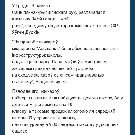
У Гродне ў рамках
Сацыяльна-хрысціянскага руху распачалася
кампанія “Мой горад – мой
раён”, паведаміў ініцыятара кампаніі, актывіст СХР
Яўген Дудкін.
“Па просьбе жыхароў
мікрараёна “Альшанка” былі абмеркаваны пытанні
інфраструктуры: школы,
садка, транспарту. Паразмаўляў з мясцовымі
жыхарамі і раздаў аб’явы аб сустрэчы
на сходзе жыхароў са спісам прапанаваных
пытанняў”, – адзначыў ён.
Паводле яго, жыхароў
найперш цікавіла калі пабудуюць другую школу, бо у
адзінай – тры замены і па 10
класаў, а таксама продаж алкаголю ля сярэдняй
школы 39 у прыватным шапіку,
пачатак урокаў а 9:00 і недахоп месцаў у дзіцячых
садках.