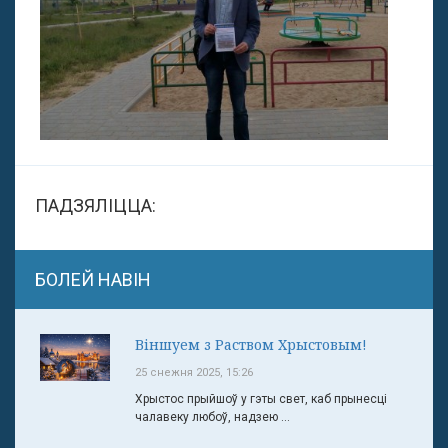
ПАДЗЯЛІЦЦА:
БОЛЕЙ НАВІН
Віншуем з Раством Хрыстовым!
25 снежня 2025, 15:26
Хрыстос прыйшоў у гэты свет, каб прынесці
чалавеку любоў, надзею ...