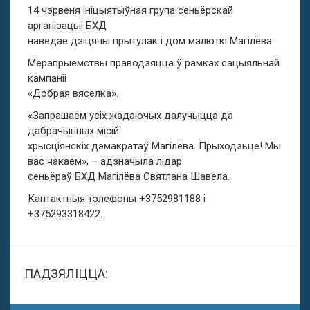
14 чэрвеня ініцыятыўная група сеньёрскай
арганізацыі БХД
наведае дзіцячы прытулак і дом малюткі Магілёва.
Мерапрыемствы праводзяцца ў рамках сацыяльнай
кампаніі
«Добрая вясёлка».
«Запрашаем усіх жадаючых далучыцца да
дабрачынных місій
хрысціянскіх дэмакратаў Магілёва. Прыходзьце! Мы
вас чакаем», – адзначыла лідар
сеньёраў БХД Магілёва Святлана Шавела.
Кантактныя тэлефоны +3752981188 і
+375293318422.
ПАДЗЯЛІЦЦА: