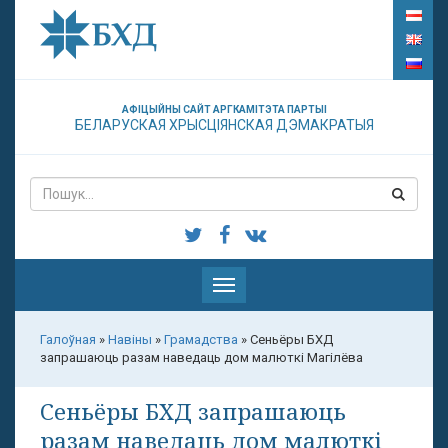
АФІЦЫЙНЫ САЙТ АРГКАМІТЭТА ПАРТЫІ
БЕЛАРУСКАЯ ХРЫСЦІЯНСКАЯ ДЭМАКРАТЫЯ
Паказаць
меню
Галоўная
»
Навіны
»
Грамадства
»
Сеньёры БХД
запрашаюць разам наведаць дом малюткі Магілёва
Сеньёры БХД запрашаюць
разам наведаць дом малюткі