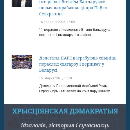
інтэрв’ю з Віталём Бандаруком:
новыя падрабязнасці пра Паўла
Севярынца
16 верасня 2025, 13:00
11 верасня зняволенага Віталя Бандарука
вызвалілі і выдварылі з краіны. ...
Дэлегаты ПАРЕ патрабуюць спыніць
пераслед святароў і вернікаў у
Беларусі
15 жніўня 2025, 15:30
Дэлегаты Парламенскай Асабмлеі Рады
Еўропы прынялі заяву на конт парушэнняў ...