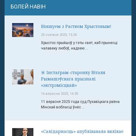
БОЛЕЙ НАВІН
Віншуем з Раством Хрыстовым!
25 снежня 2025, 15:26
Хрыстос прыйшоў у гэты свет, каб прынесці
чалавеку любоў, надзею ...
🚨 Інстаграм-старонку Віталя
Рымашэўскага прызналі
«экстрэмісцкай»
16 верасня 2025, 16:30
11 верасня 2025 года суд Пухавіцкага раёна
Мінскай вобласці ўнёс ...
«Салідарнасць» апублікавала вялікае