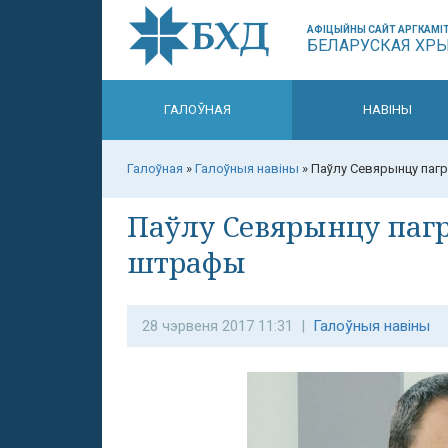
АФІЦЫЙНЫ САЙТ АРГКАМІТ
БЕЛАРУСКАЯ ХР
ГАЛОЎНАЯ
НАВІНЫ
Галоўная
»
Галоўныя навіны
»
Паўлу Севярынцу паг
Паўлу Севярынцу паг
штрафы
28 чэрвеня 2017 11:31 |
Галоўныя навіны