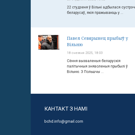
22 студзеня ў Вільні адбылася сустрэ
беларусаў, якія пражываюць у ...
Павел Севярынец прыбыў у
Вільню
18 снежня 2025, 18:03
Сёння вызваленыя беларускія
палітычныя зняволеныя прыбылі ў
Вільню. З Польшчы ...
КАНТАКТ З НАМІ
bchd.info@gmail.com