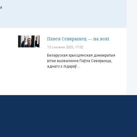
ча
Павел Севярынец — на волі
13 снежня 2025, 17:02
Беларуская хрысціянская дэмакратыя
вітае вызваленне Паўла Севярынца,
аднаго з лідараў ...