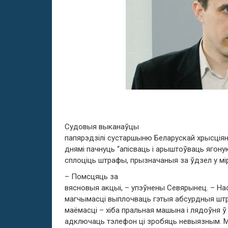
Судовыя выканаўцы
папярэдзілі сустаршыню Беларускай хрысція
днямі пачнуць “апісваць і арыштоўваць ягоную
сплоціць штрафы, прызначаныя за ўдзел у мір
– Помсцяць за
вясновыя акцыі, – упэўнены Севярынец. – Нас
магчымасці выплочваць гэтыя абсурдныя штра
маёмасці – хіба пральная машына і лядоўня ў
адключаць тэлефон ці зробяць невыязным. М