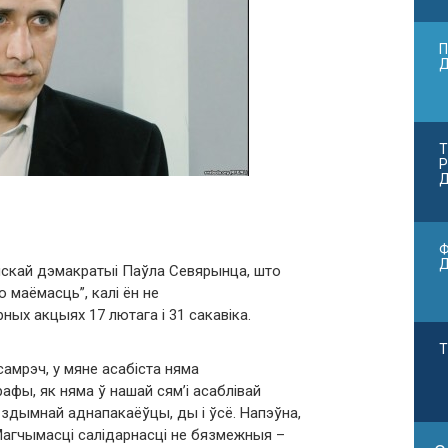
П
Т
Р
Д
Ф
нскай дэмакратыі Паўла Севярынца, што
 маёмасць”, калі ён не
ных акцыях 17 лютага і 31 сакавіка.
Т
амрэч, у мяне асабіста няма
фы, як няма ў нашай сям’і асаблівай
 здымнай аднапакаёўцы, ды і ўсё. Напэўна,
агчымасці салідарнасці не бязмежныя –