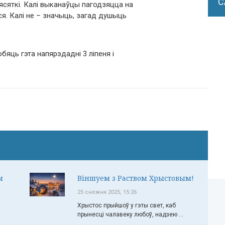
С
ясяткі. Калі выканаўцы пагодзяцца на
я. Калі не – значыць, загад душыць
бяць гэта напярэдадні 3 ліпеня і
м
Віншуем з Раством Хрыстовым!
25 снежня 2025, 15:26
Хрыстос прыйшоў у гэты свет, каб
прынесці чалавеку любоў, надзею ...