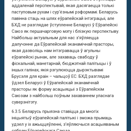
аддаленай перспектывай, якая дасягаецца толькі
паступовым рухам і сур’ёзнымі рэформамі. Беларусь
павінна стаць на шлях еўрапейскай інтэграцыі, але
БХД не разглядае ўступленне Беларусі ў Еўрапейскі
Саюз як першачарговую мэту і блізкую перспектыву.
Найбольш актуальным для нас з’яўляецца
далучэнне да Еўрапейскай эканамічнай прасторы,
якая дазволіць нам інтэгравацца ў агульны
еўрапейскі рынак, але захаваць свабоду ў
фіскальнай, манетарнай, бюджэтнай палітыцы і ў
іншых галінах, якія рэгулююцца дырэктывамі
Брусэля для краін – чальцоў ЕС. БХД разглядае
ўдзел Беларусі ў Еўрапейскай эканамічнай
прасторы як форму асацыяцыі з Еўрапейскім
Саюзам з найбольш поўным захаваннем уласнага
суверэнітэту.
6.3.5. Беларусь прыязна ставіцца да многіх
ініцыятыў еўрапейскай палітыкі і зможа прымаць
удзел у іх ажыццяўленні, з’яўляючыся асацыяваным
сябрам Еўрапейскага Саюза.