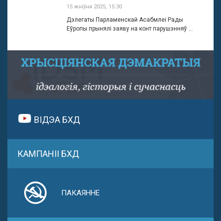
15 жніўня 2025, 15:30
Дэлегаты Парламенскай Асабмлеі Рады
Еўропы прынялі заяву на конт парушэнняў ...
ВІДЭА БХД
КАМПАНІІ БХД
ПАКАЯННЕ