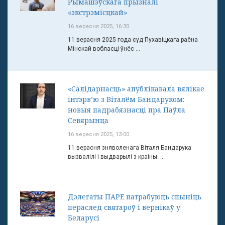
Рымашэўскага прызналі
«экстрэмісцкай»
16 верасня 2025, 16:30
11 верасня 2025 года суд Пухавіцкага раёна
Мінскай вобласці ўнёс ...
«Салідарнасць» апублікавала вялікае
інтэрв’ю з Віталём Бандаруком:
новыя падрабязнасці пра Паўла
Севярынца
16 верасня 2025, 13:00
11 верасня зняволенага Віталя Бандарука
вызвалілі і выдварылі з краіны. ...
Дэлегаты ПАРЕ патрабуюць спыніць
пераслед святароў і вернікаў у
Беларусі