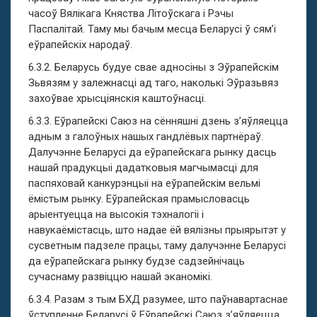
часоў Вялікага Княства Літоўскага і Рэчы
Паспалітай. Таму мы бачым месца Беларусі ў сям’і
еўрапейскіх народаў.
6.3.2. Беларусь будуе свае адносіны з Эўрапейскім
Зьвязям у залежнасці ад таго, наколькі Эўразьвяз
захоўвае хрысціянскія каштоўнасці.
6.3.3. Еўрапейскі Саюз на сённяшні дзень з’яўляецца
адным з галоўных нашых гандлёвых партнёраў.
Далучэнне Беларусі да еўрапейскага рынку дасць
нашай прадукцыі дадатковыя магчымасці для
паспяховай канкурэнцыі на еўрапейскім вельмі
ёмістым рынку. Еўрапейская прамысловасць
арыентуецца на высокія тэхналогіі і
навукаёмістасць, што надае ёй вялізны прыярытэт у
сусветным падзеле працы, таму далучэнне Беларусі
да еўрапейскага рынку будзе садзейнічаць
сучаснаму развіццю нашай эканомікі.
6.3.4. Разам з тым БХД разумее, што паўнавартаснае
ўступленне Беларусі ў Еўрапейскі Саюз з’яўляецца