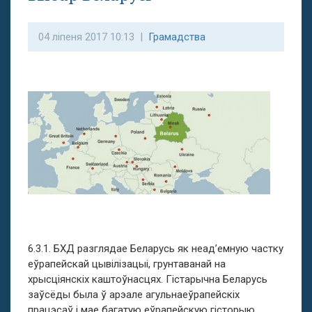
04 ліпеня 2017 10:13 |
Грамадства
6.3.1. БХД разглядае Беларусь як неад’емную частку
еўрапейскай цывілізацыі, грунтаванай на
хрысціянскіх каштоўнасцях. Гістарычна Беларусь
заўсёды была ў арэале агульнаеўрапейскіх
працэсаў і мае багатую еўрапейскую гісторыю