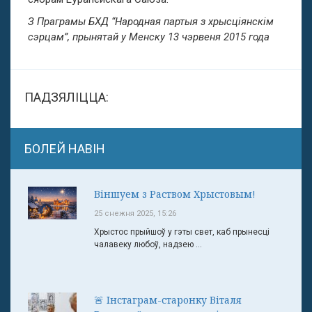
З Праграмы БХД “Народная партыя з хрысціянскім
сэрцам”, прынятай у Менску 13 чэрвеня 2015 года
ПАДЗЯЛІЦЦА:
БОЛЕЙ НАВІН
Віншуем з Раством Хрыстовым!
25 снежня 2025, 15:26
Хрыстос прыйшоў у гэты свет, каб прынесці
чалавеку любоў, надзею ...
🚨 Інстаграм-старонку Віталя