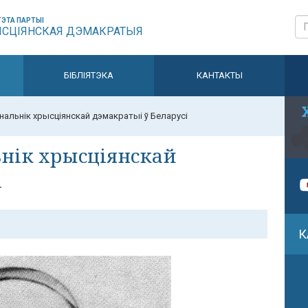
ЭТА ПАРТЫІ
ЫСЦІЯНСКАЯ ДЭМАКРАТЫЯ
БІБЛІЯТЭКА
КАНТАКТЫ
нальнік хрысціянскай дэмакратыі ў Беларусі
ьнік хрысціянскай
і
К