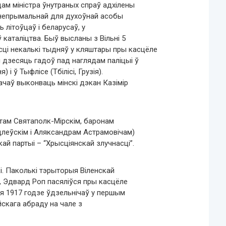
ам міністра ўнутраных спраў адхілены
 непрымальнай для духоўнай асобы
ь літоўцаў і беларусаў, у
 каталіцтва. Быў высланы з Вільні 5
сці некалькі тыдняў у кляштары пры касцёле
дзесяць гадоў пад наглядам паліцыі ў
і ў Тыфлісе (Тбілісі, Грузія).
ачаў выконваць мінскі дэкан Казімір
нтам Святаполк-Мірскім, баронам
длеўскім і Аляксандрам Астрамовічам)
ай партыі – “Хрысціянскай злучнасці”.
і. Паколькі тэрыторыя Віленскай
, Эдвард Роп пасяліўся пры касцёле
я 1917 годзе ўдзельнічаў у першым
йскага абраду на чале з