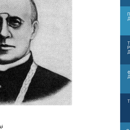
П
Т
Р
Д
Ф
Т
ці