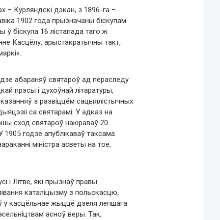
ах – Курляндскі дэкан, з 1896-га –
авіка 1902 года прызначаны біскупам
ы ў біскупа 16 лістапада таго ж
энне Касцёлу, арыстакратычны такт,
аркі».
садзе абараняў святароў ад пераследу
кай прэсы і духоўнай літаратуры,
і казанняў з развіццём сацыялістычных
ыяцэзіі са святарамі. У адказ на
ршы сход святароў накіраваў 20
 У 1905 годзе апублікаваў таксама
араканні міністра асветы на тое,
і і Літве, які прызнаў правы
івання каталіцызму з польскасцю,
ў у касцёльнае жыццё дзеля лепшага
насельніцтвам асноў веры. Так,