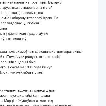
атычнай партыі на тэрыторыі Беларусі
ларусі, якая стваралася з мэтай
 і польскага) насельніцтва
омію і абарону інтарэсаў Краю. Па
справядлівасці, любові і
кова
кім удзельнічалі прадстаўнікі
оўных і сялянаў.
авала польскамоўныя хрысціянска-дэмакратычныя
6), «Towarzysz pracy» (люты-сакавік
ва апошнія выданні былі
го, 1 сакавіка 1906 года біскуп
i», у якім неўзабаве сталі
у ўладаў, здолела правеці шэраг
караля вузкакалейкі Баляслава
іна Марціна Жукоўскага. Але пад