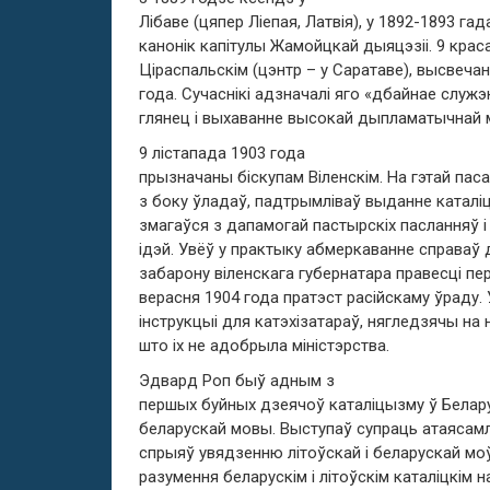
Лібаве (цяпер Ліепая, Латвія), у 1892-1893 гад
канонік капітулы Жамойцкай дыяцэзіі. 9 крас
Ціраспальскім (цэнтр – у Саратаве), высвечан
года. Сучаснікі адзначалі яго «дбайнае служ
глянец і выхаванне высокай дыпламатычнай м
9 лістапада 1903 года
прызначаны біскупам Віленскім. На гэтай па
з боку ўладаў, падтрымліваў выданне каталіц
змагаўся з дапамогай пастырскіх пасланняў 
ідэй. Увёў у практыку абмеркаванне справаў д
забарону віленскага губернатара правесці пе
верасня 1904 года пратэст расійскаму ўраду.
інструкцыі для катэхізатараў, нягледзячы на н
што іх не адобрыла міністэрства.
Эдвард Роп быў адным з
першых буйных дзеячоў каталіцызму ў Беларус
беларускай мовы. Выступаў супраць атаясамл
спрыяў увядзенню літоўскай і беларускай мо
разумення беларускім і літоўскім каталіцкім 