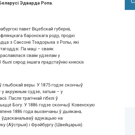
С
Беларусі Эдварда Ропа.
бургскі павет Віцебскай губерніі,
інфлянцкага баронскага роду, продкі
дца з Саксоніі Тэадорыха з Ропы, які
стагоддзі. Па маці – сваяк
праславілася сваім удзелам у
 былі сярод іншага прадстаўнікі княскіх
ў глыбокай веры. У 1875 годзе скончыў
ў у акружным судзе, затым – у
іі. Пасля трагічнай гібелі ў
ыццё Богу. У 1886 годзе скончыў Ковенскую
іпеня 1886 года высвечаны ў дыякана,
дзе ўдасканальваў адукацыю на
руку (Аўстрыя) і Фрэйбургу (Швейцарыя).