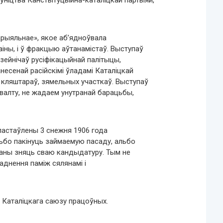
аўніцтва Канстытуцыйна-каталіцкай партыяй,
арыяльнае», якое аб’ядноўвала
раіны, і ў фракцыю аўтанамістаў. Выступаў
зейнічаў русіфікацыйнай палітыцы,
есенай расійскімі ўладамі Каталіцкай
, кляштараў, зямельных участкаў. Выступаў
гвалту, не жадаем унутранай барацьбы,
пастаўлены 3 снежня 1906 года
льбо пакінуць займаемую пасаду, альбо
аны зняць сваю кандыдатуру. Тым не
днення паміж сялянамі і
 Каталіцкага саюзу працоўных.