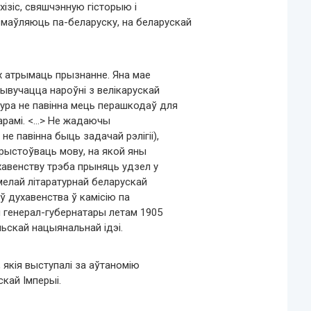
хізіс, свяшчэнную гісторыю і
змаўляюць па-беларуску, на беларускай
ах атрымаць прызнанне. Яна мае
 вывучацца нароўні з велікарускай
тура не павінна мець перашкодаў для
літарамі. <…> Не жадаючы
не павінна быць задачай рэлігіі),
арыстоўваць мову, на якой яны
ухавенству трэба прыняць удзел у
умелай літаратурнай беларускай
ў духавенства ў камісію па
м генерал-губернатары летам 1905
льскай нацыянальнай ідэі.
 якія выступалі за аўтаномію
скай Імперыі.