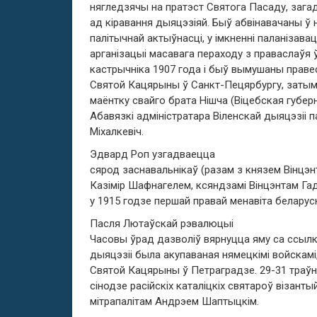
нягледзячы на пратэст Святога Пасаду, загад
ад кіравання дыяцэзіяй. Быў абвінавачаны ў
палітычнай актыўнасці, у імкненні паланізавац
арганізацыі масавага пераходу з праваслаўя ў
кастрычніка 1907 года і быў вымушаны праве
Святой Кацярыны ў Санкт-Пецярбургу, затым 
маёнтку свайго брата Нішча (Віцебская губерня) 
Абавязкі адміністратара Віленскай дыяцэзіі п
Міхалкевіч.
Эдвард Роп узгадваецца
сярод заснавальнікаў (разам з князем Вінцэ
Казімір Шафнагелем, ксяндзамі Вінцэнтам Га
у 1915 годзе першай правай менавіта беларуск
Пасля Лютаўскай рэвалюцыі
Часовы ўрад дазволіў вярнуцца яму са ссылк
дыяцэзіі была акупаваная нямецкімі войскамі
Святой Кацярыны ў Петраградзе. 29-31 траўн
сінодзе расійскіх каталіцкіх святароў візанты
мітрапалітам Андрэем Шаптыцкім.