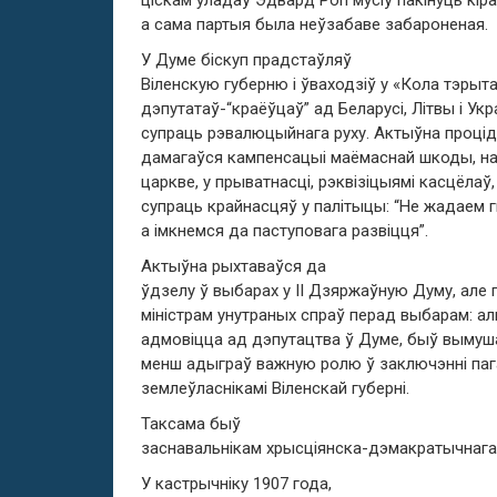
ціскам уладаў Эдвард Роп мусіў пакінуць кір
а сама партыя была неўзабаве забароненая.
У Думе біскуп прадстаўляў
Віленскую губерню і ўваходзіў у «Кола тэрыт
дэпутатаў-“краёўцаў” ад Беларусі, Літвы і Ук
супраць рэвалюцыйнага руху. Актыўна процід
дамагаўся кампенсацыі маёмаснай шкоды, нан
царкве, у прыватнасці, рэквізіцыямі касцёлаў
супраць крайнасцяў у палітыцы: “Не жадаем 
а імкнемся да паступовага развіцця”.
Актыўна рыхтаваўся да
ўдзелу ў выбарах у ІІ Дзяржаўную Думу, але 
міністрам унутраных спраў перад выбарам: а
адмовіцца ад дэпутацтва ў Думе, быў вымуш
менш адыграў важную ролю ў заключэнні пага
землеўласнікамі Віленскай губерні.
Таксама быў
заснавальнікам хрысціянска-дэмакратычнага
У кастрычніку 1907 года,