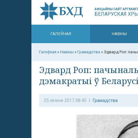
АФІЦЫЙНЫ САЙТ АРГКАМІТ
БЕЛАРУСКАЯ ХР
ГАЛОЎНАЯ
НАВІНЫ
Галоўная
»
Навіны
»
Грамадства
»
Эдвард Роп: пачы
Эдвард Роп: пачынал
дэмакратыі ў Беларус
25 ліпеня 2017 08:45 |
Грамадства