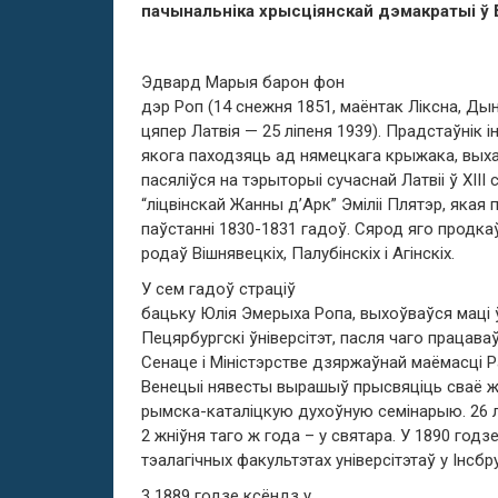
пачынальніка хрысціянскай дэмакратыі ў 
Эдвард Марыя барон фон
дэр Роп (14 снежня 1851, маёнтак Ліксна, Дына
цяпер Латвія — 25 ліпеня 1939). Прадстаўнік 
якога паходзяць ад нямецкага крыжака, выха
пасяліўся на тэрыторыі сучаснай Латвіі ў ХІІІ 
“ліцвінскай Жанны д’Арк” Эміліі Плятэр, якая 
паўстанні 1830-1831 гадоў. Сярод яго продкаў
родаў Вішнявецкіх, Палубінскіх і Агінскіх.
У сем гадоў страціў
бацьку Юлія Эмерыха Ропа, выхоўваўся маці 
Пецярбургскі ўніверсітэт, пасля чаго працава
Сенаце і Міністэрстве дзяржаўнай маёмасці Рас
Венецыі нявесты вырашыў прысвяціць сваё ж
рымска-каталіцкую духоўную семінарыю. 26 л
2 жніўня таго ж года – у святара. У 1890 го
тэалагічных факультэтах універсітэтаў у Інсб
3 1889 годзе ксёндз у