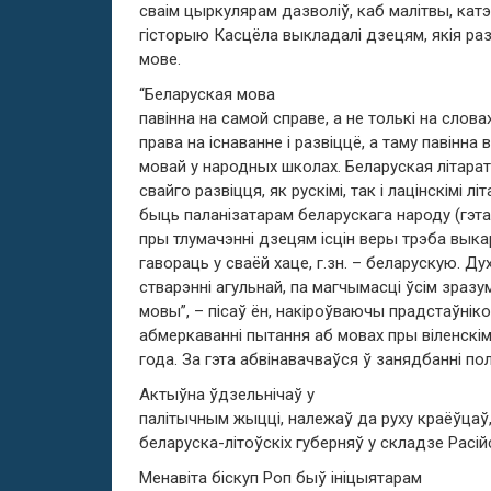
сваім цыркулярам дазволіў, каб малітвы, катэ
гісторыю Касцёла выкладалі дзецям, якія ра
мове.
“Беларуская мова
павінна на самой справе, а не толькі на слов
права на існаванне і развіццё, а таму павінна
мовай у народных школах. Беларуская літара
свайго развіцця, як рускімі, так і лацінскімі 
быць паланізатарам беларускага народу (гэта 
пры тлумачэнні дзецям ісцін веры трэба вык
гавораць у сваёй хаце, г.зн. – беларускую. Д
стварэнні агульнай, па магчымасці ўсім зраз
мовы”, – пісаў ён, накіроўваючы прадстаўніко
абмеркаванні пытання аб мовах пры віленскі
года. За гэта абвінавачваўся ў занядбанні по
Актыўна ўдзельнічаў у
палітычным жыцці, належаў да руху краёўцаў,
беларуска-літоўскіх губерняў у складзе Расій
Менавіта біскуп Роп быў ініцыятарам