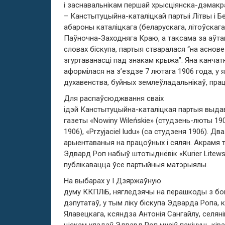
і заснавальнікам першай хрысціянска-дэмакр
– Канстытуцыйна-каталіцкай партыі Літвы і Бе
абароны каталіцкага (беларускага, літоўскага
Паўночна-Заходняга Краю, а таксама за аўтан
словах біскупа, партыя стваралася “на аснове 
згуртаванасці пад знакам крыжа”. Яна канчат
аформілася на з’ездзе 7 лютага 1906 года, у я
духавенства, буйных землеўладальнікаў, прац
Для распаўсюджвання сваіх
ідэй Канстытуцыйна-каталіцкая партыя выд
газеты «Nowiny Wileńskie» (студзень-люты 190
1906), «Przyjaciel ludu» (са студзеня 1906). Д
арыентаваныя на працоўных і сялян. Акрамя та
Эдвард Роп набыў штотыднёвік «Kurier Litewsk
публікавацца ўсе партыйныя матэрыялы.
На выбарах у І Дзяржаўную
думу ККПЛіБ, нягледзячы на перашкоды з бок
дэпутатаў, у тым ліку біскупа Эдварда Ропа, 
Ялавецкага, ксяндза Антонія Сангайлу, селян