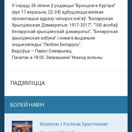
У сераду 26 ліпеня ў рэдакцыі “Брэсцкага Кур’ера”
(вул 17 верасьня, 22-24) адбудзецца вялікая
прэзентацыя адразу чатырох кнігаў: “Беларуская
Хрысціянская Дэмакратыя: 1917-2017”, “100 асобаў
беларускай хрысціянскай дэмакратыі”, “Беларуская
хрысціянская азбука” і новага выданьня
энцыклапедыі “Люблю Беларусь”.
Вядоўца – Павел Севярынец.
Пачатак а 18.00. Запрашаем! Уваход вольны.
ПАДЗЯЛІЦЦА:
БОЛЕЙ НАВІН
Віншуем з Раством Хрыстовым!