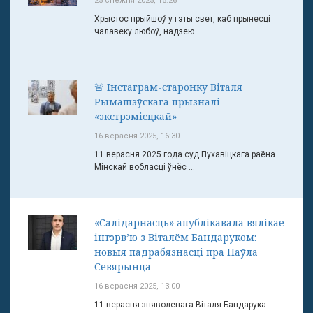
25 снежня 2025, 15:26
Хрыстос прыйшоў у гэты свет, каб прынесці
чалавеку любоў, надзею ...
🚨 Інстаграм-старонку Віталя
Рымашэўскага прызналі
«экстрэмісцкай»
16 верасня 2025, 16:30
11 верасня 2025 года суд Пухавіцкага раёна
Мінскай вобласці ўнёс ...
«Салідарнасць» апублікавала вялікае
інтэрв’ю з Віталём Бандаруком:
новыя падрабязнасці пра Паўла
Севярынца
16 верасня 2025, 13:00
11 верасня зняволенага Віталя Бандарука