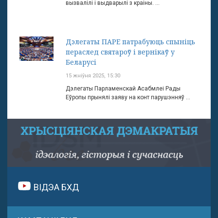
вызвалілі і выдварылі з краіны. ...
Дэлегаты ПАРЕ патрабуюць спыніць
пераслед святароў і вернікаў у
Беларусі
15 жніўня 2025, 15:30
Дэлегаты Парламенскай Асабмлеі Рады
Еўропы прынялі заяву на конт парушэнняў ...
ВІДЭА БХД