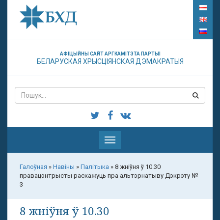
АФІЦЫЙНЫ САЙТ АРГКАМІТЭТА ПАРТЫІ
БЕЛАРУСКАЯ ХРЫСЦІЯНСКАЯ ДЭМАКРАТЫЯ
Паказаць
меню
Галоўная
»
Навіны
»
Палітыка
»
8 жніўня ў 10.30
правацэнтрысты раскажуць пра альтэрнатыву Дэкрэту №
3
8 жніўня ў 10.30