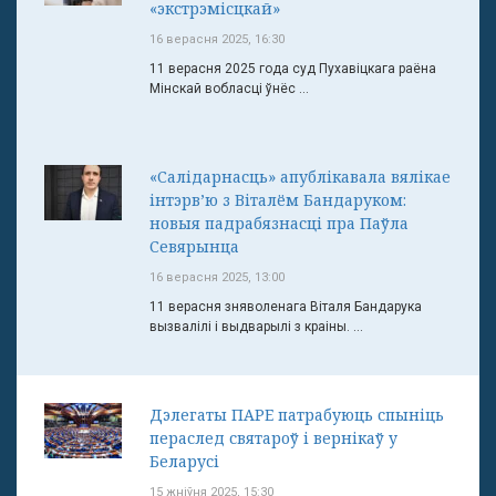
«экстрэмісцкай»
16 верасня 2025, 16:30
11 верасня 2025 года суд Пухавіцкага раёна
Мінскай вобласці ўнёс ...
«Салідарнасць» апублікавала вялікае
інтэрв’ю з Віталём Бандаруком:
новыя падрабязнасці пра Паўла
Севярынца
16 верасня 2025, 13:00
11 верасня зняволенага Віталя Бандарука
вызвалілі і выдварылі з краіны. ...
Дэлегаты ПАРЕ патрабуюць спыніць
пераслед святароў і вернікаў у
Беларусі
15 жніўня 2025, 15:30