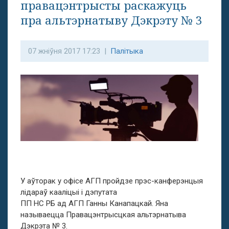
правацэнтрысты раскажуць
пра альтэрнатыву Дэкрэту № 3
07 жніўня 2017 17:23 |
Палітыка
У аўторак у офісе АГП пройдзе прэс-канферэнцыя
лідараў кааліцыі і дэпутата
ПП НС РБ ад АГП Ганны Канапацкай. Яна
называецца Правацэнтрысцкая альтэрнатыва
Дэкрэта № 3.