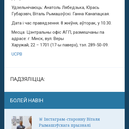
Удзельнічаюць: Анатоль Лябедзька, Юрась
Губарэвіч, Віталь Рымашэўскі. Ганна Канапацкая.
Дата і час правядзення: 8 жніўня, аўторак, у 10.30.
Месца: Цэнтральны офіс АГП, размешчаны па
адрасе: г. Мінск, вул. Веры
Харужай, 22 – 1701 (17-ы паверх), тэл. 289-50-09.
UCPB
ПАДЗЯЛІЦЦА:
БОЛЕЙ НАВІН
🚨 Інстаграм-старонку Віталя
Рымашэўскага прызналі