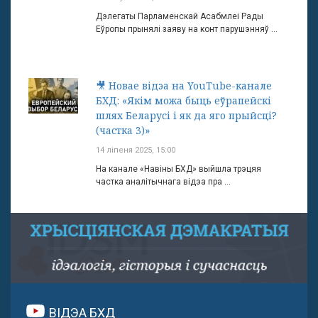
Дэлегаты Парламенскай Асабмлеі Рады
Еўропы прынялі заяву на конт парушэнняў ...
🎥 Новае відэа на YouTube-канале
БХД: «Якім можа быць еўрапейскі
шлях Беларусі і як да яго прыйсці?
(частка 3)»
14 ліпеня 2025, 15:00
На канале «Навіны БХД» выйшла трэцяя
частка аналітычнага відэа пра ...
ВІДЭА БХД