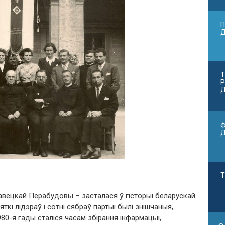
П
Т
Р
Д
Ф
Т
авецкай Перабудовы – засталася ў гісторыі беларускай
ткі лідэраў і сотні сябраў партыі былі знішчаныя,
80-я гады сталіся часам збірання інфармацыі,