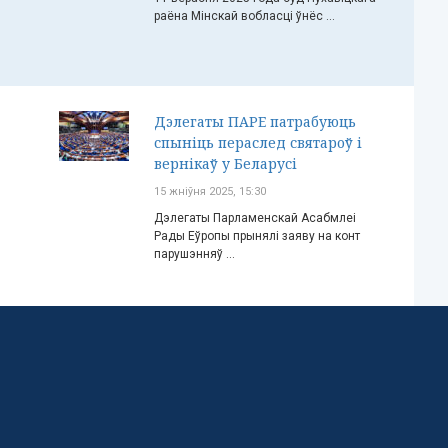
раёна Мінскай вобласці ўнёс ...
Дэлегаты ПАРЕ патрабуюць
спыніць пераслед святароў і
вернікаў у Беларусі
15 жніўня 2025, 15:30
Дэлегаты Парламенскай Асабмлеі
Рады Еўропы прынялі заяву на конт
парушэнняў ...