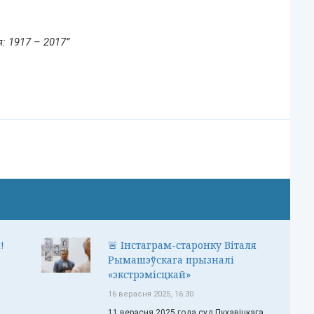
: 1917 – 2017”
!
🚨 Інстаграм-старонку Віталя
Рымашэўскага прызналі
«экстрэмісцкай»
16 верасня 2025, 16:30
11 верасня 2025 года суд Пухавіцкага