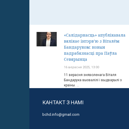
«Салідарнасць» апублікавала
вялікае інтэрв’ю з Віталём
Бандаруком: новыя
падрабязнасці пра Паўла
Севярынца
16 верасня 2025, 13:00
11 верасня зняволенага Віталя
Бандарука вызвалілі і выдварылі з
краіны. ...
КАНТАКТ З НАМІ
bchd.info@gmail.com