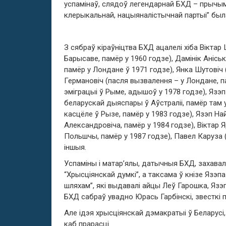
успамінаў, слядоў легендарнай БХД – прычым 
клерыкальнай, нацыяналістычнай партыі” был
З сябраў кіраўніцтва БХД ацалелі хіба Віктар
Барысаве, памёр у 1960 годзе), Дамінік Аніськ
памёр у Лондане ў 1971 годзе), Янка Шутовіч 
Германовіч (пасля вызвалення – у Лондане, п
эміграцыі ў Рыме, адышоў у 1978 годзе), Язэп 
беларускай дыяспары ў Аўстраліі, памёр там 
касцёле ў Рызе, памёр у 1983 годзе), Язэп 
Александровіча, памёр у 1984 годзе), Віктар
Польшчы, памёр у 1987 годзе), Павел Каруза (
іншыя.
Успаміны і матар’ялы, датычныя БХД, захавал
“Хрысціянскай думкі”, а таксама ў кнізе Язэп
шляхам”, які выдавалі айцы Леў Гарошка, Язэп
БХД сабраў увадно Юрась Гарбінскі, звесткі 
Але ідэя хрысціянскай дэмакратыі ў Беларусі, 
каб прарасці.