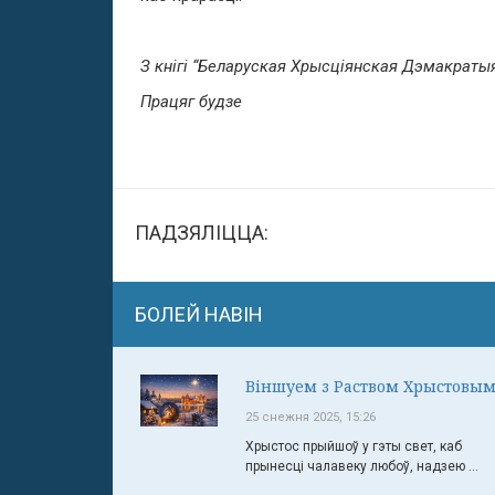
З кнігі “Беларуская Хрысціянская Дэмакратыя
Працяг будзе
ПАДЗЯЛІЦЦА:
БОЛЕЙ НАВІН
Віншуем з Раством Хрыстовым
25 снежня 2025, 15:26
Хрыстос прыйшоў у гэты свет, каб
прынесці чалавеку любоў, надзею ...