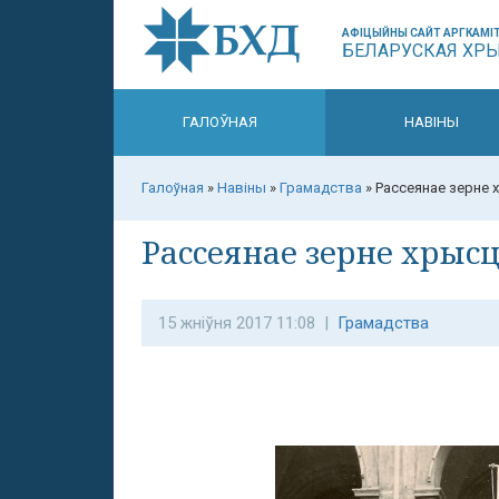
АФІЦЫЙНЫ САЙТ АРГКАМІТ
БЕЛАРУСКАЯ ХР
ГАЛОЎНАЯ
НАВІНЫ
Галоўная
»
Навіны
»
Грамадства
»
Рассеянае зерне 
Рассеянае зерне хрыс
15 жніўня 2017 11:08 |
Грамадства