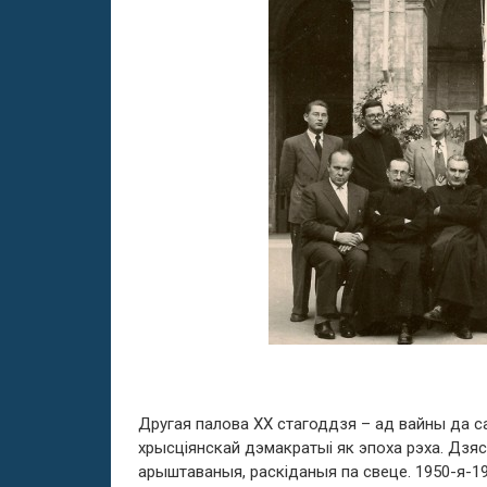
Другая палова ХХ стагоддзя – ад вайны да с
хрысціянскай дэмакратыі як эпоха рэха. Дзяся
арыштаваныя, раскіданыя па свеце. 1950-я-19