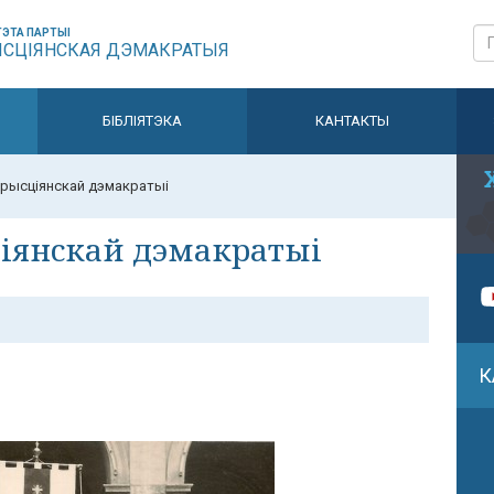
ЭТА ПАРТЫІ
ЫСЦІЯНСКАЯ ДЭМАКРАТЫЯ
БІБЛІЯТЭКА
КАНТАКТЫ
хрысціянскай дэмакратыі
ціянскай дэмакратыі
К