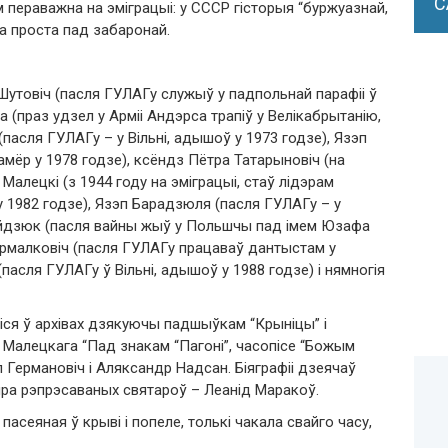
С
пераважна на эміграцыі: у СССР гісторыя “буржуазнай,
а проста пад забаронай.
 Шутовіч (пасля ГУЛАГу служыў у падпольнай парафіі ў
а (праз удзел у Арміі Андэрса трапіў у Велікабрытанію,
(пасля ГУЛАГу – у Вільні, адышоў у 1973 годзе), Язэп
амёр у 1978 годзе), ксёндз Пётра Татарыновіч (на
Малецкі (з 1944 году на эміграцыі, стаў лідэрам
у 1982 годзе), Язэп Барадзюля (пасля ГУЛАГу – у
Найдзюк (пасля вайны жыў у Польшчы пад імем Юзафа
 Ярмалковіч (пасля ГУЛАГу працаваў дантыстам у
пасля ГУЛАГу ў Вільні, адышоў у 1988 годзе) і нямногія
іся ў архівах дзякуючы падшыўкам “Крыніцы” і
а Малецкага “Пад знакам “Пагоні”, часопісе “Божым
 Германовіч і Аляксандр Надсан. Біяграфіі дзеячаў
пра рэпрэсаваных святароў – Леанід Маракоў.
пасеяная ў крыві і попеле, толькі чакала свайго часу,