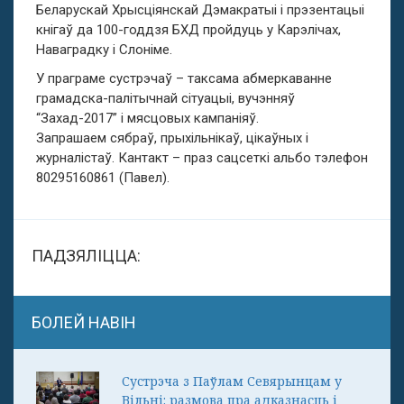
Беларускай Хрысціянскай Дэмакратыі і прэзентацыі
кнігаў да 100-годдзя БХД пройдуць у Карэлічах,
Наваградку і Слоніме.
У праграме сустрэчаў – таксама абмеркаванне
грамадска-палітычнай сітуацыі, вучэнняў
“Захад-2017” і мясцовых кампаніяў.
Запрашаем сябраў, прыхільнікаў, цікаўных і
журналістаў. Кантакт – праз сацсеткі альбо тэлефон
80295160861 (Павел).
ПАДЗЯЛІЦЦА:
БОЛЕЙ НАВІН
Сустрэча з Паўлам Севярынцам у
Вільні: размова пра адказнасць і