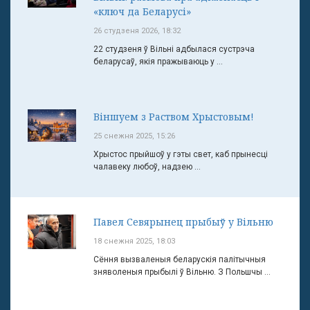
«ключ да Беларусі»
26 студзеня 2026, 18:32
22 студзеня ў Вільні адбылася сустрэча
беларусаў, якія пражываюць у ...
Віншуем з Раством Хрыстовым!
25 снежня 2025, 15:26
Хрыстос прыйшоў у гэты свет, каб прынесці
чалавеку любоў, надзею ...
Павел Севярынец прыбыў у Вільню
18 снежня 2025, 18:03
Сёння вызваленыя беларускія палітычныя
зняволеныя прыбылі ў Вільню. З Польшчы ...