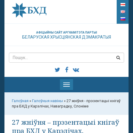
АФІЦЫЙНЫ САЙТ АРГКАМІТЭТА ПАРТЫІ
БЕЛАРУСКАЯ ХРЫСЦІЯНСКАЯ ДЭМАКРАТЫЯ
Паказаць
меню
Галоўная
»
Галоўныя навіны
»
27 жніўня - прэзентацыі кнігаў
пра БХД у Карэлічах, Наваградку, Слоніме
27 жніўня – прэзентацыі кнігаў
пра БХД у Карэлічах,