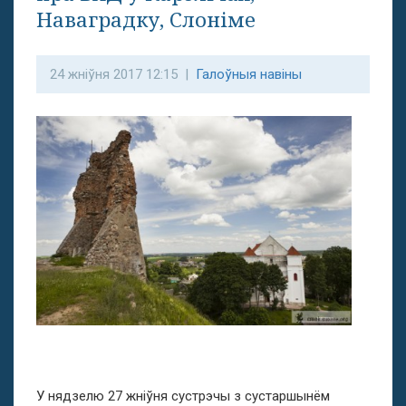
Наваградку, Слоніме
24 жніўня 2017 12:15 |
Галоўныя навіны
У нядзелю 27 жніўня сустрэчы з сустаршынём