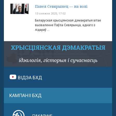
Павел Севярынец — на волі
13 снежня 2025, 17:02
Беларуская хрысціянская дэмакратыя вітае
вызваленне Паўла Севярынца, аднаго з
лідараў ...
ВІДЭА БХД
КАМПАНІІ БХД