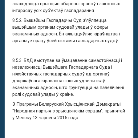
знаходзіцца прынцып абароны правоў і законных
інтарэсаў усіх суб’ектаў гаспадарання.
8.5.2. Вышэйшы Гаспадарчы Суд з’яўляецца
вышэйшым органам судовай улады ў сферы
эканамічных адносін. Ён ажыццяўляе кіраўніцтва і
арганізуе працу ўсёй сістэмы гаспадарчых судоў.
8.5.3. БХД выступае за ўмацаванне самастойнасці і
незалежнасці Вышэйшага Гаспадарчага Суда і
ніжэйстаячых гаспадарчых судоў ад органаў
дзяржаўнага кіравання і іншых удзельнікаў
эканамічных адносін, што грунтуецца на павелічэнні
ролі судовай улады ў краіне.
З Праграмы Беларускай Хрысціянскай Дэмакратыі
“Народная партыя з хрысціянскім сэрцам”, прынятай
у Менску 13 чэрвеня 2015 года