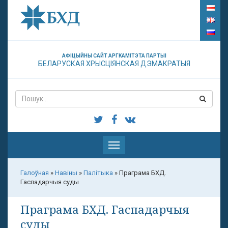
АФІЦЫЙНЫ САЙТ АРГКАМІТЭТА ПАРТЫІ
БЕЛАРУСКАЯ ХРЫСЦІЯНСКАЯ ДЭМАКРАТЫЯ
Паказаць
меню
Галоўная
»
Навіны
»
Палітыка
»
Праграма БХД.
Гаспадарчыя суды
Праграма БХД. Гаспадарчыя
суды