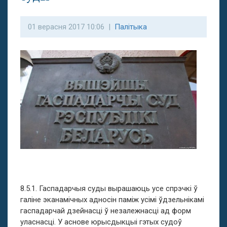
01 верасня 2017 10:06 |
Палітыка
8.5.1. Гаспадарчыя суды вырашаюць усе спрэчкі ў
галіне эканамічных адносін паміж усімі ўдзельнікамі
гаспадарчай дзейнасці ў незалежнасці ад форм
уласнасці. У аснове юрысдыкцыі гэтых судоў