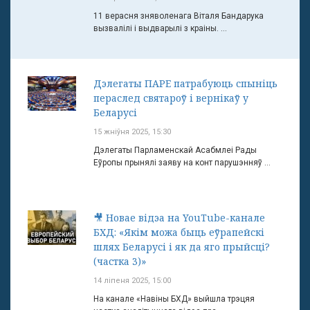
11 верасня зняволенага Віталя Бандарука
вызвалілі і выдварылі з краіны. ...
Дэлегаты ПАРЕ патрабуюць спыніць
пераслед святароў і вернікаў у
Беларусі
15 жніўня 2025, 15:30
Дэлегаты Парламенскай Асабмлеі Рады
Еўропы прынялі заяву на конт парушэнняў ...
🎥 Новае відэа на YouTube-канале
БХД: «Якім можа быць еўрапейскі
шлях Беларусі і як да яго прыйсці?
(частка 3)»
14 ліпеня 2025, 15:00
На канале «Навіны БХД» выйшла трэцяя