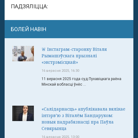
ПАДЗЯЛІЦЦА:
БОЛЕЙ НАВІН
🚨 Інстаграм-старонку Віталя
Рымашэўскага прызналі
«экстрэмісцкай»
16 верасня 2025, 16:30
11 верасня 2025 года суд Пухавіцкага раёна
Мінскай вобласці ўнёс ...
«Салідарнасць» апублікавала вялікае
інтэрв’ю з Віталём Бандаруком:
новыя падрабязнасці пра Паўла
Севярынца
16 верасня 2025, 13:00