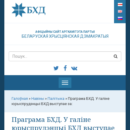
АФІЦЫЙНЫ САЙТ АРГКАМІТЭТА ПАРТЫІ
БЕЛАРУСКАЯ ХРЫСЦІЯНСКАЯ ДЭМАКРАТЫЯ
Паказаць
меню
Галоўная
»
Навіны
»
Палітыка
»
Праграма БХД. У галіне
юрыспрудэнцыі БХД выступае за:
Праграма БХД. У галіне
юрыспрудэнцыі БХД выступае