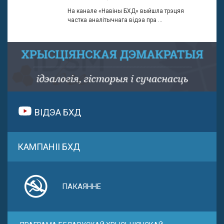
На канале «Навіны БХД» выйшла трэцяя
частка аналітычнага відэа пра ...
ВІДЭА БХД
КАМПАНІІ БХД
ПАКАЯННЕ