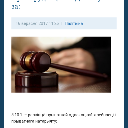
за:
16 верасня 2017 11:26 |
Палітыка
8.10.1. – развіццё прыватнай адвакацкай дзейнасці і
прыватнага натарыяту;