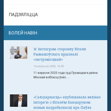
ПАДЗЯЛІЦЦА:
БОЛЕЙ НАВІН
🚨 Інстаграм-старонку Віталя
Рымашэўскага прызналі
«экстрэмісцкай»
16 верасня 2025, 16:30
11 верасня 2025 года суд Пухавіцкага раёна
Мінскай вобласці ўнёс ...
«Салідарнасць» апублікавала вялікае
інтэрв’ю з Віталём Бандаруком:
новыя падрабязнасці пра Паўла