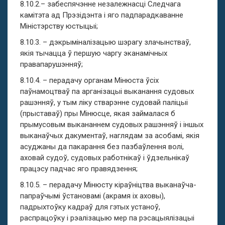
8.10.2.– забеспячэнне незалежнасці Следчага
камітэта ад Прэзідэнта і яго падпарадкаванне
Міністэрству юстыцыі;
8.10.3. – дэкрыміналізацыю шэрагу злачынстваў,
якія тычацца ў першую чаргу эканамічных
правапарушэнняў;
8.10.4. – перадачу органам Мінюста ўсіх
паўнамоцтваў па арганізацыі выканання судовых
рашэнняў, у тым ліку стварэнне судовай паліцыі
(прыставаў) пры Мінюсце, якая займалася б
прымусовым выкананнем судовых рашэнняў і іншых
выканаўчых дакументаў, наглядам за асобамі, якія
асуджаны да пакарання без пазбаўлення волі,
аховай судоў, судовых работнікаў і ўдзельнікаў
працэсу падчас яго правядзення;
8.10.5. – перадачу Мінюсту кіраўніцтва выканаўча-
папраўчымі ўстановамі (акрамя іх аховы),
падрыхтоўку кадраў для гэтых устаноў,
распрацоўку і рэалізацыю мер па рэсацыялізацыі