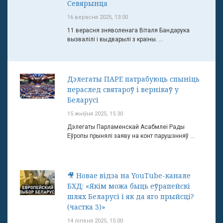
Севярынца
16 верасня 2025, 13:00
11 верасня зняволенага Віталя Бандарука
вызвалілі і выдварылі з краіны. ...
Дэлегаты ПАРЕ патрабуюць спыніць
пераслед святароў і вернікаў у
Беларусі
15 жніўня 2025, 15:30
Дэлегаты Парламенскай Асабмлеі Рады
Еўропы прынялі заяву на конт парушэнняў ...
🎥 Новае відэа на YouTube-канале
БХД: «Якім можа быць еўрапейскі
шлях Беларусі і як да яго прыйсці?
(частка 3)»
14 ліпеня 2025, 15:00