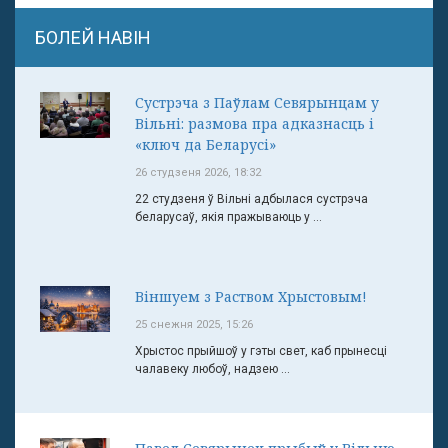
БОЛЕЙ НАВІН
Сустрэча з Паўлам Севярынцам у
Вільні: размова пра адказнасць і
«ключ да Беларусі»
26 студзеня 2026, 18:32
22 студзеня ў Вільні адбылася сустрэча
беларусаў, якія пражываюць у ...
Віншуем з Раством Хрыстовым!
25 снежня 2025, 15:26
Хрыстос прыйшоў у гэты свет, каб прынесці
чалавеку любоў, надзею ...