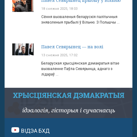
Павел Севярынец прыбыў у Вільню
18 снежня 2025, 18:03
Сёння вызваленыя беларускія палітычныя
зняволеныя прыбылі ў Вільню. З Польшчы ...
Павел Севярынец — на волі
13 снежня 2025, 17:02
Беларуская хрысціянская дэмакратыя вітае
вызваленне Паўла Севярынца, аднаго з
лідараў ...
ВІДЭА БХД