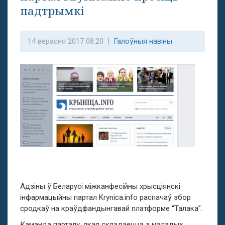
падтрымкі
14 верасня 2017 08:20 |
Галоўныя навіны
Адзіны ў Беларусі міжканфесійны хрысціянскі
інфармацыйны партал
Krynica.info
распачаў збор
сродкаў на краўдфандынгавай платформе “Талака”.
Каманда парталу, якая складаецца з маладых