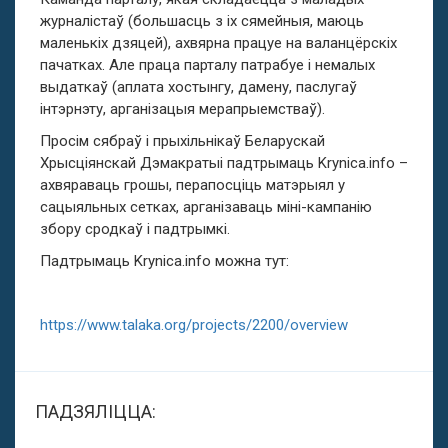
журналістаў (большасць з іх сямейныя, маюць
маленькіх дзяцей), ахвярна працуе на валанцёрскіх
пачатках. Але праца парталу патрабуе і немалых
выдаткаў (аплата хостынгу, дамену, паслугаў
інтэрнэту, арганізацыя мерапрыемстваў).
Просім сябраў і прыхільнікаў Беларускай
Хрысціянскай Дэмакратыі падтрымаць
Krynica.info
–
ахвяраваць грошы, перапосціць матэрыял у
сацыяльных сетках, арганізаваць міні-кампанію
збору сродкаў і падтрымкі.
Падтрымаць
Krynica.info
можна тут:
https://www.talaka.org/projects/2200/overview
ПАДЗЯЛІЦЦА: