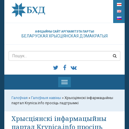
АФІЦЫЙНЫ САЙТ АРГКАМІТЭТА ПАРТЫІ
БЕЛАРУСКАЯ ХРЫСЦІЯНСКАЯ ДЭМАКРАТЫЯ
Паказаць
меню
Галоўная
»
Галоўныя навіны
»
Хрысціянскі інфармацыйны
партал Krynica.info просіць падтрымкі
Хрысціянскі інфармацыйны
партал Krynica.info просіць