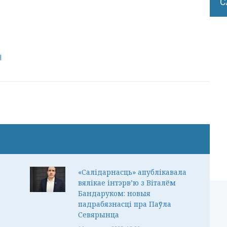
С
l
«Салідарнасць» апублікавала
вялікае інтэрв’ю з Віталём
Бандаруком: новыя
падрабязнасці пра Паўла
Севярынца