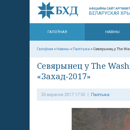
АФІЦЫЙНЫ САЙТ АРГКАМІТ
БЕЛАРУСКАЯ ХР
ГАЛОЎНАЯ
НАВІНЫ
Галоўная
»
Навіны
»
Палітыка
»
Севярынец у The Was
Севярынец у The Washi
«Захад-2017»
20 верасня 2017 17:53 |
Палітыка