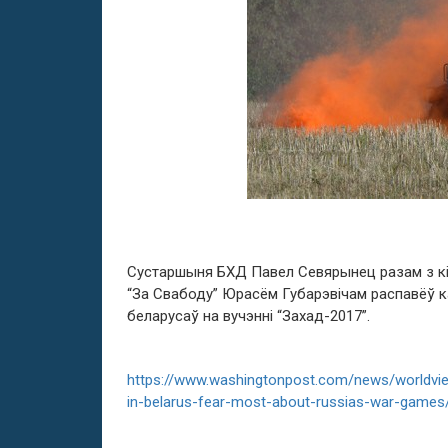
Сустаршыня БХД Павел Севярынец разам з кі
“За Свабоду” Юрасём Губарэвічам распавёў к
беларусаў на вучэнні “Захад-2017”.
https://www.washingtonpost.com/news/worldvi
in-belarus-fear-most-about-russias-war-game