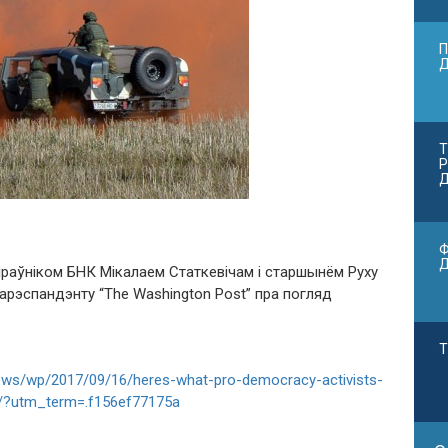
П
Т
Р
Д
Ф
раўніком БНК Мікалаем Статкевічам і старшынём Руху
арэспандэнту “The Washington Post” пра погляд
Т
ews/wp/2017/09/16/heres-what-pro-democracy-activists-
s/?utm_term=.f156ef77175a