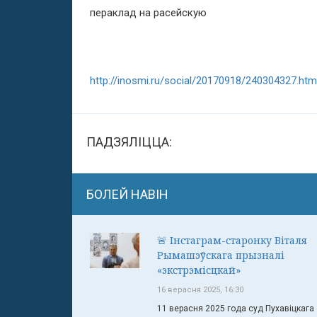
пераклад на расейскую
http://inosmi.ru/social/20170918/240304327.htm
ПАДЗЯЛІЦЦА:
БОЛЕЙ НАВІН
🚨 Інстаграм-старонку Віталя
Рымашэўскага прызналі
«экстрэмісцкай»
16 верасня 2025, 16:30
11 верасня 2025 года суд Пухавіцкага