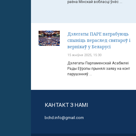
раёна Мінскай вобласці ўнёс ...
Дэлегаты ПАРЕ патрабуюць
спыніць пераслед святароў і
вернікаў у Беларусі
15 жніўня 2025, 15:30
Дэлегаты Парламенскай Асабмлеі
Рады Еўропы прынялі заяву на конт
парушэнняў ...
КАНТАКТ З НАМІ
bchd.info@gmail.com