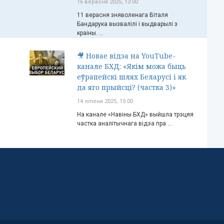
16 верасня 2025, 13:00
11 верасня зняволенага Віталя
Бандарука вызвалілі і выдварылі з
краіны. ...
🎥 Новае відэа на YouTube-
канале БХД: «Якім можа быць
еўрапейскі шлях Беларусі і як
да яго прыйсці? (частка 3)»
14 ліпеня 2025, 15:00
На канале «Навіны БХД» выйшла трэцяя
частка аналітычнага відэа пра ...