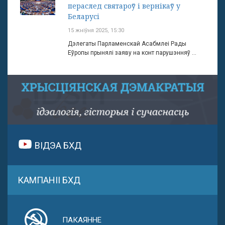
пераслед святароў і вернікаў у
Беларусі
15 жніўня 2025, 15:30
Дэлегаты Парламенскай Асабмлеі Рады
Еўропы прынялі заяву на конт парушэнняў ...
ВІДЭА БХД
КАМПАНІІ БХД
ПАКАЯННЕ