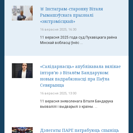
🚨 Інстаграм-старонку Віталя
Рымашэўскага прызналі
«экстрэмісцкай»
16 верасня 2025, 16:30
11 верасня 2025 года суд Пухавіцкага раёна
Мінскай вобласці ўнёс ...
«Салідарнасць» апублікавала вялікае
інтэрв’ю з Віталём Бандаруком:
новыя падрабязнасці пра Паўла
Севярынца
16 верасня 2025, 13:00
11 верасня зняволенага Віталя Бандарука
вызвалілі і выдварылі з краіны. ...
Дэлегаты ПАРЕ патрабуюць спыніць