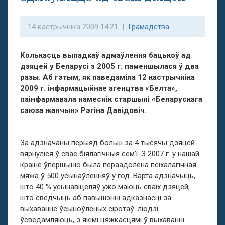
14 кастрычніка 2009 14:21 |
Грамадства
Колькасць выпадкаў адмаўлення бацькоў ад
дзяцей у Беларусі з 2005 г. паменшылася ў два
разы. Аб гэтым, як паведаміла 12 кастрычніка
2009 г. інфармацыйнае агенцтва «Белта»,
паінфармавала намеснік старшыні «Беларускага
саюза жанчын» Рэгіна Давідовіч.
За адзначаны перыяд больш за 4 тысячы дзяцей
вярнуліся ў свае біялагічныя сем’і. З 2007 г. у нашай
краіне ўпершыню была пераадолена псіхалагічная
мяжа ў 500 усынаўленняў у год. Варта адзначыць,
што 40 % усынавіцеляў ужо маюць сваіх дзяцей,
што сведчыць аб павышэнні адказнасці за
выхаванне ўсыноўленых сіротаў: людзі
ўсведамляюць, з якімі цяжкасцямі ў выхаванні