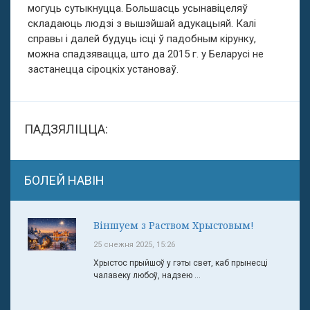
могуць сутыкнуцца. Большасць усынавіцеляў
складаюць людзі з вышэйшай адукацыяй. Калі
справы і далей будуць ісці ў падобным кірунку,
можна спадзявацца, што да 2015 г. у Беларусі не
застанецца сіроцкіх установаў.
ПАДЗЯЛІЦЦА:
БОЛЕЙ НАВІН
Віншуем з Раством Хрыстовым!
25 снежня 2025, 15:26
Хрыстос прыйшоў у гэты свет, каб прынесці
чалавеку любоў, надзею ...