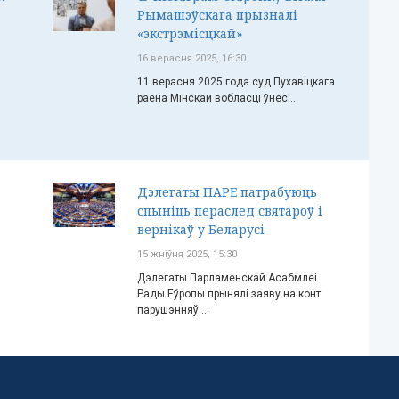
Рымашэўскага прызналі
«экстрэмісцкай»
16 верасня 2025, 16:30
11 верасня 2025 года суд Пухавіцкага
раёна Мінскай вобласці ўнёс ...
Дэлегаты ПАРЕ патрабуюць
спыніць пераслед святароў і
вернікаў у Беларусі
15 жніўня 2025, 15:30
Дэлегаты Парламенскай Асабмлеі
Рады Еўропы прынялі заяву на конт
парушэнняў ...