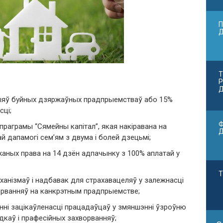
П
Т
Р
Д
кцыяў буйных дзяржаўных прадпрыемстваў або 15%
ці;
Ф
праграмы “Сямейны капітал”, якая накіравана на
 дапамогі сем’ям з двума і болей дзецьмі;
жаных права на 14 дзён адпачынку з 100% аплатай у
Т
ханізмаў і надбавак для страхавацеляў у залежнасці
орванняў на канкрэтным прадпрыемстве;
чэнні зацікаўленасці працадаўцаў у змяншэнні ўзроўню
каў і прафесійных захворванняў;