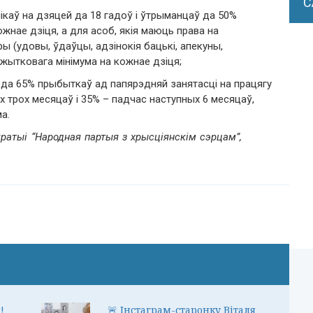
С
лікаў на дзяцей да 18 гадоў і ўтрыманцаў да 50%
нае дзіця, а для асоб, якія маюць права на
ы (удовы, ўдаўцы, адзінокія бацькі, апекуны,
ажытковага мінімума на кожнае дзіця;
ю да 65% прыбыткаў ад папярэдняй занятасці на працягу
 трох месяцаў і 35% – падчас наступных 6 месяцаў,
а.
атыі “Народная партыя з хрысціянскім сэрцам”,
!
🚨 Інстаграм-старонку Віталя