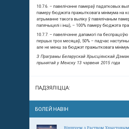
10.7.6. – павелічэнне памераў падатковых вы
памеру бюджэта пражытковага мінімума на кож
атрыманне такога выліку ў павялічаным памер
папячыцелi і інш), – 100% памеру бюджэта пр
10.7.7. – павелічэнне дапамогі па беспрацоў
першых трох месяцаў, 50% – падчас наступных
але не менш за бюджэт пражытковага мінімум
З Праграмы Беларускай Хрысціянскай Дэмакр
прынятай у Менску 13 чэрвеня 2015 года
ПАДЗЯЛІЦЦА:
БОЛЕЙ НАВІН
Віншуем з Раством Хрыстовым