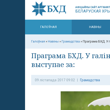
АФІЦЫЙНЫ САЙТ АРГКАМІТ
БЕЛАРУСКАЯ ХР
ГАЛОЎНАЯ
НАВІНЫ
Галоўная
»
Навіны
»
Грамадства
»
Праграма БХД. У 
Праграма БХД. У галі
выступае за:
09 лістапада 2017 09:02 |
Грамадства