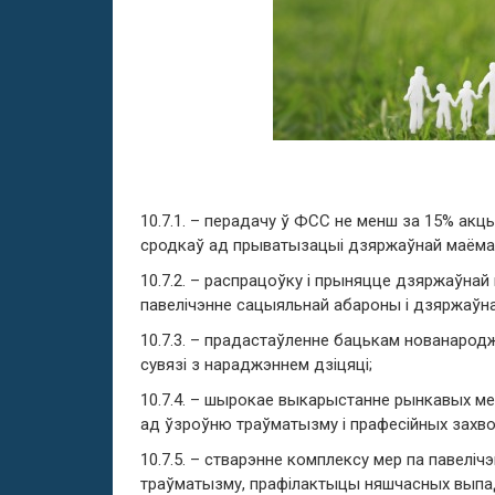
10.7.1. – перадачу ў ФСС не менш за 15% а
сродкаў ад прыватызацыі дзяржаўнай маёмас
10.7.2. – распрацоўку і прыняцце дзяржаўнай 
павелічэнне сацыяльнай абароны і дзяржаўнай
10.7.3. – прадастаўленне бацькам нованарод
сувязі з нараджэннем дзіцяці;
10.7.4. – шырокае выкарыстанне рынкавых ме
ад ўзроўню траўматызму і прафесійных захв
10.7.5. – стварэнне комплексу мер па павелі
траўматызму, прафілактыцы няшчасных выпад