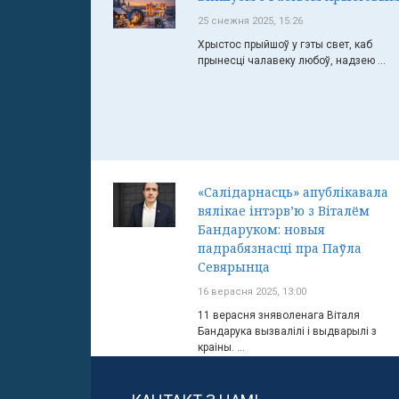
25 снежня 2025, 15:26
Хрыстос прыйшоў у гэты свет, каб
прынесці чалавеку любоў, надзею ...
«Салідарнасць» апублікавала
вялікае інтэрв’ю з Віталём
Бандаруком: новыя
падрабязнасці пра Паўла
Севярынца
16 верасня 2025, 13:00
11 верасня зняволенага Віталя
Бандарука вызвалілі і выдварылі з
краіны. ...