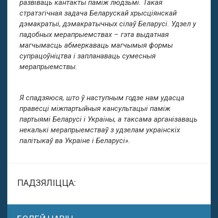
развіваць кантакты паміж людзьмі. Такая
стратэгічная задача Беларускай хрысціянскай
дэмакратыі, дэмакратычных сілаў Беларусі. Удзел у
падобных мерапрыемствах – гэта выдатная
магчымасць абмеркаваць магчымыя формы
супрацоўніцтва і запланаваць сумесныя
мерапрыемствы.
Я спадзяюся, што ў наступным годзе нам удасца
правесці міжпартыйныя кансультацыі паміж
партыямі Беларусі і Украіны, а таксама арганізаваць
некалькі мерапрыемстваў з удзелам украінскіх
палітыкаў ва Украіне і Беларусі».
ПАДЗЯЛІЦЦА: