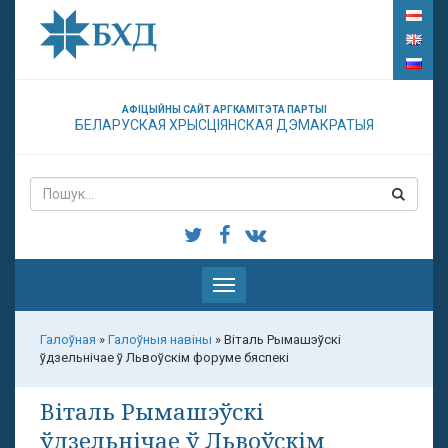
АФІЦЫЙНЫ САЙТ АРГКАМІТЭТА ПАРТЫІ
БЕЛАРУСКАЯ ХРЫСЦІЯНСКАЯ ДЭМАКРАТЫЯ
Паказаць
меню
Галоўная
»
Галоўныя навіны
»
Віталь Рымашэўскі
ўдзельнічае ў Львоўскім форуме бяспекі
Віталь Рымашэўскі
ўдзельнічае ў Львоўскім