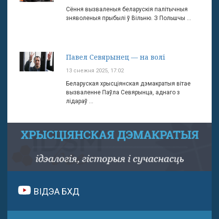
Сёння вызваленыя беларускія палітычныя
зняволеныя прыбылі ў Вільню. З Польшчы ...
Павел Севярынец — на волі
13 снежня 2025, 17:02
Беларуская хрысціянская дэмакратыя вітае
вызваленне Паўла Севярынца, аднаго з
лідараў ...
ВІДЭА БХД