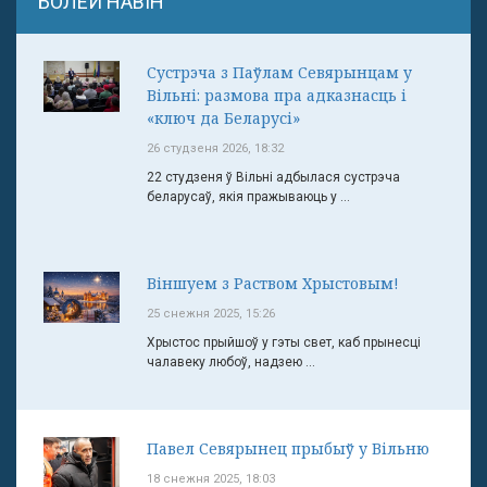
БОЛЕЙ НАВІН
Сустрэча з Паўлам Севярынцам у
Вільні: размова пра адказнасць і
«ключ да Беларусі»
26 студзеня 2026, 18:32
22 студзеня ў Вільні адбылася сустрэча
беларусаў, якія пражываюць у ...
Віншуем з Раством Хрыстовым!
25 снежня 2025, 15:26
Хрыстос прыйшоў у гэты свет, каб прынесці
чалавеку любоў, надзею ...
Павел Севярынец прыбыў у Вільню
18 снежня 2025, 18:03