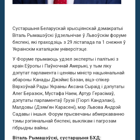
Сустаршыня Беларускай хрысціянскай дэмакратыі
Віталь Рымашэўскі ўдзельнічае ў Львоўскім форуме
бяспекі, які праходзіць з 29 лістапада па 1 снежня ў
Украінскім каталіцкім універсітэце.
У Форуме прымаюць удзел эксперты і палітыкі з
краін Еўропы і Паўночнай Амерыкі, у тым ліку
дэпутат парламента і ценявы міністр нацыянальнай
абароны Канады Джэймс Бэзан, віцэ-спікер
Вярхоўнай Рады Украіны Аксана Сыраід і дэпутаты
Алег Беразюк, Мустафа Наем, Артур Герасімаў,
дэпутаты парламентаў Грузіі (Гіоргі Кандэлакі),
Малдовы (Дзям’ян Карасені), мэр Львова Андрэй
Садавы і іншыя. Форум прысвечаны абмеркаванню
тэмы рэгіянальнай бяспекі, выклікам і пагрозам
гібрыдны вайны.
Віталь Рымашэўскі, сустаршыня БХД: