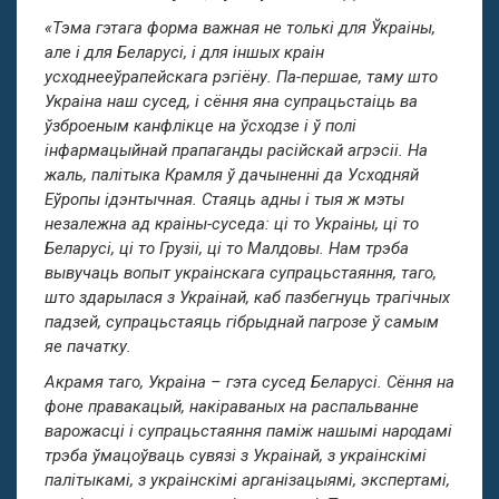
«Тэма гэтага форма важная не толькі для Ўкраіны,
але і для Беларусі, і для іншых краін
усходнееўрапейскага рэгіёну. Па-першае, таму што
Украіна наш сусед, і сёння яна супрацьстаіць ва
ўзброеным канфлікце на ўсходзе і ў полі
інфармацыйнай прапаганды расійскай агрэсіі. На
жаль, палітыка Крамля ў дачыненні да Усходняй
Еўропы ідэнтычная. Стаяць адны і тыя ж мэты
незалежна ад краіны-суседа: ці то Украіны, ці то
Беларусі, ці то Грузіі, ці то Малдовы. Нам трэба
вывучаць вопыт украінскага супрацьстаяння, таго,
што здарылася з Украінай, каб пазбегнуць трагічных
падзей, супрацьстаяць гібрыднай пагрозе ў самым
яе пачатку.
Акрамя таго, Украіна – гэта сусед Беларусі. Сёння на
фоне правакацый, накіраваных на распальванне
варожасці і супрацьстаяння паміж нашымі народамі
трэба ўмацоўваць сувязі з Украінай, з украінскімі
палітыкамі, з украінскімі арганізацыямі, экспертамі,