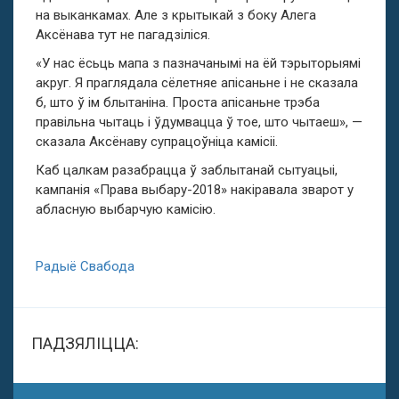
на выканкамах. Але з крытыкай з боку Алега
Аксёнава тут не пагадзіліся.
«У нас ёсьць мапа з пазначанымі на ёй тэрыторыямі
акруг. Я праглядала сёлетняе апісаньне і не сказала
б, што ў ім блытаніна. Проста апісаньне трэба
правільна чытаць і ўдумвацца ў тое, што чытаеш», —
сказала Аксёнаву супрацоўніца камісіі.
Каб цалкам разабрацца ў заблытанай сытуацыі,
кампанія «Права выбару-2018» накіравала зварот у
абласную выбарчую камісію.
Радыё Свабода
ПАДЗЯЛІЦЦА: