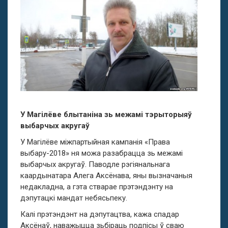
У Магілёве блытаніна зь межамі тэрыторыяў
выбарчых акругаў
У Магілёве міжпартыйная кампанія «Права
выбару-2018» ня можа разабрацца зь межамі
выбарчых акругаў. Паводле рэгіянальнага
каардынатара Алега Аксёнава, яны вызначаныя
недакладна, а гэта стварае прэтэндэнту на
дэпутацкі мандат небясьпеку.
Калі прэтэндэнт на дэпутацтва, кажа спадар
Аксёнаў, наважыцца зьбіраць подпісы ў сваю