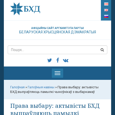
АФІЦЫЙНЫ САЙТ АРГКАМІТЭТА ПАРТЫІ
БЕЛАРУСКАЯ ХРЫСЦІЯНСКАЯ ДЭМАКРАТЫЯ
Паказаць
меню
Галоўная
»
Галоўныя навіны
»
Права выбару: актывісты
БХД выпраўляюць памылкі чыноўнікаў з выбаркамаў
Права выбару: актывісты БХД
выпраўляюць памылкі