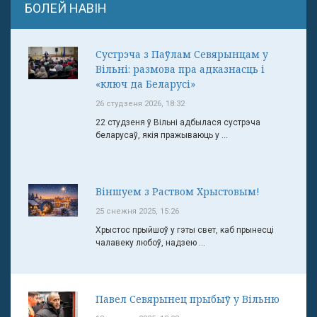
БОЛЕЙ НАВІН
Сустрэча з Паўлам Севярынцам у
Вільні: размова пра адказнасць і
«ключ да Беларусі»
26 студзеня 2026, 18:32
22 студзеня ў Вільні адбылася сустрэча
беларусаў, якія пражываюць у ...
Віншуем з Раством Хрыстовым!
25 снежня 2025, 15:26
Хрыстос прыйшоў у гэты свет, каб прынесці
чалавеку любоў, надзею ...
Павел Севярынец прыбыў у Вільню