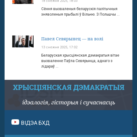
18 снежня 2025, 18:03
Сёння вызваленыя беларускія палітычныя
зняволеныя прыбылі ў Вільню. З Польшчы ...
Павел Севярынец — на волі
13 снежня 2025, 17:02
Беларуская хрысціянская дэмакратыя вітае
вызваленне Паўла Севярынца, аднаго з
лідараў ...
ВІДЭА БХД