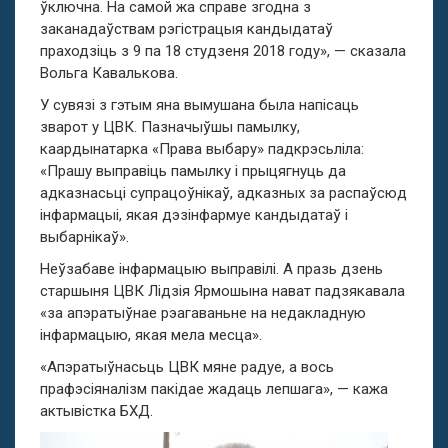
ўключна. На самой жа справе згодна з
заканадаўствам рэгістрацыя кандыдатаў
праходзіць з 9 па 18 студзеня 2018 году», — сказала
Вольга Кавалькова.
У сувязі з гэтым яна вымушана была напісаць
зварот у ЦВК. Пазначыўшы памылку,
каардынатарка «Права выбару» падкрэсьліла:
«Прашу выправіць памылку і прыцягнуць да
адказнасьці супрацоўнікаў, адказных за распаўсюд
інфармацыі, якая дэзінфармуе кандыдатаў і
выбарнікаў».
Неўзабаве інфармацыю выправілі. А празь дзень
старшыня ЦВК Лідзія Ярмошына нават падзякавала
«за апэратыўнае рэагаваньне на недакладную
інфармацыю, якая мела месца».
«Апэратыўнасьць ЦВК мяне радуе, а вось
прафэсіяналізм пакідае жадаць лепшага», — кажа
актывістка БХД.