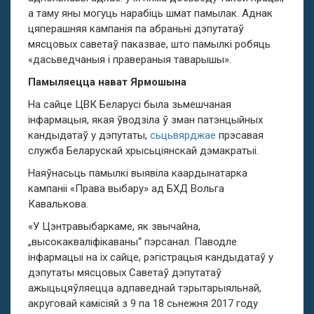
а таму яны могуць нарабіць шмат памылак. Аднак
цяперашняя кампанія па абраньні дэпутатаў
мясцовых саветаў паказвае, што памылкі робяць
«дасьведчаныя і правераныя таварышы».
Памыляецца нават Ярмошына
На сайце ЦВК Беларусі была зьмешчаная
інфармацыя, якая ўводзіла ў зман патэнцыйных
кандыдатаў у дэпутаты,
сьцьвярджае
прэсавая
служба Беларускай хрысьціянскай дэмакратыі.
Наяўнасьць памылкі выявіла каардынатарка
кампаніі «Права выбару» ад БХД Вольга
Кавалькова.
«У Цэнтравыбаркаме, як звычайна,
„высокакваліфікаваны“ пэрсанал. Паводле
інфармацыі на іх сайце, рэгістрацыя кандыдатаў у
дэпутаты мясцовых Саветаў дэпутатаў
ажыцьцяўляецца адпаведнай тэрытарыяльнай,
акруговай камісіяй з 9 па 18 сьнежня 2017 году