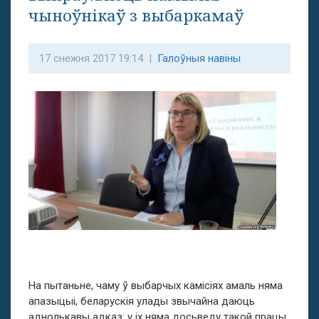
чыноўнікаў з выбаркамаў
17 снежня 2017 19:14 |
Галоўныя навіны
На пытаньне, чаму ў выбарчых камісіях амаль няма
апазыцыі, беларускія улады звычайна даюць
аднолькавы адказ: у іх няма досьведу такой працы,