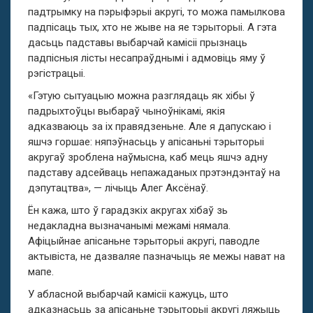
падтрымку на пэрыфэрыі акругі, то можа памылкова
падпісаць тых, хто не жыве на яе тэрыторыі. А гэта
дасьць падставы выбарчай камісіі прызнаць
падпісныя лісты несапраўднымі і адмовіць яму ў
рэгістрацыі.
«Гэтую сытуацыю можна разглядаць як хібы ў
падрыхтоўцы выбараў чыноўнікамі, якія
адказваюць за іх правядзеньне. Але я дапускаю і
яшчэ горшае: няпэўнасьць у апісаньні тэрыторыі
акругаў зроблена наўмысна, каб мець яшчэ адну
падставу адсейваць непажаданых прэтэндэнтаў на
дэпутацтва», — лічыць Алег Аксёнаў.
Ён кажа, што ў гарадзкіх акругах хібаў зь
недакладна вызначанымі межамі нямала.
Афіцыйнае апісаньне тэрыторыі акругі, паводле
актывіста, не дазваляе пазначыць яе межы нават на
мапе.
У абласной выбарчай камісіі кажуць, што
адказнасьць за апісаньне тэрыторыі акругі ляжыць