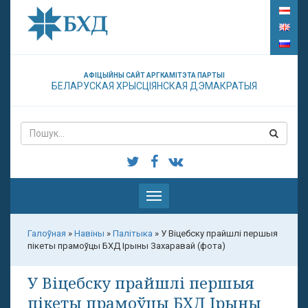
АФІЦЫЙНЫ САЙТ АРГКАМІТЭТА ПАРТЫІ
БЕЛАРУСКАЯ ХРЫСЦІЯНСКАЯ ДЭМАКРАТЫЯ
Паказаць
меню
Галоўная
»
Навіны
»
Палітыка
»
У Віцебску прайшлі першыя
пікеты прамоўцы БХД Ірыны Захаравай (фота)
У Віцебску прайшлі першыя
пікеты прамоўцы БХД Ірыны