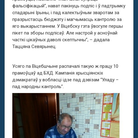
фальсіфікацый”, нават пакінуць подпіс і ў падтрымку
спадарыні Ірыны, і пад калектыўным зваротам за
празрыстасць бюджэту і магчымасць кантролю за
яго выкарыстаннем. У Віцебску гэта ўвогуле першы
пікет па зборы подпісаў. Але настрой у асноўнай
часткі цікаўных даволі скептычны”, – дадала
Таццяна Севярынец.
Усяго па Віцебшчыне распачалі такую ж працу 10
прамоўцаў ад БХД. Кампанія хрысціянскіх
дэмакратаў у вобласці ідзе пад дэвізам “Уладу –
пад народны кантроль”.