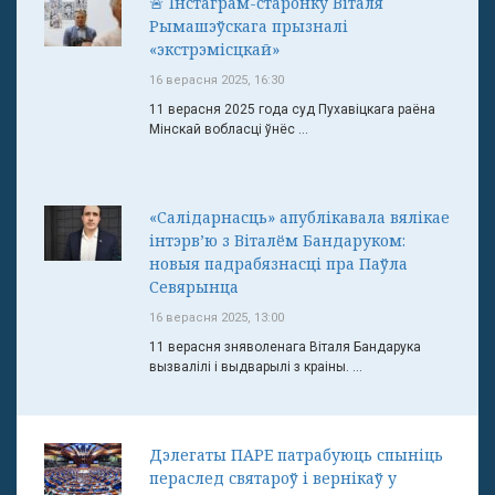
🚨 Інстаграм-старонку Віталя
Рымашэўскага прызналі
«экстрэмісцкай»
16 верасня 2025, 16:30
11 верасня 2025 года суд Пухавіцкага раёна
Мінскай вобласці ўнёс ...
«Салідарнасць» апублікавала вялікае
інтэрв’ю з Віталём Бандаруком:
новыя падрабязнасці пра Паўла
Севярынца
16 верасня 2025, 13:00
11 верасня зняволенага Віталя Бандарука
вызвалілі і выдварылі з краіны. ...
Дэлегаты ПАРЕ патрабуюць спыніць
пераслед святароў і вернікаў у