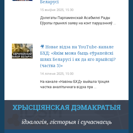
Беларусі
15 жніўня 2025, 15:30
Дэлегаты Парламенскай Асабмлеі Рады
Еўропы прынялі заяву на конт парушэнняў ...
🎥 Новае відэа на YouTube-канале
БХД: «Якім можа быць еўрапейскі
шлях Беларусі і як да яго прыйсці?
(частка 3)»
14 ліпеня 2025, 15:00
На канале «Навіны БХД» выйшла трэцяя
частка аналітычнага відэа пра ...