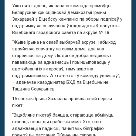
Ужо пяты дзень, як пачала каманда прамоўцы
Беларускай хрысціянскай дэмакратыі Ірыны
Захаравай з Віцебску кампанію па зборы подпісаў у
падтрымку яе вылучэння ў кандыдаты ў дэпутаты
Віцебскага гарадскога савета па акрузе № 18.
“Жыве Ірына на сваёй выбарчай акрузе, і абыход
здзяйсняе спачатку па сваім доме, дзе яна
старэйшая па дому. Людзі яе добра ведаюць і
паважаюць за адказнасць і прынцыповасць у
адстойванні іх інтарэсаў, таму ахвотна
падтрымліваюць. А хто-ніхто і ў каманду ўвайшоў”,
– адзначае каардынатар БХД па Віцебшчыне
Таццяна Севярынец.
15 снежня Ірына Захарава правяла свой першы
пікет.
“Віцябляне пікетаў баяцца, стараюцца абмінуць,
схаваць вочы ды прабегчы міма. Хто-ніхто
адважваецца падысці, пачытаць біяграфію
прамоўцы, пасланне “Жанчыны супраць