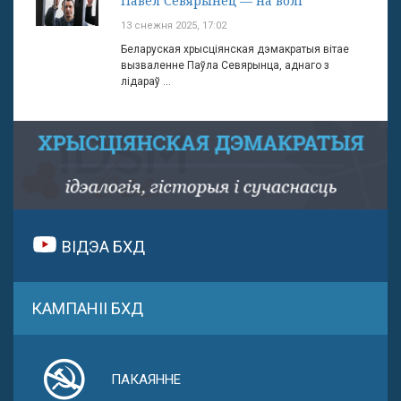
Павел Севярынец — на волі
13 снежня 2025, 17:02
Беларуская хрысціянская дэмакратыя вітае
вызваленне Паўла Севярынца, аднаго з
лідараў ...
ВІДЭА БХД
КАМПАНІІ БХД
ПАКАЯННЕ