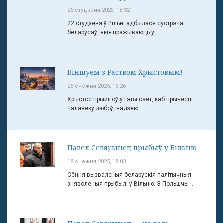
26 студзеня 2026, 18:32
22 студзеня ў Вільні адбылася сустрэча
беларусаў, якія пражываюць у ...
Віншуем з Раством Хрыстовым!
25 снежня 2025, 15:26
Хрыстос прыйшоў у гэты свет, каб прынесці
чалавеку любоў, надзею ...
Павел Севярынец прыбыў у Вільню
18 снежня 2025, 18:03
Сёння вызваленыя беларускія палітычныя
зняволеныя прыбылі ў Вільню. З Польшчы ...