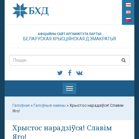
АФІЦЫЙНЫ САЙТ АРГКАМІТЭТА ПАРТЫІ
БЕЛАРУСКАЯ ХРЫСЦІЯНСКАЯ ДЭМАКРАТЫЯ
Паказаць
меню
Галоўная
»
Галоўныя навіны
»
Хрыстос нарадзіўся! Славім
Яго!
Хрыстос нарадзіўся! Славім
Яго!