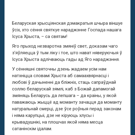
Беларуская хрысціянская дэмакратыя шчыра віншуе
ўсіх, хто сёння святкуе нараджэнне Госпада нашага
Ісуса Хрыста, – са святам!
Яго прыход незваротна змяніў свет, доказам чаго
з’яўляецца ў тым ліку і тое, што нават няверуючыя ў
Ісуса Хрыста адлічваюць гады ад Яго нараджэння.
У сённяшні святочны дзень жадаем усім нам
натхніцца словамі Хрыста аб самаахвярнасці і
любові ў дачыненні да бліжніх, стаць сапраўднай
соллю беларускай зямлі, каб з Божай дапамогай
змяняць Беларусь да лепшага – да краіны, у якой
паважаюць жыццё ад моманту зачацця да моманту
натуральнай смерці, дзе ўсе роўныя перад законам
і няма карупцыі, дзе не кіруюць хлусы і
крывадушнікі, на плошчах якой няма месца
сатанінскім ідалам.