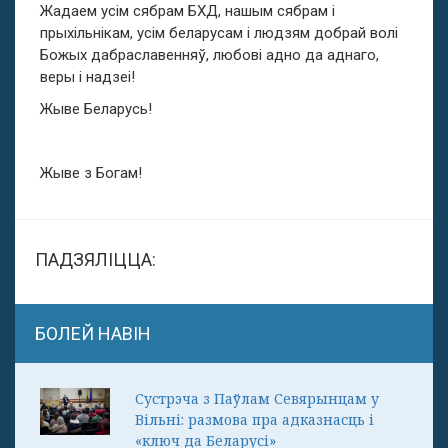
Жадаем усім сябрам БХД, нашым сябрам і
прыхільнікам, усім беларусам і людзям добрай волі
Божых дабраславенняў, любові адно да аднаго,
веры і надзеі!
Жыве Беларусь!
Жыве з Богам!
ПАДЗЯЛІЦЦА:
БОЛЕЙ НАВІН
Сустрэча з Паўлам Севярынцам у
Вільні: размова пра адказнасць і
«ключ да Беларусі»