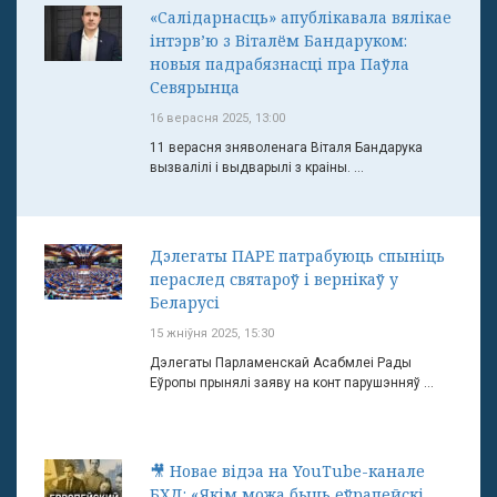
«Салідарнасць» апублікавала вялікае
інтэрв’ю з Віталём Бандаруком:
новыя падрабязнасці пра Паўла
Севярынца
16 верасня 2025, 13:00
11 верасня зняволенага Віталя Бандарука
вызвалілі і выдварылі з краіны. ...
Дэлегаты ПАРЕ патрабуюць спыніць
пераслед святароў і вернікаў у
Беларусі
15 жніўня 2025, 15:30
Дэлегаты Парламенскай Асабмлеі Рады
Еўропы прынялі заяву на конт парушэнняў ...
🎥 Новае відэа на YouTube-канале
БХД: «Якім можа быць еўрапейскі