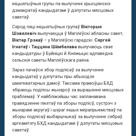
ініцыятыўныя групы па вылучэнні хрысціянскіх
дэмакратаў кандыдатамі ў дэпутаты мясцовых
саветаў.
Сярод пяці ініцыятыўных групаў
Вікторыя
Шэвялевіч
вылучаецца ў Магілёўскі абласны савет,
Віктар Грэкаў
– у Магілёўскі гарадскі.
Сяргей
Ігнатаў
і
Таццяна Ша́мбалава
вылучаюць свае
кандыдатуры ў Буйніцкі й Княжыцкі адпаведна
сельскія саветы Магілёўскага раёна.
Зараз пачаўся збор подпісаў за вылучэнне
кандыдатаў у дэпутаты пры абыходзе
шматкватэрных дамоў. Таксама прамоўцы БХД
збіраюць подпісы жыхароў за вырашэнне мясцовых
праблемаў. У найбліжэйшы час запланавана
правядзенне пікетаў па зборы подпісў, сустрэч з
жыхарамі акругаў і шэраг іншых мерапрыемстваў па
зборы подпісаў выбаршчыкаў за вылучэнне сябраў
аргкамітэту БХД кандыдатамі ў дэпутаты мясцовых
саветаў
.