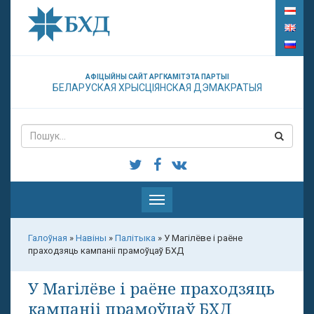
АФІЦЫЙНЫ САЙТ АРГКАМІТЭТА ПАРТЫІ
БЕЛАРУСКАЯ ХРЫСЦІЯНСКАЯ ДЭМАКРАТЫЯ
Паказаць
меню
Галоўная
»
Навіны
»
Палітыка
»
У Магілёве і раёне
праходзяць кампаніі прамоўцаў БХД
У Магілёве і раёне праходзяць
кампаніі прамоўцаў БХД