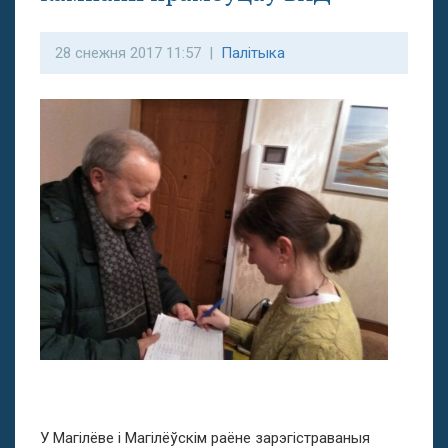
28 снежня 2017 11:57 |
Палітыка
У Магілёве і Магілёўскім раёне зарэгістраваныя