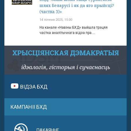
шлях Беларусі і як да яго прыйсці?
(частка 3)»
14 ліпеня 2025, 15:00
На канале «Навіны БХД» выйшла трэцяя
частка аналітычнага відэа пра ...
ВІДЭА БХД
КАМПАНІІ БХД
ПАКАЯННЕ