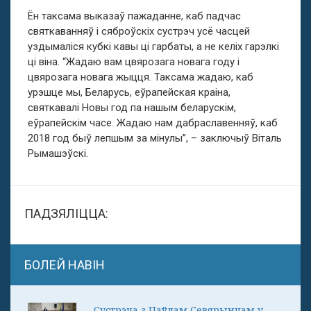
Ён таксама выказаў пажаданне, каб падчас
святкаванняў і сяброўскіх сустрэч усё часцей
уздымаліся кубкі кавы ці гарбаты, а не келіх гарэлкі
ці віна. “Жадаю вам цвярозага новага году і
цвярозага новага жыцця. Таксама жадаю, каб
урэшце мы, Беларусь, еўрапейская краіна,
святкавалі Новы год па нашым беларускім,
еўрапейскім часе. Жадаю нам дабраславенняў, каб
2018 год быў лепшым за мінулы”, – заключыў Віталь
Рымашэўскі.
ПАДЗЯЛІЦЦА:
БОЛЕЙ НАВІН
Сустрэча з Паўлам Севярынцам у