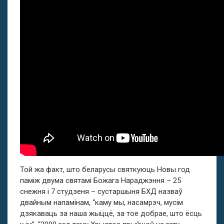
Той жа факт, што беларусы святкуюць Новы год
паміж двума святамі Божага Нараджэння – 25
снежня і 7 студзеня – сустаршыня БХД назваў
двайным напамінам, “каму мы, насамрэч, мусім
дзякаваць за наша жыццё, за тое добрае, што ёсць