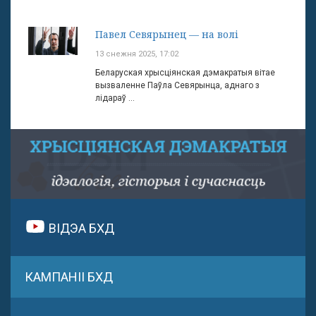
Павел Севярынец — на волі
13 снежня 2025, 17:02
Беларуская хрысціянская дэмакратыя вітае
вызваленне Паўла Севярынца, аднаго з
лідараў ...
ВІДЭА БХД
КАМПАНІІ БХД