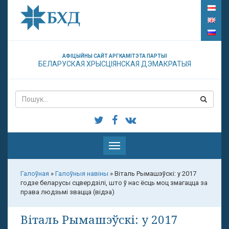
АФІЦЫЙНЫ САЙТ АРГКАМІТЭТА ПАРТЫІ
БЕЛАРУСКАЯ ХРЫСЦІЯНСКАЯ ДЭМАКРАТЫЯ
Паказаць
меню
Галоўная
»
Галоўныя навіны
»
Віталь Рымашэўскі: у 2017
годзе беларусы сцвердзілі, што ў нас ёсць моц змагацца за
права людзьмі звацца (відэа)
Віталь Рымашэўскі: у 2017