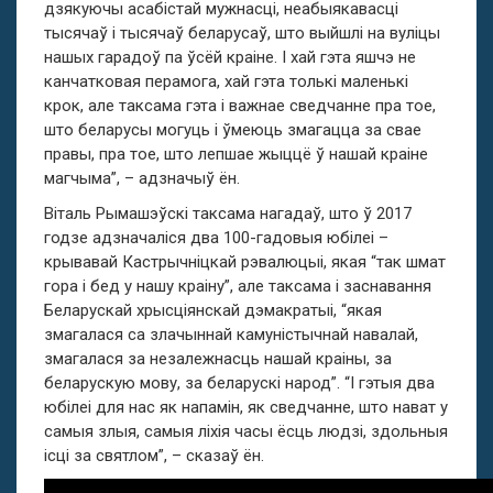
дзякуючы асабістай мужнасці, неабыякавасці
тысячаў і тысячаў беларусаў, што выйшлі на вуліцы
нашых гарадоў па ўсёй краіне. І хай гэта яшчэ не
канчатковая перамога, хай гэта толькі маленькі
крок, але таксама гэта і важнае сведчанне пра тое,
што беларусы могуць і ўмеюць змагацца за свае
правы, пра тое, што лепшае жыццё ў нашай краіне
магчыма”, – адзначыў ён.
Віталь Рымашэўскі таксама нагадаў, што ў 2017
годзе адзначаліся два 100-гадовыя юбілеі –
крывавай Кастрычніцкай рэвалюцыі, якая “так шмат
гора і бед у нашу краіну”, але таксама і заснавання
Беларускай хрысціянскай дэмакратыі, “якая
змагалася са злачыннай камуністычнай навалай,
змагалася за незалежнасць нашай краіны, за
беларускую мову, за беларускі народ”. “І гэтыя два
юбілеі для нас як напамін, як сведчанне, што нават у
самыя злыя, самыя ліхія часы ёсць людзі, здольныя
ісці за святлом”, – сказаў ён.