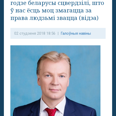
годзе беларусы сцвердзілі, што
ў нас ёсць моц змагацца за
права людзьмі звацца (відэа)
02 студзеня 2018 18:56 |
Галоўныя навіны