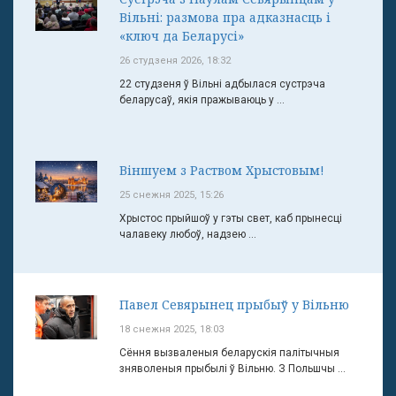
Вільні: размова пра адказнасць і
«ключ да Беларусі»
26 студзеня 2026, 18:32
22 студзеня ў Вільні адбылася сустрэча
беларусаў, якія пражываюць у ...
Віншуем з Раством Хрыстовым!
25 снежня 2025, 15:26
Хрыстос прыйшоў у гэты свет, каб прынесці
чалавеку любоў, надзею ...
Павел Севярынец прыбыў у Вільню
18 снежня 2025, 18:03
Сёння вызваленыя беларускія палітычныя
зняволеныя прыбылі ў Вільню. З Польшчы ...