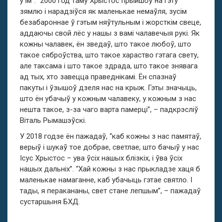
у ім”. “2000 год таму Хрыстос прыйшоў на гэту
зямлю і нарадзіўся як маленькае немаўля, зусім
безабароннае ў гэтым няўтульным і жорсткім свеце,
аддаючы свой лёс у нашы з вамі чалавечыя рукі. Як
кожны чалавек, ён зведаў, што такое любоў, што
такое сяброўства, што такое хараство гэтага свету,
але таксама і што такое здрада, што такое знявага
ад тых, хто завецца праведнікамі. Ён спазнаў
пакуты і ўзышоў дзеля нас на крыж. Гэты значыць,
што ён убачыў у кожным чалавеку, у кожным з нас
нешта такое, з-за чаго варта памерці”, – падкрэсліў
Віталь Рымашэўскі.
У 2018 годзе ён пажадаў, “каб кожны з нас памятаў,
верыў і шукаў тое добрае, светлае, што бачыў у нас
Ісус Хрыстос – ува ўсіх нашых блізкіх, і ўва ўсіх
нашых дальніх”. “Хай кожны з нас прыкладзе хаця б
маленькае намаганне, каб убачыць гэтае святло. І
тады, я перакананы, свет стане лепшым”, – пажадаў
сустаршыня БХД.