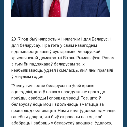
2017 год быў няпростым і нялёгкім і для Беларусі, і
для беларусаў. Пра гэта ў сваім навагоднім
відэазвароце заявіў сустаршыня Беларускай
хрысціянскай дэмакратыі Віталь Рымашэўскі. Разам
з тым ён падзякаваў беларусам за іх
неабыякавасць, удзел і смеласць, якія яны праявілі
ў мінулым годзе.
“У мінулым годзе беларусы па ўсёй краіне
сцвердзілі, што ў нашага народу жыве прага да
праўды, свабоды і справядлівасці. Тое, што ў
беларусаў ёсць моц і здольнасць змагацца за
права людзьмі звацца. Нам з вамі ўдалося адмяніць
ганебны дэкрэт, які быў скіраваны на тое, каб
абабраць і забраць у беларусаў апошняе. Удалося,